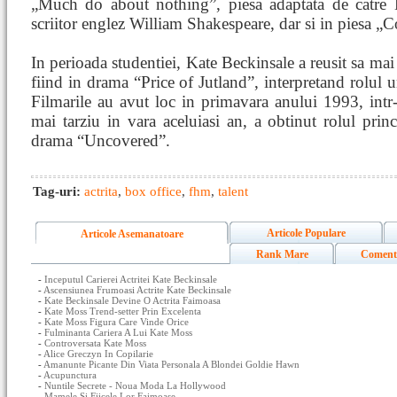
„Much do about nothing”, piesa adaptata de catre
scriitor englez William Shakespeare, dar si in piesa „C
In perioada studentiei, Kate Beckinsale a reusit sa mai 
fiind in drama “Price of Jutland”, interpretand rolul
Filmarile au avut loc in primavara anului 1993, intr-
mai tarziu in vara aceluiasi an, a obtinut rolul princ
drama “Uncovered”.
Tag-uri:
actrita
,
box office
,
fhm
,
talent
Articole Populare
Articole Asemanatoare
Rank Mare
Coment
-
Inceputul Carierei Actritei Kate Beckinsale
-
Ascensiunea Frumoasi Actrite Kate Beckinsale
-
Kate Beckinsale Devine O Actrita Faimoasa
-
Kate Moss Trend-setter Prin Excelenta
-
Kate Moss Figura Care Vinde Orice
-
Fulminanta Cariera A Lui Kate Moss
-
Controversata Kate Moss
-
Alice Greczyn In Copilarie
-
Amanunte Picante Din Viata Personala A Blondei Goldie Hawn
-
Acupunctura
-
Nuntile Secrete - Noua Moda La Hollywood
-
Mamele Si Fiicele Lor Faimoase