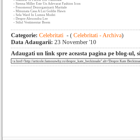
-
Sienna Miller Este Un Adevarat Fashion Icon
-
Fenomenul Dezorganizarii Maritale
-
Minunata Casa A Lui Goldie Hawn
-
Sela Ward In Lumea Modei
-
Despre Alexondra Lee
-
Stilul Vestimentar Boem
Categorie:
Celebritati
- (
Celebritati - Archiva
)
Data Adaugarii:
23 November '10
Adaugati un link spre aceasta pagina pe blog-ul, si