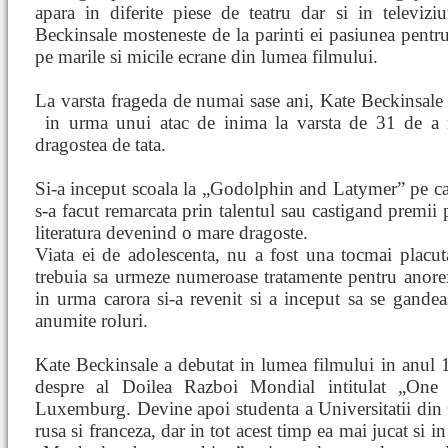
apara in diferite piese de teatru dar si in televizi
Beckinsale mosteneste de la parinti ei pasiunea pentru
pe marile si micile ecrane din lumea filmului.
La varsta frageda de numai sase ani, Kate Beckinsale i
in urma unui atac de inima la varsta de 31 de a
dragostea de tata.
Si-a inceput scoala la „Godolphin and Latymer” pe ca
s-a facut remarcata prin talentul sau castigand premii 
literatura devenind o mare dragoste.
Viata ei de adolescenta, nu a fost una tocmai placut
trebuia sa urmeze numeroase tratamente pentru anorexi
in urma carora si-a revenit si a inceput sa se gandea
anumite roluri.
Kate Beckinsale a debutat in lumea filmului in anul 1
despre al Doilea Razboi Mondial intitulat „One
Luxemburg. Devine apoi studenta a Universitatii din O
rusa si franceza, dar in tot acest timp ea mai jucat si 