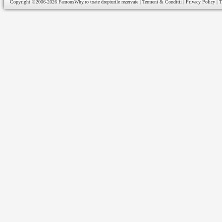
Copyright ©2006-2026
FamousWhy.ro
toate drepturile rezervate |
Termeni & Conditii
|
Privacy Policy
|
T