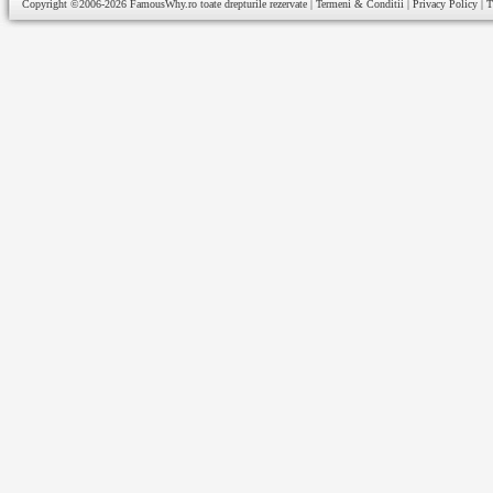
Copyright ©2006-2026
FamousWhy.ro
toate drepturile rezervate |
Termeni & Conditii
|
Privacy Policy
|
T