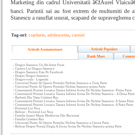
Marketing din cadrul Universitatii â€žAurel Vlaicuâ€,
banci. Parintii sai au fost extrem de multumiti de al
Stanescu a rasuflat usurat, scapand de supravegherea c
Tag-uri:
copilarie
,
adolescenta
,
cursuri
Articole Populare
Articole Asemanatoare
Rank Mare
Coment
-
Dragos Stanescu Un Alt Artist Furat
-
Cariera Lui Dragos Stanescu
-
Dragos Stanescu Este Pe Facebook
-
Despre Dragos Stanescu
-
Dragos-voda - Legenda
-
Universul Poetic Al Operei Poetului Nichita Stanescu-a Treia Parte
-
Universul Poetic Al Operei Poetului Nichita Stanescu-prima Parte
-
Comentariul Poeziei Leoaica Tanara Iubirea Scrisa De Nichita Stanescu- Prima Parte
-
Comentariul Poeziei Leoaica Tanara Iubirea Scrisa De Nichita Stanescu - A Doua Parte
-
Barbatii Din Viata Cristinei Rus
-
Comentariul Poeziei Leoaica Tanara Iubirea Scrisa De Nichita Stanescu- A Sasea Parte
-
Comentariul Poeziei Leoaica Tanara Iubirea Scrisa De Nichita Stanescu- A Patra Parte
-
Portretul Lui Nica
-
Referat - Portretul Lui Nica
-
Familia Ioanei Maria Moldovan Din Bucuresti
-
Familia Cristinei Rus
-
Universul Poetic Al Operei Poetului Nichita Stanescu-a Cincea Parte
-
Referat Despre Poezia Elegia A Zecea Scrisa De Nichita Stanescu-prima Parte