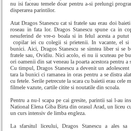
nu isi faceau temele doar pentru a-si prelungi progra
disperarea parintilor.
Atat Dragos Stanescu cat si fratele sau erau doi baieti
roseau in fata lor. Dragos Stanescu spune ca in cop
nesuferind de vre-o boala si in felul acesta a putut
copilar
iei cu colegii si prietenii. In vacante, el si
bunici. Aici, Dragos Stanescu se simtea liber si se b
fratele sau, Ovidiu. Nici acolo, ei nu ii scuteau pe b
ori oamenii din sat veneau la poarta acestora pentru a s
Cu timpul, Dragos Stanescu a devenit un adolescent 
tara la bunici ci ramanea in oras pentru a se distra alat
cu fetele. Serile petrecute la scara cu baietii erau cele 
filmele vazute, cartile citite si noutatile din scoala.
Pentru a nu-l scapa pe cai gresite, parintii sai l-au in
National Elena Giba Birta din orasul Arad, un liceu cu
un curs intensiv de limba engleza.
La sfarsitul liceului, Dragos Stanescu a ales sa 