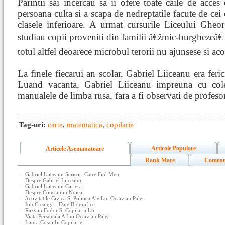
Parintii sai incercau sa ii ofere toate caile de acce
persoana culta si a scapa de nedreptatile facute de cei
clasele inferioare. A urmat cursurile Liceului Ghe
studiau copii proveniti din familii â€žmic-burghezeâ€ 
totul altfel deoarece microbul terorii nu ajunsese si aco
La finele fiecarui an scolar, Gabriel Liiceanu era feri
Luand vacanta, Gabriel Liiceanu impreuna cu cole
manualele de limba rusa, fara a fi observati de profesor
Tag-uri:
carte
,
matematica
,
copilarie
Articole Populare
Articole Asemanatoare
Rank Mare
Coment
-
Gabriel Liiceanu Scrisori Catre Fiul Meu
-
Despre Gabriel Liiceanu
-
Gabriel Liiceanu Cariera
-
Despre Constantin Noica
-
Activitatile Civica Si Politica Ale Lui Octavian Paler
-
Ion Creanga - Date Biografice
-
Razvan Fodor Si Copilaria Lui
-
Viata Personala A Lui Octavian Paler
-
Laura Cosoi In Copilarie