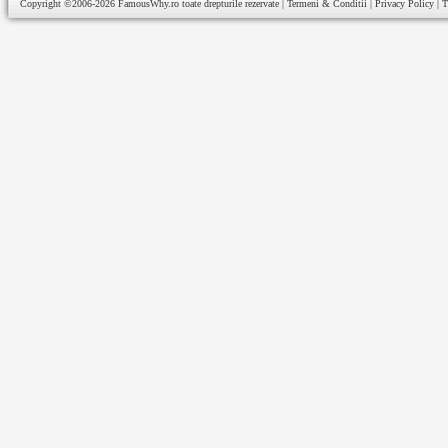
Copyright ©2006-2026
FamousWhy.ro
toate drepturile rezervate |
Termeni & Conditii
|
Privacy Policy
|
T