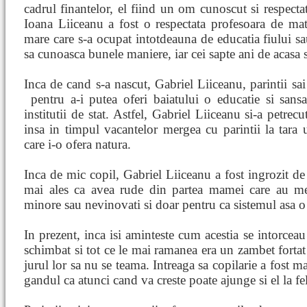
cadrul finantelor, el fiind un om cunoscut si respec
Ioana Liiceanu a fost o respectata profesoara de ma
mare care s-a ocupat intotdeauna de educatia fiului sau
sa cunoasca bunele maniere, iar cei sapte ani de acasa s
Inca de cand s-a nascut, Gabriel Liiceanu, parintii sai
pentru a-i putea oferi
baiatului o educatie si sans
institutii de stat. Astfel, Gabriel Liiceanu si-a petrec
insa in timpul vacantelor mergea cu parintii la tara 
care i-o ofera natura.
Inca de mic copil, Gabriel Liiceanu a fost ingrozit de 
mai ales ca avea rude din partea mamei care au mer
minore sau nevinovati si doar pentru ca sistemul asa o
In prezent, inca isi aminteste cum acestia se intorceau 
schimbat si tot ce le mai ramanea era un zambet fortat 
jurul lor sa nu se teama. Intreaga sa copilarie a fost m
gandul ca atunci cand va creste poate ajunge si el la fe