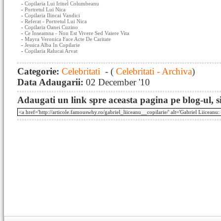
-
Copilaria Lui Irinel Columbeanu
-
Portretul Lui Nica
-
Copilaria Ilincai Vandici
-
Referat - Portretul Lui Nica
-
Copilaria Oanei Cuzino
-
Ce Inseamna - Non Est Vivere Sed Vaiere Vita
-
Mayra Veronica Face Acte De Caritate
-
Jessica Alba In Copilarie
-
Copilaria Ralucai Arvat
Categorie:
Celebritati
- (
Celebritati - Archiva
)
Data Adaugarii:
02 December '10
Adaugati un link spre aceasta pagina pe blog-ul, si