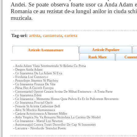
Andei. Se poate observa foarte usor ca Anda Adam es
Romania ce au rezistat de-a lungul anilor in ciuda schi
muzicala.
Tag-uri:
artista
,
cantareata
,
cariera
Articole Populare
Articole Asemanatoare
Rank Mare
Coment
-
Anda Adam Viata Sentimentala Si Relatia Cu Presa
-
Despre Anda Adam
-
Ce Inseamna De La Adam Si Eva
-
Evolutia Lui Connect-r
-
Pennelope Jimenez Si Playboy
-
Ce Inseamna Frunza De Vita
-
Piesa Hot A Cucerit Europa
-
Comentariul Operei Cezara Scrisa De Mihai Eminescu - A Treia Parte
-
Ce Inseamna Eden
-
Ce Inseamna - Memento Homo Quia Pulvis Es Et In Pulverem Reverteris
-
Ce Inseamna Fructul Oprit
-
Femeia Si Actrita Catherine Bell
-
Alex Si Muzica Romaneasca
-
Cariera Actoriceasca A Siennei Miller
-
Aida Yespica Nu Va Renunta Niciodata La Cariera De Model
-
Ce Inseamna - Marul Lui Newton
-
Automasajul Contra Tusei Durerilor De Cap Si Insomniei
-
Lacustra - Nivelurile Textului Poetic