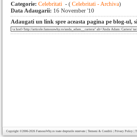
Categorie:
Celebritati
- (
Celebritati - Archiva
)
Data Adaugarii:
16 November '10
Adaugati un link spre aceasta pagina pe blog-ul, si
Copyright ©2006-2026
FamousWhy.ro
toate drepturile rezervate |
Termeni & Conditii
|
Privacy Policy
|
T