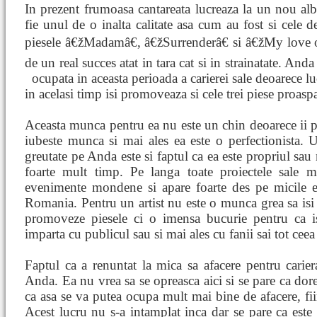
In prezent frumoasa cantareata lucreaza la un nou alb
fie unul de o inalta calitate asa cum au fost si cele 
piesele â€žMadamâ€, â€žSurrenderâ€ si â€žMy love o
de un real succes atat in tara cat si in strainatate. Anda
ocupata in aceasta perioada a carierei sale deoarece l
in acelasi timp isi promoveaza si cele trei piese proaspa
Aceasta munca pentru ea nu este un chin deoarece ii pla
iubeste munca si mai ales ea este o perfectionista. 
greutate pe Anda este si faptul ca ea este propriul sau
foarte mult timp. Pe langa toate proiectele sale 
evenimente mondene si apare foarte des pe micile e
Romania. Pentru un artist nu este o munca grea sa isi
promoveze piesele ci o imensa bucurie pentru ca i
imparta cu publicul sau si mai ales cu fanii sai tot cee
Faptul ca a renuntat la mica sa afacere pentru cari
Anda. Ea nu vrea sa se opreasca aici si se pare ca dore
ca asa se va putea ocupa mult mai bine de afacere, fii
Acest lucru nu s-a intamplat inca dar se pare ca este i