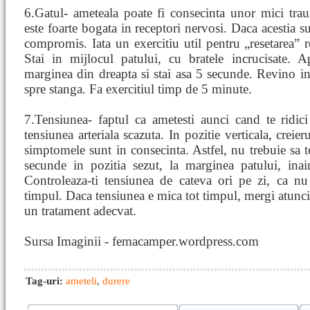
6.Gatul- ameteala poate fi consecinta unor mici tra
este foarte bogata in receptori nervosi. Daca acestia sun
compromis. Iata un exercitiu util pentru „resetarea” r
Stai in mijlocul patului, cu bratele incrucisate. A
marginea din dreapta si stai asa 5 secunde. Revino in p
spre stanga. Fa exercitiul timp de 5 minute.
7.Tensiunea- faptul ca ametesti aunci cand te ridic
tensiunea arteriala scazuta. In pozitie verticala, creie
simptomele sunt in consecinta. Astfel, nu trebuie sa te
secunde in pozitia sezut, la marginea patului, inai
Controleaza-ti tensiunea de cateva ori pe zi, ca n
timpul. Daca tensiunea e mica tot timpul, mergi atunci 
un tratament adecvat.
Sursa Imaginii - femacamper.wordpress.com
Tag-uri:
ameteli
,
durere