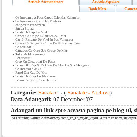
Articole Populare
Articole Asemanatoare
Rank Mare
Coment
-
Ce Inseamna A Face Capul Calendar Calendar
-
Ce Inseamna - (cap De) Meduza
-
Sangerete Prahovean
-
Stiuca Prajita
-
Salata De Cap De Miel
-
Chisca Cu Crupe De Hrisca Sau Mei
-
Cap Si Picioare De Vitel In Sos Vinegreta
-
Chisca Cu Sange Si Crupe De Hrisca Sau Orez
-
Ce Este Fatul
-
Cartabos Cu Orez Sau Crupe De Mei
-
Toba Moldoveneasca
-
Lebervusti
-
Crap Cu Orez-pilaf De Peste
-
Salata Din Cap Si Picioare De Vitel Cu Sos Vinegreta
-
Ce Inseamna Atlas
-
Rasol Din Cap De Vita
-
Salata De Crap Cu Maioneza
-
Primul Ajutor In Caz De Inec
Categorie:
Sanatate
- (
Sanatate - Archiva
)
Data Adaugarii:
07 December '07
Adaugati un link spre aceasta pagina pe blog-ul, si