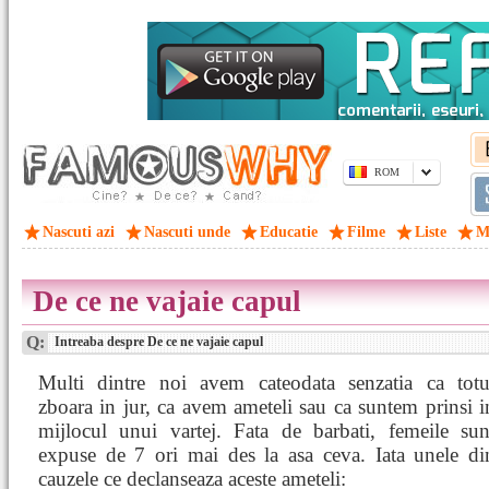
ROM
Nascuti azi
Nascuti unde
Educatie
Filme
Liste
M
De ce ne vajaie capul
Q:
Intreaba despre De ce ne vajaie capul
Multi dintre noi avem cateodata senzatia ca totu
zboara in jur, ca avem ameteli sau ca suntem prinsi i
mijlocul unui vartej. Fata de barbati, femeile sun
expuse de 7 ori mai des la asa ceva. Iata unele di
cauzele ce declanseaza aceste ameteli: