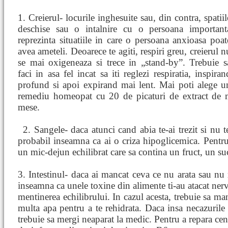
1. Creierul- locurile inghesuite sau, din contra, spatiil
deschise sau o intalnire cu o persoana important
reprezinta situatiile in care o persoana anxioasa poat
avea ameteli. Deoarece te agiti, respiri greu, creierul n
se mai oxigeneaza si trece in „stand-by”. Trebuie s
faci in asa fel incat sa iti reglezi respiratia, inspiran
profund si apoi expirand mai lent. Mai poti alege u
remediu homeopat cu 20 de picaturi de extract de 
mese.
2. Sangele- daca atunci cand abia te-ai trezit si nu 
probabil inseamna ca ai o criza hipoglicemica. Pentru
un mic-dejun echilibrat care sa contina un fruct, un suc 
3. Intestinul- daca ai mancat ceva ce nu arata sau nu 
inseamna ca unele toxine din alimente ti-au atacat nerv
mentinerea echilibrului. In cazul acesta, trebuie sa man
multa apa pentru a te rehidrata. Daca insa necazurile
trebuie sa mergi neaparat la medic. Pentru a repara cent