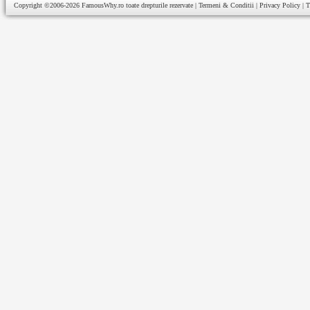
Copyright ©2006-2026
FamousWhy.ro
toate drepturile rezervate |
Termeni & Conditii
|
Privacy Policy
|
T