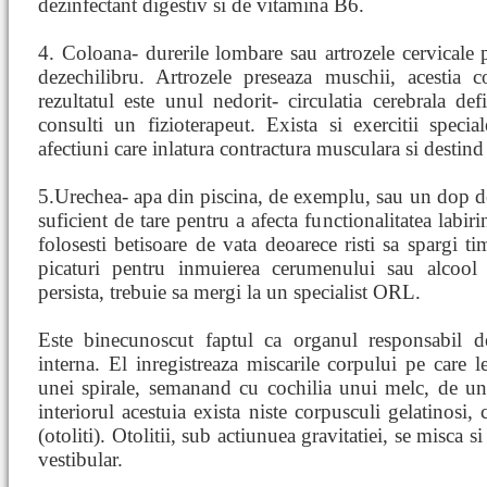
dezinfectant digestiv si de vitamina B6.
4. Coloana- durerile lombare sau artrozele cervicale 
dezechilibru. Artrozele preseaza muschii, acestia
rezultatul este unul nedorit- circulatia cerebrala def
consulti un fizioterapeut. Exista si exercitii speci
afectiuni care inlatura contractura musculara si destind
5.Urechea- apa din piscina, de exemplu, sau un dop 
suficient de tare pentru a afecta functionalitatea labir
folosesti betisoare de vata deoarece risti sa spargi ti
picaturi pentru inmuierea cerumenului sau alcool 
persista, trebuie sa mergi la un specialist ORL.
Este binecunoscut faptul ca organul responsabil d
interna. El inregistreaza miscarile corpului pe care l
unei spirale, semanand cu cochilia unui melc, de un
interiorul acestuia exista niste corpusculi gelatinosi,
(otoliti). Otolitii, sub actiunuea gravitatiei, se misca s
vestibular.