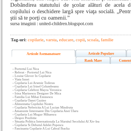
Dobândirea statutului de şcolar alături de acela 
copilului o deschidere largă spre viaţa socială. „Pentr
ştii să te porţi cu oamenii.”
sursa imaginii : united-children.blogspot.com
Tag-uri:
copilarie
,
varsta
,
educare
,
copii
,
scoala
,
familie
Articole Populare
Articole Asemanatoare
Rank Mare
Coment
-
Portretul Lui Nica
-
Referat - Portretul Lui Nica
-
Louise Glover In Copilarie
-
Viata Innei
-
Copilaria Lui Arsenie Toderas
-
Copilaria Lui Irinel Columbeanu
-
Copilaria Celebrei Mayra Veronica
-
Irina Marinescu Designer De Mica
-
Familia Lui Mihai Eminescu
-
Copilaria Oanei Cuzino
-
Alimentatia Copilului Nostru
-
Copilaria Nefericita A Lui Lucian Mindruta
-
Amanunte Interesante Din Copilaria Anei Ularu
-
Copilaria Lui Mugur Mihaescu
-
Despre Prezbitie
-
Situatia Politica Internationala La Sfarsitul Secolului Al Xiv-lea
-
Copilaria Si Debutul Adelei Popescu
-
Fascinanta Copilarie A Lui Cabral Ibacka