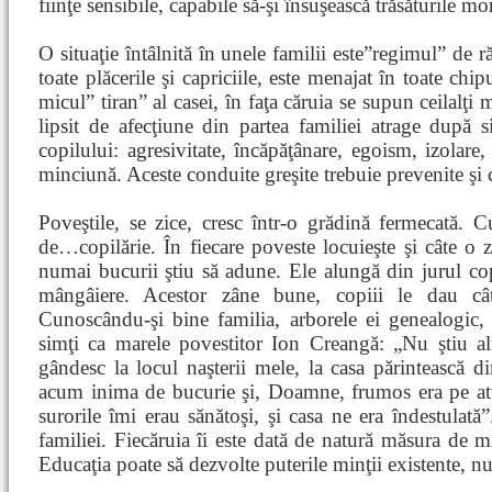
fiinţe sensibile, capabile să-şi însuşească trăsăturile mo
O situaţie întâlnită în unele familii este”regimul” de ră
toate plăcerile şi capriciile, este menajat în toate chi
micul” tiran” al casei, în faţa căruia se supun ceilalţi
lipsit de afecţiune din partea familiei atrage după s
copilului: agresivitate, încăpăţânare, egoism, izolare,
minciună. Aceste conduite greşite trebuie prevenite şi 
Poveştile, se zice, cresc într-o grădină fermecată. 
de…copilărie. În fiecare poveste locuieşte şi câte o 
numai bucurii ştiu să adune. Ele alungă din jurul copi
mângâiere. Acestor zâne bune, copiii le dau 
Cunoscându-şi bine familia, arborele ei genealogic, t
simţi ca marele povestitor Ion Creangă: „Nu ştiu a
gândesc la locul naşterii mele, la casa părintească 
acum inima de bucurie şi, Doamne, frumos era pe atunci,
surorile îmi erau sănătoşi, şi casa ne era îndestulată”
familiei. Fiecăruia îi este dată de natură măsura de mi
Educaţia poate să dezvolte puterile minţii existente, n