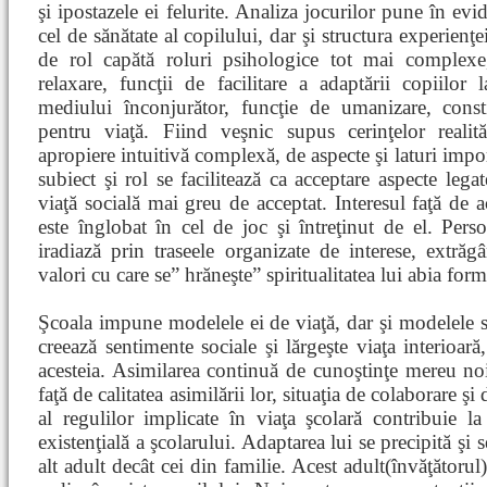
şi ipostazele ei felurite. Analiza jocurilor pune în evid
cel de sănătate al copilului, dar şi structura experienţ
de rol capătă roluri psihologice tot mai complexe,
relaxare, funcţii de facilitare a adaptării copiilo
mediului înconjurător, funcţie de umanizare, const
pentru viaţă. Fiind veşnic supus cerinţelor realită
apropiere intuitivă complexă, de aspecte şi laturi import
subiect şi rol se facilitează ca acceptare aspecte legat
viaţă socială mai greu de acceptat. Interesul faţă de ac
este înglobat în cel de joc şi întreţinut de el. Pers
iradiază prin traseele organizate de interese, extrăg
valori cu care se” hrăneşte” spiritualitatea lui abia form
Şcoala impune modelele ei de viaţă, dar şi modelele s
creează sentimente sociale şi lărgeşte viaţa interioară
acesteia. Asimilarea continuă de cunoştinţe mereu noi
faţă de calitatea asimilării lor, situaţia de colaborare ş
al regulilor implicate în viaţa şcolară contribuie 
existenţială a şcolarului. Adaptarea lui se precipită şi 
alt adult decât cei din familie. Acest adult(învăţătoru