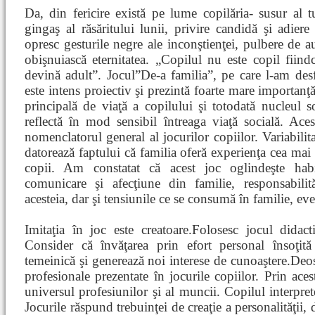
Da, din fericire există pe lume copilăria- susur al tu
gingaş al răsăritului lunii, privire candidă şi adier
opresc gesturile negre ale inconştienţei, pulbere de a
obişnuiască eternitatea. „Copilul nu este copil fiind
devină adult”. Jocul”De-a familia”, pe care l-am des
este intens proiectiv şi prezintă foarte mare importanţ
principală de viaţă a copilului şi totodată nucleul s
reflectă în mod sensibil întreaga viaţă socială. Aces
nomenclatorul general al jocurilor copiilor. Variabilit
datorează faptului că familia oferă experienţa cea mai n
copii. Am constatat că acest joc oglindeşte habit
comunicare şi afecţiune din familie, responsabili
acesteia, dar şi tensiunile ce se consumă în familie, ev
Imitaţia în joc este creatoare.Folosesc jocul didac
Consider că învăţarea prin efort personal însoţită 
temeinică şi generează noi interese de cunoaştere.Deose
profesionale prezentate în jocurile copiilor. Prin aces
universul profesiunilor şi al muncii. Copilul interpret
Jocurile răspund trebuinţei de creaţie a personalităţii, d