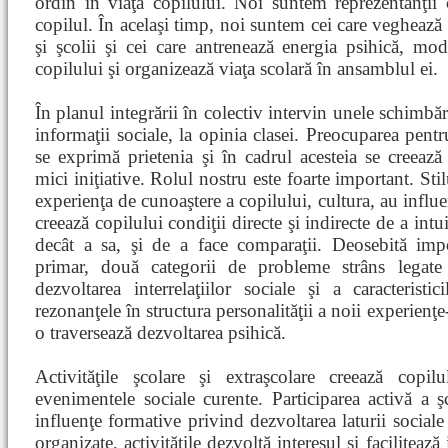
ordin în viaţa copilului. Noi suntem reprezentanţii 
copilul. În acelaşi timp, noi suntem cei care veghează l
şi şcolii şi cei care antrenează energia psihică, mode
copilului şi organizează viaţa scolară în ansamblul ei.
În planul integrării în colectiv intervin unele schimbăr
informaţii sociale, la opinia clasei. Preocuparea pentr
se exprimă prietenia şi în cadrul acesteia se creează 
mici iniţiative. Rolul nostru este foarte important. Sti
experienţa de cunoaştere a copilului, cultura, au influ
creează copilului condiţii directe şi indirecte de a intui
decât a sa, şi de a face comparaţii. Deosebită imp
primar, două categorii de probleme strâns legate 
dezvoltarea interrelaţiilor sociale şi a caracteristi
rezonanţele în structura personalităţii a noii experienţe-
o traversează dezvoltarea psihică.
Activităţile şcolare şi extraşcolare creează copil
evenimentele sociale curente. Participarea activă a şco
influenţe formative privind dezvoltarea laturii sociale
organizate, activităţile dezvoltă interesul şi facilitează