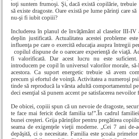
toţi suntem frumoşi. Şi, dacă există copilărie, trebuie
să existe dragoste. Oare există pe lume părinţi care să
nu-şi fi iubit copiii?
Includerea în planul de învăţământ al claselor III-IV 
deplin justificată. Actualitatea acestei probleme este
influenţa pe care o exercită educaţia asupra întregii pers
copilul dispune de o oarecare experienţă de viaţă. A
fi valorificată. Dar acest lucru nu este suficient.
introducem pe copil în universul valorilor morale, să-l
acestora. Ca suport energetic trebuie să avem com
precum şi efortul de voinţă. Activitatea a numeroşi ps
tinde să reproducă la vârsta adultă comportamentul pe c
deci esenţial să punem accent pe satisfacerea nevoilor 
De obicei, copiii spun că un nevoie de dragoste, secur
te face mai fericit decât familia ta!”.În cadrul familie
bunei creşteri. Grija părinţilor pentru pregătirea copiilo
seama de exigenţele vieţii moderne. „Cei 7 ani de-a
depăşită, ci o necesitate. Familia este şcoala primelor 