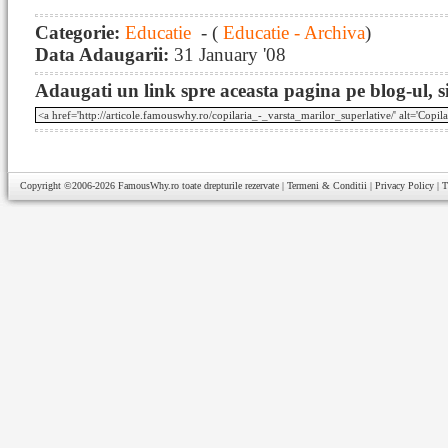
Categorie:
Educatie
- (
Educatie - Archiva
)
Data Adaugarii:
31 January '08
Adaugati un link spre aceasta pagina pe blog-ul, si
Copyright ©2006-2026
FamousWhy.ro
toate drepturile rezervate |
Termeni & Conditii
|
Privacy Policy
|
T