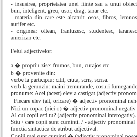
- insusirea, proprietatea unei fiinte sau a unui obiec
bun, inteligent, greu, usor, drag, tanar etc.
- materia din care este alcatuit: osos, fibros, lemnos
aurifer etc.
- originea: oltean, frantuzesc, studentesc, taranes
american etc.
Felul adjectivelor:
a � propriu-zise: frumos, bun, curajos etc.
b � provenite din:
verbe la participiu: citit, citita, scris, scrisa.
verb la gerunziu: maini tremurande, cosuri fumegande,
pronume: Acel (acest) elev a castigat (adjectiv pronom
Fiecare elev (alt, oricare) � adjectiv pronominal ne
Nici un copac (nici o) � adjectiv pronominal negativ
Al cui copil esti tu? (adjectiv pronominal interogativ).
Stiu / care copii sunt cuminti. / - adjectiv pronominal 
functia sintactica de atribut adjectival.
Copiii mei sunt cuminti � (adjectiv pronominal poses