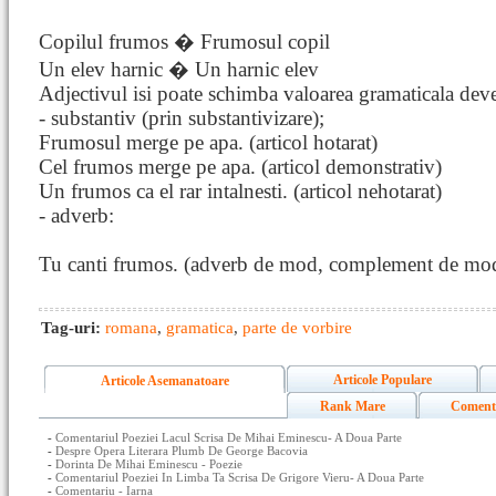
Copilul frumos � Frumosul copil
Un elev harnic � Un harnic elev
Adjectivul isi poate schimba valoarea gramaticala dev
- substantiv (prin substantivizare);
Frumosul merge pe apa. (articol hotarat)
Cel frumos merge pe apa. (articol demonstrativ)
Un frumos ca el rar intalnesti. (articol nehotarat)
- adverb:
Tu canti frumos. (adverb de mod, complement de mo
Tag-uri:
romana
,
gramatica
,
parte de vorbire
Articole Populare
Articole Asemanatoare
Rank Mare
Coment
-
Comentariul Poeziei Lacul Scrisa De Mihai Eminescu- A Doua Parte
-
Despre Opera Literara Plumb De George Bacovia
-
Dorinta De Mihai Eminescu - Poezie
-
Comentariul Poeziei In Limba Ta Scrisa De Grigore Vieru- A Doua Parte
-
Comentariu - Iarna