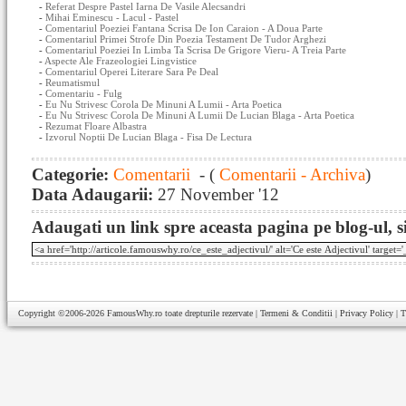
-
Referat Despre Pastel Iarna De Vasile Alecsandri
-
Mihai Eminescu - Lacul - Pastel
-
Comentariul Poeziei Fantana Scrisa De Ion Caraion - A Doua Parte
-
Comentariul Primei Strofe Din Poezia Testament De Tudor Arghezi
-
Comentariul Poeziei In Limba Ta Scrisa De Grigore Vieru- A Treia Parte
-
Aspecte Ale Frazeologiei Lingvistice
-
Comentariul Operei Literare Sara Pe Deal
-
Reumatismul
-
Comentariu - Fulg
-
Eu Nu Strivesc Corola De Minuni A Lumii - Arta Poetica
-
Eu Nu Strivesc Corola De Minuni A Lumii De Lucian Blaga - Arta Poetica
-
Rezumat Floare Albastra
-
Izvorul Noptii De Lucian Blaga - Fisa De Lectura
Categorie:
Comentarii
- (
Comentarii - Archiva
)
Data Adaugarii:
27 November '12
Adaugati un link spre aceasta pagina pe blog-ul, si
Copyright ©2006-2026
FamousWhy.ro
toate drepturile rezervate |
Termeni & Conditii
|
Privacy Policy
|
T