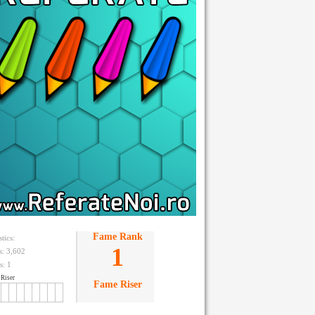
Fame Rank
stics:
1
ts: 3,602
s:
1
Riser
Fame Riser