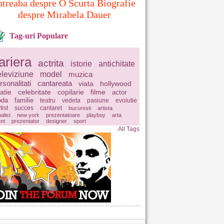
ntreaba despre O Scurta Biografie
despre Mirabela Dauer
Tag-uri Populare
ariera
actrita
istorie
antichitate
eleviziune
model
muzica
rsonalitati
cantareata
viata
hollywood
latie
celebritate
copilarie
filme
actor
da
familie
teatru
vedeta
pasiune
evolutie
tist
succes
cantaret
bucuresti
artista
balist
new york
prezentatoare
playboy
arta
ent
prezentator
designer
sport
All Tags