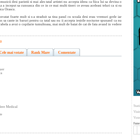
uzicii desi parintii si mai ales tatal artistei nu accepta ideea ca fiica lui sa devina o
 a inceput sa cunoasca din ce in ce mai multi tineri ce aveau aceleasi teluri ca si ea
ica Orascu.
atat foarte mult si s-a straduit sa tina pasul cu scoala desi erau vremuri grele iar
s sa cante in baruri pentru ca tatal sau nu ii accepta iesirile nocturne spunand ca nu
rabela a avut o copilarie tumultoasa, mai mult de baiat de cat de fata avand in vedere
a
Cele mai votate
Rank Mare
Comentate
uer
ca
Stati
dere Medical
Visi
te
Vote
Fame 