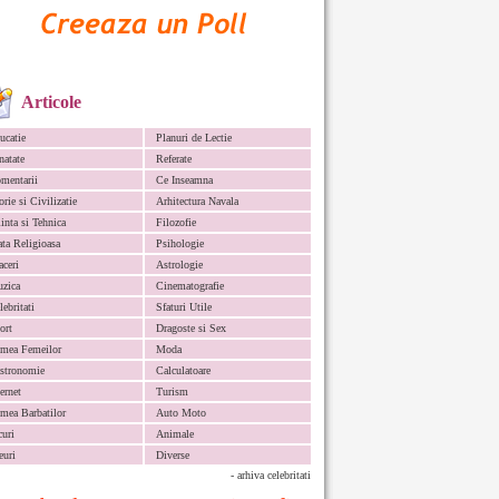
Articole
ucatie
Planuri de Lectie
natate
Referate
mentarii
Ce Inseamna
orie si Civilizatie
Arhitectura Navala
iinta si Tehnica
Filozofie
ata Religioasa
Psihologie
aceri
Astrologie
zica
Cinematografie
lebritati
Sfaturi Utile
ort
Dragoste si Sex
mea Femeilor
Moda
stronomie
Calculatoare
ternet
Turism
mea Barbatilor
Auto Moto
curi
Animale
euri
Diverse
- arhiva celebritati