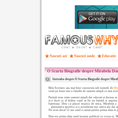
Nascuti azi
Nascuti unde
Educatie
O Scurta Biografie despre Mirabela Da
Q:
Intreaba despre O Scurta Biografie despre Mira
Bela Scortaru sau mai bine cunoscuta sub numele de
Mir
venit pe lume intr-o familie de oameni simpli ce mai avea
Parintii erau niste oameni simpli dar educati si doreau sa 
si-a dorti ca al doliea copil sa fie un baietel si supriza
baietoasa. Desi i-a placut muzica de mica, Mirabela a a
gimnastica sportiva si a acontinuat asa cativa ani dar ap
Nu avea decat 12 ani cand a cantat pentru prima data in p
Desi era prima data cand incanta publicul cu vocea ei, Mi