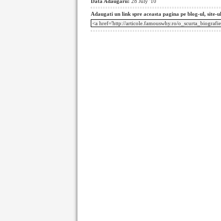
Data Adaugarii:
28 July '10
Adaugati un link spre aceasta pagina pe blog-ul, site-u