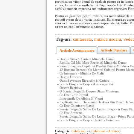
prevedea un viitor destul de stralucit pentru ea in lumea m
artista. Urmand cursurile Scolii Populare de Arta Mirabela
astfel au muncit impreuna sub indrumarea regretatei Flor
Pentru ca pasiunea pentru muzica era mare Mirabela a inv
parintii aveau deja o varsta inaintata. Ea mergea pe ascun
vrea ca lumea sa vorbeasca urat despre fata lui. Astfel Mi
ca era un copil nebunatic si baietos.
Tag-uri:
cantareata
,
muzica usoara
,
vedet
Articole Populare
Articole Asemanatoare
-
Despre Viata Si Cariera Mirabelei Dauer
-
Familia Cel Mai Mare Regret Al Mirabelei Dauer
-
Raoul Imaginea Copilului Pierdut Pentru Mirabela Da
-
12 Romani Decorati Cu Meritul Cultural Pentru Muzi
-
Ce Inseamna - Minima De Malis
-
Despre Urticarie
-
Oana Zavoranu Biografie Si Cariera
-
Scurta Biografie Despre Aishwarya Rai
-
Despre Recidiva
-
O Scurta Biografie Despre Diana Munteanu
-
Ce Este Cloroformul
-
Intepaturile De Albine Si Viespi
-
Explicatii Pentru Termenul De Aura Din Punct De Ve
-
Ce Este Chimioprofilaxia
-
Poezia Biografie Scrisa De Lucian Blaga - A Doua Par
-
Ce Este Amnezia
-
Poezia Biografie Scrisa De Lucian Blaga - Prima Parte
-
Scurta Biografie Despre David Schwimmer
Categorie:
Celebritati
- (
Celebritati - Archiva
)