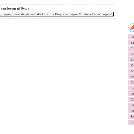
l sau forum-ul Dvs. :
Ed
Sa
Co
Ist
St
Vi
Af
Mu
Ce
Sp
Lu
Ga
In
Lu
Jo
Es