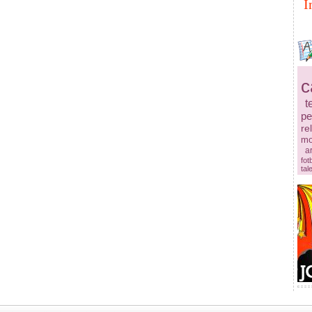
I
c
t
pe
re
mo
ar
fot
tal