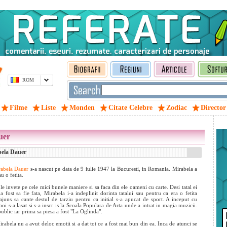
ROM
Filme
Liste
Monden
Citate Celebre
Zodiac
Director
uer
bela Dauer
abela Dauer
s-a nascut pe data de 9 iulie 1947 la Bucuresti, in Romania. Mirabela a
u o fetita.
le invete pe cele mici bunele maniere si sa faca din ele oameni cu carte. Desi tatal ei
 a fost sa fie fata, Mirabela i-a indeplinit dorinta tatalui sau pentru ca era o fetita
juns sa cante destul de tarziu pentru ca initial s-a apucat de sport. A inceput cu
oi s-a lasat si s-a inscr
is la Scoala Populara de Arta unde a intrat in magia muzicii.
ublic iar prima sa piesa a fost "La Oglinda".
rabela nu a avut deloc emotii si a dat tot ce a fost mai bun din ea. Inca de atunci se