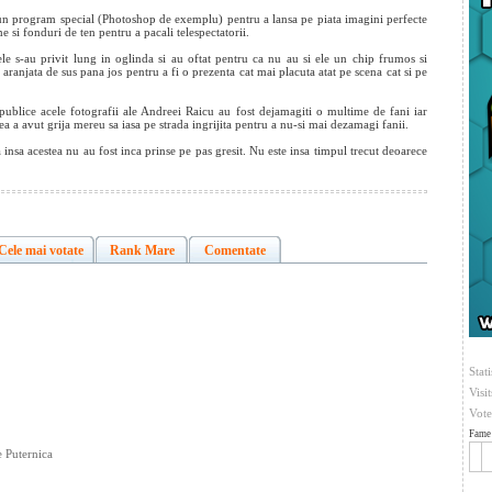
d un program special (Photoshop de exemplu) pentru a lansa pe piata imagini perfecte
e si fonduri de ten pentru a pacali telespectatorii.
le s-au privit lung in oglinda si au oftat pentru ca nu au si ele un chip frumos si
aranjata de sus pana jos pentru a fi o prezenta cat mai placuta atat pe scena cat si pe
 publice acele fotografii ale Andreei Raicu au fost dejamagiti o multime de fani iar
ea a avut grija mereu sa iasa pe strada ingrijita pentru a nu-si mai dezamagi fanii.
sa acestea nu au fost inca prinse pe pas gresit. Nu este insa timpul trecut deoarece
Cele mai votate
Rank Mare
Comentate
Stati
Visi
Vote
Fame 
 Puternica