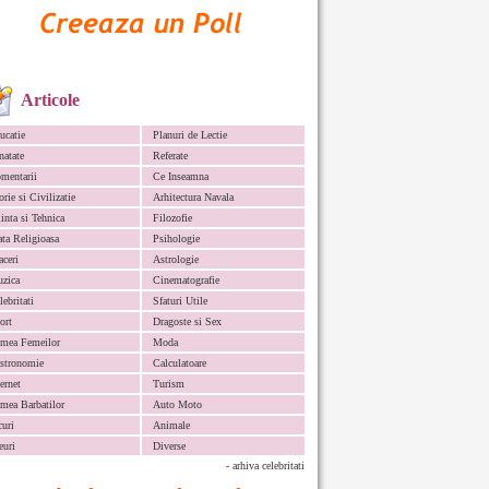
Articole
ucatie
Planuri de Lectie
natate
Referate
mentarii
Ce Inseamna
orie si Civilizatie
Arhitectura Navala
iinta si Tehnica
Filozofie
ata Religioasa
Psihologie
aceri
Astrologie
zica
Cinematografie
lebritati
Sfaturi Utile
ort
Dragoste si Sex
mea Femeilor
Moda
stronomie
Calculatoare
ternet
Turism
mea Barbatilor
Auto Moto
curi
Animale
euri
Diverse
- arhiva celebritati