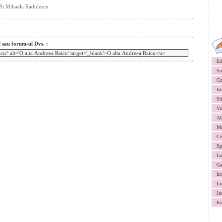
 Si Mihaela Radulescu
l sau forum-ul Dvs. :
Ed
Sa
Co
Ist
St
Vi
Af
Mu
Ce
Sp
Lu
Ga
In
Lu
Jo
Es