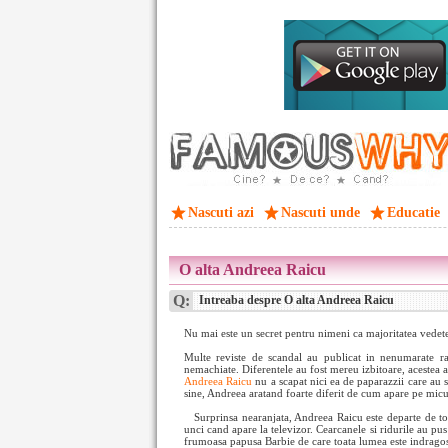
Nascuti azi
Nascuti unde
Educatie
O alta Andreea Raicu
Q:
Intreaba despre O alta Andreea Raicu
Nu mai este un secret pentru nimeni ca majoritatea vedetel
Multe reviste de scandal au publicat in nenumarate ran
nemachiate. Diferentele au fost mereu izbitoare, acestea 
Andreea Raicu
nu a scapat nici ea de paparazzii care au s
sine, Andreea aratand foarte diferit de cum apare pe micu
Surprinsa nearanjata, Andreea Raicu este departe de to
unci cand apare la televizor. Cearcanele si ridurile au pus
frumoasa papusa Barbie de care toata lumea este indragos