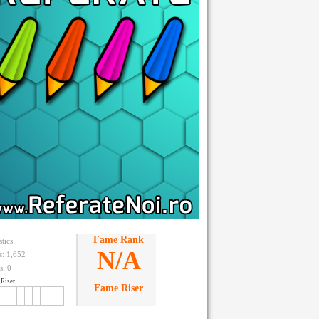
Fame Rank
stics:
N/A
ts: 1,652
s:
0
Riser
Fame Riser