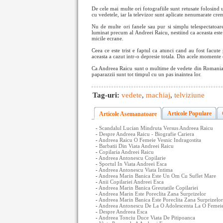
De cele mai multe ori fotografiile sunt retusate folosin
cu vedetele, iar la televizor sunt aplicate nenumarate crem
Nu de multe ori fanele sau pur si simplu telespectatoare
luminat precum al Andreei Raicu, nestiind ca aceasta este 
micile ecrane.
Ceea ce este trist e faptul ca atunci cand au fost facute
aceasta a cazut intr-o depresie totala. Din acele momente 
Ca Andreea Raicu sunt o multime de vedete din Romania in
paparazzii sunt tot timpul cu un pas inaintea lor.
Tag-uri:
vedete
,
machiaj
,
telviziune
Articole Populare
Articole Asemanatoare
-
Scandalul Lucian Mindruta Versus Andreea Raicu
-
Despre Andreea Raicu - Biografie Cariera
-
Andreea Raicu O Femeie Vesnic Indragostita
-
Barbatii Din Viata Andreei Raicu
-
Copilaria Andreei Raicu
-
Andreea Antonescu Copilarie
-
Sportul In Viata Andreei Esca
-
Andreea Antonescu Viata Intima
-
Andreea Marin Banica Este Un Om Cu Suflet Mare
-
Anii Copilariei Andreei Esca
-
Andreea Marin Banica Greutatile Copilariei
-
Andreea Marin Este Poreclita Zana Surprizelor
-
Andreea Marin Banica Este Poreclita Zana Surprizelor
-
Andreea Antonescu De La O Adolescenta La O Femeie
-
Despre Andreea Esca
-
Andreea Tonciu Duce Viata De Pitipoanca