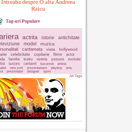
Intreaba despre O alta Andreea
Raicu
Tag-uri Populare
ariera
actrita
istorie
antichitate
eleviziune
model
muzica
rsonalitati
cantareata
viata
hollywood
latie
celebritate
copilarie
filme
actor
da
familie
teatru
vedeta
pasiune
evolutie
tist
succes
cantaret
bucuresti
artista
balist
new york
prezentatoare
playboy
arta
ent
prezentator
designer
sport
All Tags