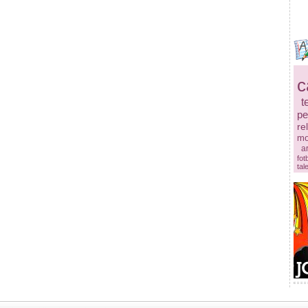
c
t
pe
re
mo
ar
fot
tal