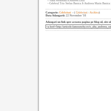
-
Viata Personala A Andreei Esca
-
Celebrul Trio Stefan Banica Jr Andreea Marin Banica
Categorie:
Celebritati
- (
Celebritati - Archiva
)
Data Adaugarii:
22 November '10
Adaugati un link spre aceasta pagina pe blog-ul, site-u