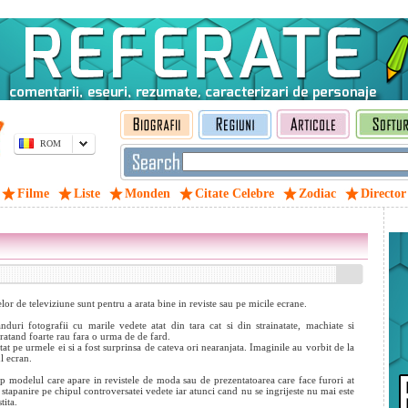
ROM
Filme
Liste
Monden
Citate Celebre
Zodiac
Director
or de televiziune sunt pentru a arata bine in reviste sau pe micile ecrane.
duri fotografii cu marile vedete atat din tara cat si din strainatate, machiate si
aratand foarte rau fara o urma de de fard.
tat pe urmele ei si a fost surprinsa de cateva ori nearanjata. Imaginile au vorbit de la
l ecran.
p modelul care apare in revistele de moda sau de prezentatoarea care face furori at
 stapanire pe chipul controversatei vedete iar atunci cand nu se ingrijeste nu mai este
tita.