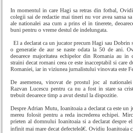
In momentul in care Hagi sa retras din fotbal, Ovidiu
colegii sai de redactie mai tineri nu vor avea sansa sa
ale nationalei asa cum a prins el in tinerete, deoare
buni pentru o vreme destul de indelungata.
El a declarat ca un jucator precum Hagi sau Dobrin 
o generatie de aur se naste odata la 50 de ani. Ov
deoarece majoritatea echipelor din Romania au in 
straini decat romani ceea ce este inacceptabil si care d
Romaniei, iar in viziunea jurnalistului vinovata este Fe
De asemenea, vinovat de prostul joc al nationalei d
Razvan Lucescu pentru ca nu a fost in stare sa cris
trebuit deoarece timp a avut destul la dispozitie.
Despre Adrian Mutu, Ioanitoaia a declarat ca este un ju
mereu folosit pentru a reda increderea echipei. Mir
prieten al domnului Ioanitoaia si a declarat despre e
infinit mai mare decat defecteleâ€. Ovidiu Ioanitoaia ch