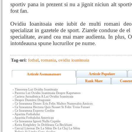
sportiv pana in prezent si nu a jignit niciun alt sport
fost fan.
Ovidiu Ioanitoaia este iubit de multi romani deo
specializat in gazetele de sport. Ziarele conduse de el
specialitate, avand cea mai mare audienta. In plus, O
intotdeauna spune lucrurilor pe nume.
Tag-uri:
fotbal
,
romania
,
ovidiu ioanitoaia
Articole Populare
Articole Asemanatoare
Rank Mare
Coment
-
Tineretea Lui Ovidiu Ioanitoaia
-
Parerea Lui Ovidiu Ioanitoaia Despre Kapetanos
-
Cariera Jurnalistica A Lui Ovidiu Ioanitoaia
-
Despre Dumitru Dragomir
-
Ce Inseamna Donec Eris Felix Multos Numerabis Amicos
-
Ce Inseamna Hectora Quis Nosset Si Felix Troia Fuisset
-
Ce Inseamna Experto Credite
-
Aparitia Fotbalului
-
Aparitia Fotbalului American
-
Ce Inseamna Ignoti Nulla Cupido
-
Keira Knightley In Dribleaza Ca Beckham
-
Cercul Literear De La Sibiu De La Cluj La Sibiu
-
Religia Si Limba Geto-dacilor