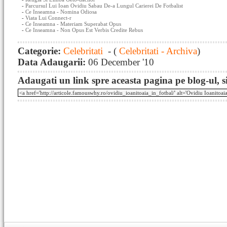
-
Parcursul Lui Ioan Ovidiu Sabau De-a Lungul Carierei De Fotbalist
-
Ce Inseamna - Nomina Odiosa
-
Viata Lui Connect-r
-
Ce Inseamna - Materiam Superabat Opus
-
Ce Inseamna - Non Opus Est Verbis Credite Rebus
Categorie:
Celebritati
- (
Celebritati - Archiva
)
Data Adaugarii:
06 December '10
Adaugati un link spre aceasta pagina pe blog-ul, si