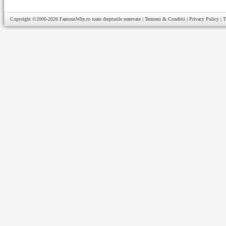
Copyright ©2006-2026
FamousWhy.ro
toate drepturile rezervate |
Termeni & Conditii
|
Privacy Policy
|
T