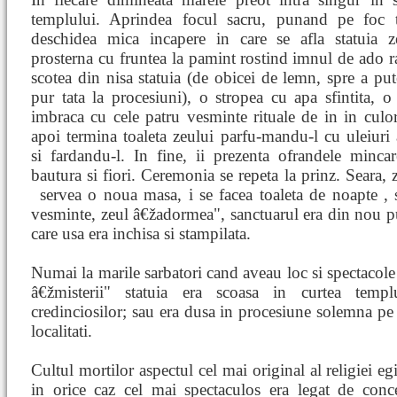
templului. Aprindea focul sacru, punand pe foc t
deschidea mica incapere in care se afla statuia z
prosterna cu fruntea la pamint rostind imnul de ado r
scotea din nisa statuia (de obicei de lemn, spre a put
pur tata la procesiuni), o stropea cu apa sfintita, o
imbraca cu cele patru vesminte rituale de in in culori
apoi termina toaleta zeului parfu-mandu-l cu uleiuri
si fardandu-l. In fine, ii prezenta ofrandele mincar
bautura si fiori. Ceremonia se repeta la prinz. Seara, z
servea o noua masa, i se facea toaleta de noapte
, 
vesminte, zeul â€žadormea", sanctuarul era din nou pu
care usa era inchisa si stampilata.
Numai la marile sarbatori cand aveau loc si spectacole 
â€žmisterii" statuia era scoasa in curtea temp
credinciosilor; sau era dusa in procesiune solemna pe st
localitati.
Cultul mortilor aspectul cel mai original al religiei e
in orice caz cel mai spectaculos era legat de conce