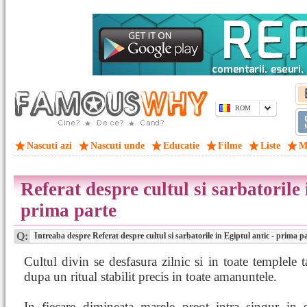
ROM
Nascuti azi
Nascuti unde
Educatie
Filme
Liste
M
Referat despre cultul si sarbatorile 
prima parte
Q:
Intreaba despre Referat despre cultul si sarbatorile in Egiptul antic - prima p
Cultul divin se desfasura zilnic si in toate templele tar
dupa un ritual stabilit precis in toate amanuntele.
In fiecare dimineata marele preot intra singur in s