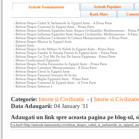
Articole Populare
Articole Asemanatoare
Rank Mare
Coment
-
Referat Despre Cultul Si Sarbatorile In Egiptul Antic - A Doua Parte
-
Referat Despre Comertul In Egiptul Antic - Prima Parte
-
Referat Despre Influenta Egiptului Antic Asupra Civilizatiilor Mediteraneene - Prima P
-
Referat Despre Influenta Egiptului Antic Asupra Civilizatiilor Mediteraneene - A Patra 
-
Referat Despre Influenta Civilizatiei Si Culturii Mesopotamiene - A Doua Parte
-
Referat Despre Muzica In Egiptul Antic
-
Egiptul Antic
-
Referat Despre Scribi Militari Si Nobili In Egiptul Antic - Prima Parte
-
Referat Despre Familie Si Situatia Femeii In Egiptul Antic - Prima Parte
-
Referat Despre Cei Trei Mii De Ani De Istorie Egipteana - Prima Parte
-
Menes Conducatorul Egiptului
-
Referat Despre Pozitia Faraonului In Egiptul Antic - Prima Parte
-
Referat Despre Literature Mesopotamiana - A Doua Parte
-
Referat Despre Clerul In Egiptul Antic
-
Referat Despre Faraonul Sesostris Al Iii-lea
-
Referat Despre Reglia Egiptului Antic - Prima Parte
-
Referat Despre Comertul In Egiptul Antic - A Treia Parte
-
Referat Despre Seleucos I
Categorie:
Istorie si Civilizatie
- (
Istorie si Civilizati
Data Adaugarii:
04 January '11
Adaugati un link spre aceasta pagina pe blog-ul, si