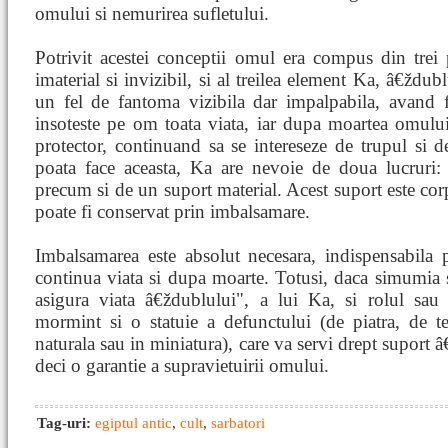
omului si nemurirea sufletului.
Potrivit acestei conceptii omul era compus din trei p
imaterial si invizibil, si al treilea element Ka, â€ždub
un fel de fantoma vizibila dar impalpabila, avand 
insoteste pe om toata viata, iar dupa moartea omului
protector, continuand sa se intereseze de trupul si d
poata face aceasta, Ka are nevoie de doua lucruri: 
precum si de un suport material. Acest suport este corp
poate fi conservat prin imbalsamare.
Imbalsamarea este absolut necesara, indispensabila 
continua viata si dupa moarte. Totusi, daca simumia s
asigura viata â€ždublului", a lui Ka, si rolul sau
mormint si o statuie a defunctului (de piatra, de 
naturala sau in miniatura), care va servi drept suport â
deci o garantie a supravietuirii omului.
Tag-uri:
egiptul antic
,
cult
,
sarbatori