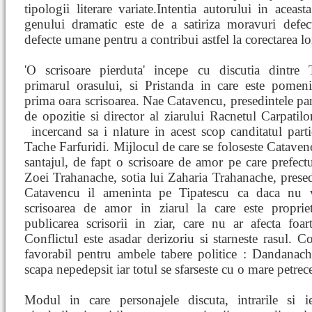
tipologii literare variate.Intentia autorului in aceast
genului dramatic este de a satiriza moravuri defec
defecte umane pentru a contribui astfel la corectarea lo
'O scrisoare pierduta' incepe cu discutia dintre T
primarul orasului, si Pristanda in care este pomeni
prima oara scrisoarea. Nae Catavencu, presedintele pa
de opozitie si director al ziarului Racnetul Carpatilo
incercand sa i
nlature in acest scop canditatul parti
Tache Farfuridi. Mijlocul de care se foloseste Catavenc
santajul, de fapt o scrisoare de amor pe care prefectu
Zoei Trahanache, sotia lui Zaharia Trahanache, presedin
Catavencu il ameninta pe Tipatescu ca daca nu v
scrisoarea de amor in ziarul la care este proprieta
publicarea scrisorii in ziar, care nu ar afecta foar
Conflictul este asadar derizoriu si starneste rasul. Co
favorabil pentru ambele tabere politice : Dandanac
scapa nepedepsit iar totul se sfarseste cu o mare petrec
Modul in care personajele discuta, intrarile si ies