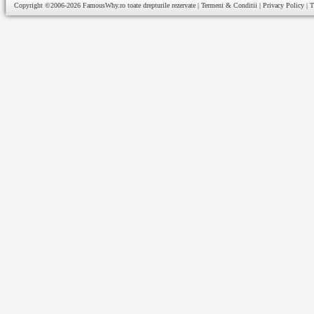
Copyright ©2006-2026
FamousWhy.ro
toate drepturile rezervate |
Termeni & Conditii
|
Privacy Policy
|
T