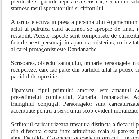
pierderile si gasirile repetate a scrisorii, scena din sal
starnesc rasul spectatorului si cititorului.
Aparitia efectiva in piesa a personajului Agamemnon
actul al patrulea cand actiunea se apropie de final, ia
restabilit. Aceste aspecte sunt compensate de curiozita
fata de acest personaj, în aparenta misterios, curiozita
al carei protagonist este Dandanache.
Scrisoarea, obiectul santajului, imparte personajele in 
recupereze, care fac parte din partidul aflat la putere si
partidul de opozitie.
Tipatescu, tipul primului amorez, este amantul Z
presedintelui comitetului, Zaharia Trahanache. A
triunghiul conjugal. Personajelor sunt caricaturizate
accentuate pentru a servi unui scop evident moralizato
Scriitorul caricaturizeaza trasatura distincta a fiecaru
din diferenta creata intre atitudinea reala si parerea
sine. De pilda, Catavencu se crede un om cult, un om 