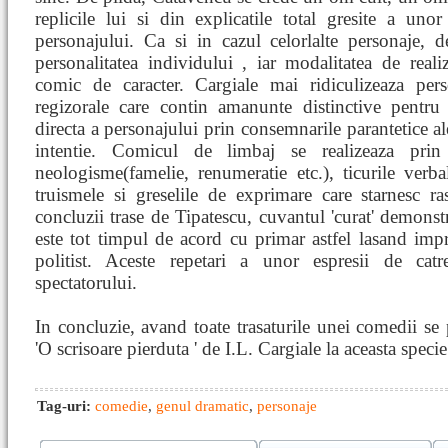
replicile lui si din explicatile total gresite a unor
personajului. Ca si in cazul celorlalte personaje, d
personalitatea individului , iar modalitatea de reali
comic de caracter. Cargiale mai ridiculizeaza perso
regizorale care contin amanunte distinctive pentru 
directa a personajului prin consemnarile parantetice al
intentie. Comicul de limbaj se realizeaza prin
neologisme(famelie, renumeratie etc.), ticurile verba
truismele si greselile de exprimare care starnesc ra
concluzii trase de Tipatescu, cuvantul 'curat' demonstr
este tot timpul de acord cu primar astfel lasand impr
politist. Aceste repetari a unor espresii de cat
spectatorului.
In concluzie, avand toate trasaturile unei comedii se
'O scrisoare pierduta ' de I.L. Cargiale la aceasta speci
Tag-uri:
comedie
,
genul dramatic
,
personaje