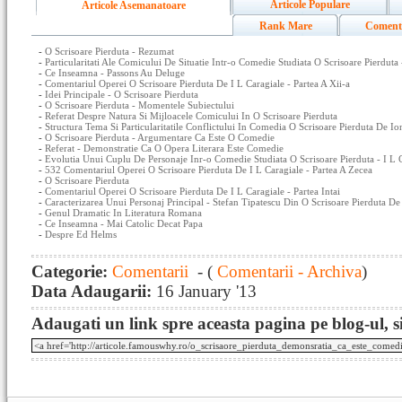
Articole Populare
Articole Asemanatoare
Rank Mare
Coment
-
O Scrisoare Pierduta - Rezumat
-
Particularitati Ale Comicului De Situatie Intr-o Comedie Studiata O Scrisoare Pierduta 
-
Ce Inseamna - Passons Au Deluge
-
Comentariul Operei O Scrisoare Pierduta De I L Caragiale - Partea A Xii-a
-
Idei Principale - O Scrisoare Pierduta
-
O Scrisoare Pierduta - Momentele Subiectului
-
Referat Despre Natura Si Mijloacele Comicului In O Scrisoare Pierduta
-
Structura Tema Si Particularitatile Conflictului In Comedia O Scrisoare Pierduta De I
-
O Scrisoare Pierduta - Argumentare Ca Este O Comedie
-
Referat - Demonstratie Ca O Opera Literara Este Comedie
-
Evolutia Unui Cuplu De Personaje Inr-o Comedie Studiata O Scrisoare Pierduta - I L 
-
532 Comentariul Operei O Scrisoare Pierduta De I L Caragiale - Partea A Zecea
-
O Scrisoare Pierduta
-
Comentariul Operei O Scrisoare Pierduta De I L Caragiale - Partea Intai
-
Caracterizarea Unui Personaj Principal - Stefan Tipatescu Din O Scrisoare Pierduta De 
-
Genul Dramatic In Literatura Romana
-
Ce Inseamna - Mai Catolic Decat Papa
-
Despre Ed Helms
Categorie:
Comentarii
- (
Comentarii - Archiva
)
Data Adaugarii:
16 January '13
Adaugati un link spre aceasta pagina pe blog-ul, si