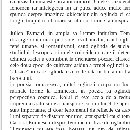
ca insasi lumina este inca un miracol. Unele considerati
fenomen iar intelegerea lui ar putea aduce multe lam
spunea despre imaginea obiectelor din oglinda ei ca
lungul timpului toti marii scriitori ai lumii s-au inspira
Julien Eymard, in ampla sa lucrare intitulata Tem
distinge doua mari perioade: evul mediu, cand ogli
fetei umane, si romantismul, cand oglinda de sticla
studiului descopera si unele coincidente care il dete
tehnica sticlei a contribuit la orientarea poeziei clasice 
cele doua epoci de cultivare asidua a temei oglinzii a e
"clasice" in care oglinda este reflectata in literatura 
barocului.
in poezia romaneasca, mitul oglinzii ocupa un loc
rafinate forme la Eminescu. in poezia sa oglinda
perspectiva cosmica. Rolul ei este acela de a red
impreuna spatii si de a transpune ca un obiect de aprop
sunt importante, ci doar fenomenul de reflectie ca atar
lumi separate de distante enorme, atat spatial cat si te
Cat stia Eminescu despre fenomenul fizic de oglindi
"Eminescu nu era insa, hotarat, un om de stiinta