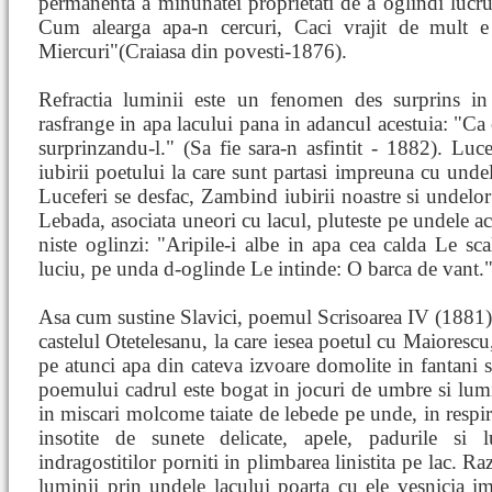
permanenta a minunatei proprietati de a oglindi lucru
Cum alearga apa-n cercuri, Caci vrajit de mult e 
Miercuri"(Craiasa din povesti-1876).
Refractia luminii este un fenomen des surprins in
rasfrange in apa lacului pana in adancul acestuia: "Ca 
surprinzandu-l." (Sa fie sara-n asfintit - 1882). Lucef
iubirii poetului la care sunt partasi impreuna cu undel
Luceferi se desfac, Zambind iubirii noastre si undelor 
Lebada, asociata uneori cu lacul, pluteste pe undele a
niste oglinzi: "Aripile-i albe in apa cea calda Le sc
luciu, pe unda d-oglinde Le intinde: O barca de vant.
Asa cum sustine Slavici, poemul Scrisoarea IV (1881) a
castelul Otetelesanu, la care iesea poetul cu Maiorescu,
pe atunci apa din cateva izvoare domolite in fantani s
poemului cadrul este bogat in jocuri de umbre si lumini
in miscari molcome taiate de lebede pe unde, in respir
insotite de sunete delicate, apele, padurile si l
indragostitilor porniti in plimbarea linistita pe lac. Raz
luminii prin undele lacului poarta cu ele vesnicia ima