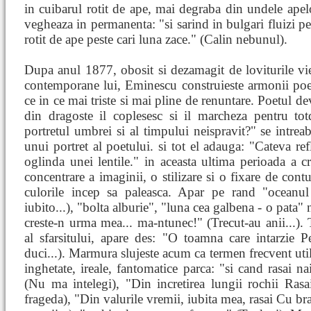
in cuibarul rotit de ape, mai degraba din undele apelor
vegheaza in permanenta: "si sarind in bulgari fluizi pe 
rotit de ape peste cari luna zace." (Calin nebunul).
Dupa anul 1877, obosit si dezamagit de loviturile vieti
contemporane lui, Eminescu construieste armonii poe
ce in ce mai triste si mai pline de renuntare. Poetul d
din dragoste il coplesesc si il marcheza pentru t
portretul umbrei si al timpului neispravit?" se intre
unui portret al poetului. si tot el adauga: "Cateva re
oglinda unei lentile." in aceasta ultima perioada a c
concentrare a imaginii, o stilizare si o fixare de cont
culorile incep sa paleasca. Apar pe rand "oceanul
iubito...), "bolta alburie", "luna cea galbena - o pata" 
creste-n urma mea... ma-ntunec!" (Trecut-au anii...)
al sfarsitului, apare des: "O toamna care intarzie Pe
duci...). Marmura slujeste acum ca termen frecvent util
inghetate, ireale, fantomatice parca: "si cand rasai n
(Nu ma intelegi), "Din incretirea lungii rochii Ras
frageda), "Din valurile vremii, iubita mea, rasai Cu br