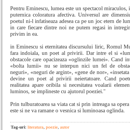
Pentru Eminescu, lumea este un spectacol miraculos, in
puternica coloratura afectiva. Universul are dimensiu
poetul ni-l infatiseaza adesea ca pe un joc etern de l
in care fiecare dintre noi ne putem regasi in intreg
privim in ea.
in Eminescu si eternitatea discursului liric, Romul 
fara indoiala, un poet al privirii. Dar intre el si «lu
obstacole care opacizeaza «oglinzile lumei». Cand intre
«bolta lumii» nu se interpun nici un fel de obsta
neguri», «neguri de argint», «gene de nor», «insetata
devine un poet al privirii neiertatoare. Cand poe
realitatea apare oribila si necesitatea voalarii element
luminos, se implineste cu ajutorul poeziei."
Prin tulburatoarea sa viata cat si prin intreaga sa oper
este si ne va ramane o vesnica si luminoasa oglinda.
Tag-uri:
literatura
,
poezie
,
autor