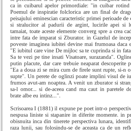
ca in cuibarul apelor primordiale: "in cuibar rotind
Poemul de inspiratie folclorica are un final de drago
peisajului eminescian caracteristic primei perioade de c
si stralucitor al padurii de argint, lucirile apei si l
tamaiat, toate aceste elemente converg spre a crea cadr
intre fata de imparat si Zburator. in Gazelul de ince
poveste imaginea iubitei devine mai frumoasa daca e
"E iubitul care vine De mijloc sa te cuprinda si in fat
Sa te vezi pe tine insati Visatoare, surazanda". Oglin
putin placute, dar care trebuie neaparat descoperite p
"Ea a doua zi se mira cum de firele sunt rupte, si-n o
supte". Un perete de oglinzi poate implini visul de iu
frumos avut-am noaptea. A venit un zburator si strang
sa-l omor... si de-aceea cand ma caut in paretele d
brate albe eu intinz...".
Scrisoarea I (1881) il expune pe poet intr-o perspecti
nespusa liniste si stapanire in diferite momente. in 
obisnuita inca din tinerete perspectiva lunara, identif
raza lunii, sau folosindu-se de aceasta ca de un refl