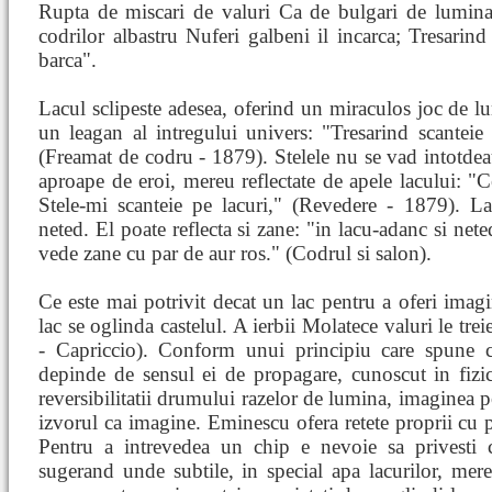
Rupta de miscari de valuri Ca de bulgari de lumina.
codrilor albastru Nuferi galbeni il incarca; Tresarin
barca".
Lacul sclipeste adesea, oferind un miraculos joc de lum
un leagan al intregului univers: "Tresarind scanteie 
(Freamat de codru - 1879). Stelele nu se vad intotdea
aproape de eroi, mereu reflectate de apele lacului: "
Stele-mi scanteie pe lacuri," (Revedere - 1879). L
neted. El poate reflecta si zane: "in lacu-adanc si net
vede zane cu par de aur ros." (Codrul si salon).
Ce este mai potrivit decat un lac pentru a oferi imagi
lac se oglinda castelul. A ierbii Molatece valuri le tre
- Capriccio). Conform unui principiu care spune 
depinde de sensul ei de propagare, cunoscut in fizi
reversibilitatii drumului razelor de lumina, imaginea po
izvorul ca imagine. Eminescu ofera retete proprii cu p
Pentru a intrevedea un chip e nevoie sa privesti 
sugerand unde subtile, in special apa lacurilor, mere