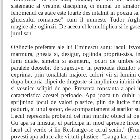
sistematic al vreunei discipline, ci numai un amator
fenomenul ca atare este foarte des intalnit in poezia sa
ghiersului romanesc" cum il numeste Tudor Arghez
magice ale oglinzii. De aceea el le multiplica si le gas
jurul sau.
Oglinzile preferate ale lui Eminescu sunt: lacul, izvor
marmura, gheata si, desigur, oglinda propriu-zisa. in
lumi duale, simetrii si asimetrii, jocuri de umbre 
paralele deosebit de sugestive. in perioada iluziilor si
exprimat prin tonalitati majore, culori vii si lumini c
dupa bucuria clipei de dragoste si implinirea iubirii d
si vesnice sclipiri de ape. Prezenta constanta a apei i
caracteristica acestei perioade. Apa joaca un dublu r
sprijinind jocul de valori plastice, plin de lucire fin
padurii, si unul sonor, de acompaniament al starilor suf
Lacul reprezinta probabil cel mai mirific obiect al og
Cu apa sa linistita, el participa in mod aproape firesc 
lacul cel verde si lin Resfrange-se cerul senin," (Fr
povesti apa aduce alte virtuti plastice: "Langa lac, pe 