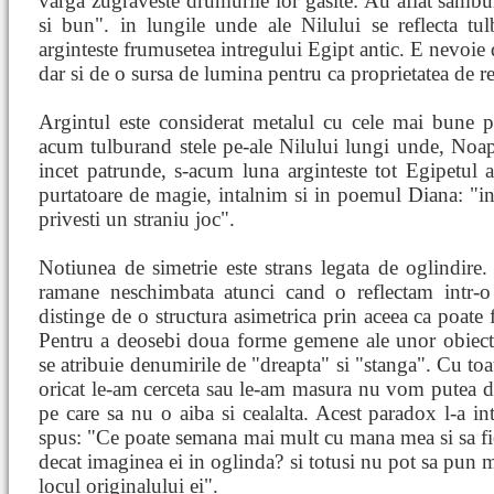
varga zugraveste drumurile lor gasite: Au aflat sambur
si bun". in lungile unde ale Nilului se reflecta tul
arginteste frumusetea intregului Egipt antic. E nevoie 
dar si de o sursa de lumina pentru ca proprietatea de re
Argintul este considerat metalul cu cele mai bune pro
acum tulburand stele pe-ale Nilului lungi unde, Noap
incet patrunde, s-acum luna arginteste tot Egipetul 
purtatoare de magie, intalnim si in poemul Diana: "in
privesti un straniu joc".
Notiunea de simetrie este strans legata de oglindire.
ramane neschimbata atunci cand o reflectam intr-o
distinge de o structura asimetrica prin aceea ca poate 
Pentru a deosebi doua forme gemene ale unor obiecte 
se atribuie denumirile de "dreapta" si "stanga". Cu toat
oricat le-am cerceta sau le-am masura nu vom putea de
pe care sa nu o aiba si cealalta. Acest paradox l-a i
spus: "Ce poate semana mai mult cu mana mea si sa fie 
decat imaginea ei in oglinda? si totusi nu pot sa pun 
locul originalului ei".