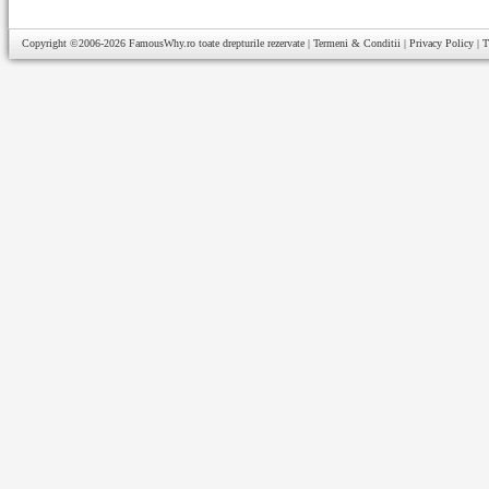
Copyright ©2006-2026
FamousWhy.ro
toate drepturile rezervate |
Termeni & Conditii
|
Privacy Policy
|
T