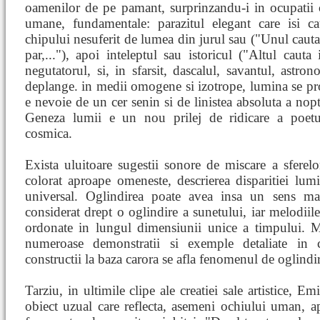
oamenilor de pe pamant, surprinzandu-i in ocupatii ca
umane, fundamentale: parazitul elegant care isi c
chipului nesuferit de lumea din jurul sau ("Unul cauta
par,..."), apoi inteleptul sau istoricul ("Altul caut
negutatorul, si, in sfarsit, dascalul, savantul, astr
deplange. in medii omogene si izotrope, lumina se pro
e nevoie de un cer senin si de linistea absoluta a nopti
Geneza lumii e un nou prilej de ridicare a poetul
cosmica.
Exista uluitoare sugestii sonore de miscare a sferelor: 
colorat aproape omeneste, descrierea disparitiei lumi
universal. Oglindirea poate avea insa un sens ma
considerat drept o oglindire a sunetului, iar melodiile
ordonate in lungul dimensiunii unice a timpului. Ma
numeroase demonstratii si exemple detaliate in ca
constructii la baza carora se afla fenomenul de oglindi
Tarziu, in ultimile clipe ale creatiei sale artistice, E
obiect uzual care reflecta, asemeni ochiului uman, ap