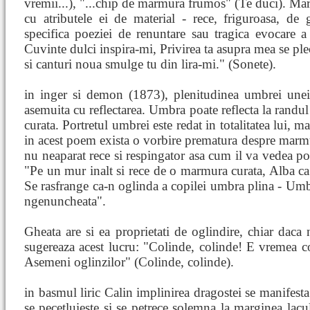
vremii...), "...chip de marmura frumos" (Te duci). Ma
cu atributele ei de material - rece, friguroasa, de
specifica poeziei de renuntare sau tragica evocare a 
Cuvinte dulci inspira-mi, Privirea ta asupra mea se ple
si canturi noua smulge tu din lira-mi." (Sonete).
in inger si demon (1873), plenitudinea umbrei unei
asemuita cu reflectarea. Umbra poate reflecta la randul
curata. Portretul umbrei este redat in totalitatea lui, m
in acest poem exista o vorbire prematura despre marmu
nu neaparat rece si respingator asa cum il va vedea poet
"Pe un mur inalt si rece de o marmura curata, Alba ca z
Se rasfrange ca-n oglinda a copilei umbra plina - Umbra
ngenuncheata".
Gheata are si ea proprietati de oglindire, chiar daca
sugereaza acest lucru: "Colinde, colinde! E vremea co
Asemeni oglinzilor" (Colinde, colinde).
in basmul liric Calin implinirea dragostei se manifesta
se pecetluieste si se petrece solemna la marginea lacul