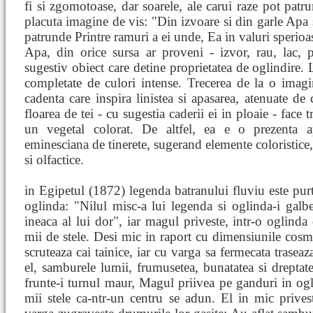
fi si zgomotoase, dar soarele, ale carui raze pot patr
placuta imagine de vis: "Din izvoare si din garle Ap
patrunde Printre ramuri a ei unde, Ea in valuri sperioa
Apa, din orice sursa ar proveni - izvor, rau, lac, 
sugestiv obiect care detine proprietatea de oglindire. L
completate de culori intense. Trecerea de la o imagine
cadenta care inspira linistea si apasarea, atenuate d
floarea de tei - cu sugestia caderii ei in ploaie - face t
un vegetal colorat. De altfel, ea e o prezenta 
eminesciana de tinerete, sugerand elemente coloristice,
si olfactice.
in Egipetul (1872) legenda batranului fluviu este pu
oglinda: "Nilul misc-a lui legenda si oglinda-i galbe
ineaca al lui dor", iar magul priveste, intr-o oglinda
mii de stele. Desi mic in raport cu dimensiunile cosm
scruteaza cai tainice, iar cu varga sa fermecata trase
el, samburele lumii, frumusetea, bunatatea si dreptatea
frunte-i turnul maur, Magul priivea pe ganduri in ogl
mii stele ca-ntr-un centru se adun. El in mic privest