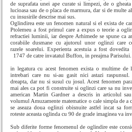
de suprafata unei ape curate si limpezi, de o gheata
lucioasa sau de o placa de marmura, dar si de multe al
cu insusirile descrise mai sus.
Oglindirea este un fenomen natural si el exista de c
Ptolemeu a fost primul care a expus o teorie a oglin
refractiei luminii, iar despre Arhimede se spune ca ar
corabiile dusmane cu ajutorul unor oglinzi care c
razele soarelui. Experienta acestuia a fost dovedita
1747
de catre invatatul Buffon, in preajma Parisului.
in legatura cu acest fenomen exista o multime de l
intrebari care nu si-au gasit nici astazi raspunsul
dreapta, dar nu si susul cu josul. Acest fenomen para
mai ales ca pot fi construite si oglinzi care sa nu in
american Martin Gardner a descris in articolul sa
volumul Amuzamente matematice o cale simpla de a co
se aseaza doua oglinzi obisnuite astfel incat sa f
roteste aceasta oglinda cu 90 de grade imaginea va inve
Sub diferite forme fenomenul de oglindire este consi