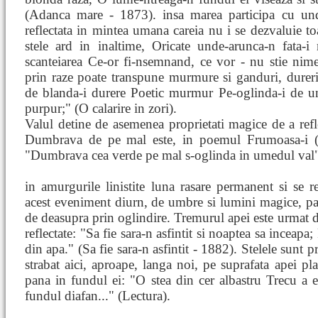
(Adanca mare - 1873). insa marea participa cu und
reflectata in mintea umana careia nu i se dezvaluie toa
stele ard in inaltime, Oricate unde-arunca-n fata-
scanteiarea Ce-or fi-nsemnand, ce vor - nu stie nime."
prin raze poate transpune murmure si ganduri, dureri 
de blanda-i durere Poetic murmur Pe-oglinda-i de un
purpur;" (O calarire in zori).
Valul detine de asemenea proprietati magice de a refl
Dumbrava de pe mal este, in poemul Frumoasa-i (18
"Dumbrava cea verde pe mal s-oglinda in umedul val"
in amurgurile linistite luna rasare permanent si se r
acest eveniment diurn, de umbre si lumini magice, par
de deasupra prin oglindire. Tremurul apei este urmat d
reflectate: "Sa fie sara-n asfintit si noaptea sa inceapa;
din apa." (Sa fie sara-n asfintit - 1882). Stelele sunt p
strabat aici, aproape, langa noi, pe suprafata apei plan
pana in fundul ei: "O stea din cer albastru Trecu a e
fundul diafan..." (Lectura).