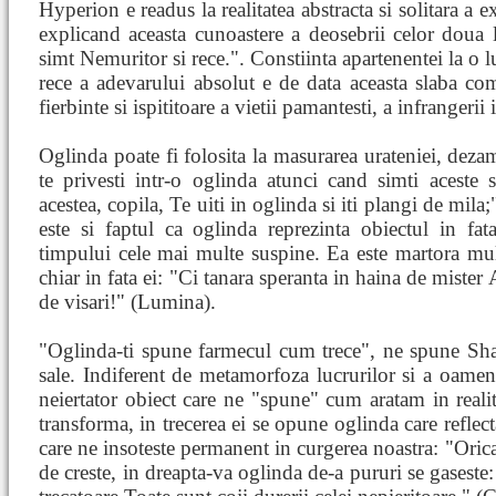
Hyperion e readus la realitatea abstracta si solitara a e
explicand aceasta cunoastere a deosebrii celor dou
simt Nemuritor si rece.". Constiinta apartenentei la o 
rece a adevarului absolut e de data aceasta slaba com
fierbinte si ispititoare a vietii pamantesti, a infrangerii
Oglinda poate fi folosita la masurarea urateniei, dezama
te privesti intr-o oglinda atunci cand simti aceste s
acestea, copila, Te uiti in oglinda si iti plangi de mil
este si faptul ca oglinda reprezinta obiectul in fa
timpului cele mai multe suspine. Ea este martora mult
chiar in fata ei: "Ci tanara speranta in haina de mister
de visari!" (Lumina).
"Oglinda-ti spune farmecul cum trece", ne spune Sha
sale. Indiferent de metamorfoza lucrurilor si a oamenil
neiertator obiect care ne "spune" cum aratam in reali
transforma, in trecerea ei se opune oglinda care reflect
care ne insoteste permanent in curgerea noastra: "Oric
de creste, in dreapta-va oglinda de-a pururi se gasest