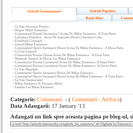
Articole Populare
Articole Asemanatoare
Rank Mare
Coment
-
Ce Este Secventa Poetica
-
Despre Mihai Eminescu
-
Comentariul Poeziei Scrisoarea I Scrisa De Mihai Eminescu- A Treia Parte
-
Literatura Populara - Sursa De Inspiratie Pentru Literatura Culta
-
Echilibrul Conjugal
-
Geniul Mihai Eminescu
-
Comentariul Operei Sarmanul Dionis Scrisa De Mihai Eminescu - A Doua Parte
-
Ce Este Epitetul
-
Comentariul Poeziei Glossa Scrisa De Mihai Eminescu - A Treia Parte
-
Misterele Nasterii Si Mortii Lui Mihai Eminescu
-
Comentariul Poeziei Luceafarul Scrisa De Mihai Eminescu- A Sasea Parte
-
Comentariul Poeziei Luceafarul Scrisa De Mihai Eminescu- A Cincea Parte
-
Ce Este Repetitia
-
Comentariul Operei Sarmanul Dionis De Mihai Eminescu
-
Comentariul Operei Sarmanul Dionis Scrisa De Mihai Eminescu - A Treia Parte
-
Ce Este Oximoronul
-
Mihai Eminescu Si Veronica Micle
-
Familia Lui Mihai Eminescu
Categorie:
Comentarii
- (
Comentarii - Archiva
)
Data Adaugarii:
17 January '13
Adaugati un link spre aceasta pagina pe blog-ul, si