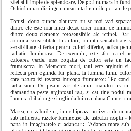
zilei si il imple de splendoare, De poti numara in fundu
Ochiul uman distinge cu usurinta lucrurile pe care le p
Totusi, doua puncte alaturate nu se mai vad separat
dintre ele este mai mica decat cinci miimi de milimet
dintre doua elemente fotosensibile ale retinei. Da
anumita sensibilitate la culori, numita sensibilitate s
sensibilitate diferita pentru culori diferite, adica pe
radiatiei luminoase. De exemplu, este stiut ca el a
culoarea verde. insa bogatia de culori este un fact
frumusetea. in Memento mori, raul este argintiu si 
reflecta prin oglinda lui plana, la lumina lunii, cul
care natura isi revarsa intreaga frumusete: "Pe cand g
iarba suna, De pe-un varf de arbor mandru tes in
diamantina peste argintosul rau, si cat tine podul m
Luna raul il ajunge si oglinda lui cea plana Ca-ntr-o ma
Marea, cu valurile ei, intruchipeaza un izvor de nema
sub influenta razelor luminoase ale astrului noptii - l
pana in imaginarele ei adancuri: "Adanca mare sub a
blonda raza, O lume-ntreaga-n fundul ei viseaza si st