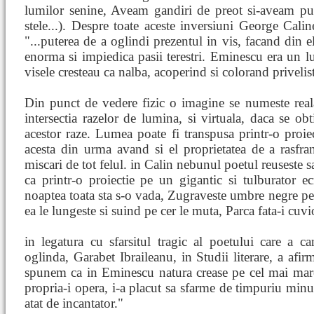
lumilor senine, Aveam gandiri de preot si-aveam pu
stele...). Despre toate aceste inversiuni George Cal
"...puterea de a oglindi prezentul in vis, facand din el
enorma si impiedica pasii terestri. Eminescu era un lu
visele cresteau ca nalba, acoperind si colorand privelist
Din punct de vedere fizic o imagine se numeste real
intersectia razelor de lumina, si virtuala, daca se obt
acestor raze. Lumea poate fi transpusa printr-o proie
acesta din urma avand si el proprietatea de a rasfra
miscari de tot felul. in Calin nebunul poetul reuseste sa
ca printr-o proiectie pe un gigantic si tulburator e
noaptea toata sta s-o vada, Zugraveste umbre negre pe
ea le lungeste si suind pe cer le muta, Parca fata-i cuv
in legatura cu sfarsitul tragic al poetului care a ca
oglinda, Garabet Ibraileanu, in Studii literare, a afir
spunem ca in Eminescu natura crease pe cel mai mare
propria-i opera, i-a placut sa sfarme de timpuriu minun
atat de incantator."