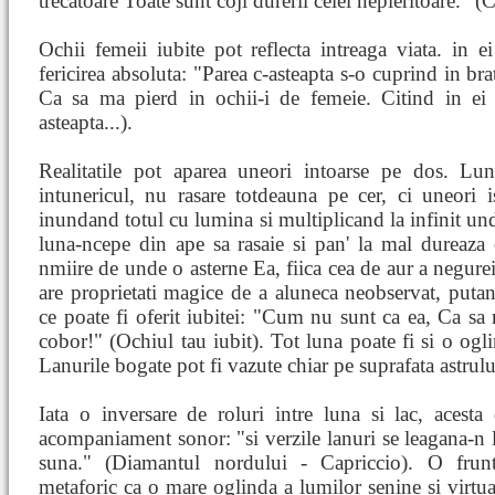
trecatoare Toate sunt coji durerii celei nepieritoare." (C
Ochii femeii iubite pot reflecta intreaga viata. in ei
fericirea absoluta: "Parea c-asteapta s-o cuprind in bra
Ca sa ma pierd in ochii-i de femeie. Citind in ei 
asteapta...).
Realitatile pot aparea uneori intoarse pe dos. Lun
intunericul, nu rasare totdeauna pe cer, ci uneori is
inundand totul cu lumina si multiplicand la infinit und
luna-ncepe din ape sa rasaie si pan' la mal dureaza
nmiire de unde o asterne Ea, fiica cea de aur a negurei
are proprietati magice de a aluneca neobservat, put
ce poate fi oferit iubitei: "Cum nu sunt ca ea, Ca sa
cobor!" (Ochiul tau iubit). Tot luna poate fi si o ogli
Lanurile bogate pot fi vazute chiar pe suprafata astrulu
Iata o inversare de roluri intre luna si lac, acest
acompaniament sonor: "si verzile lanuri se leagana-n lu
suna." (Diamantul nordului - Capriccio). O frunt
metaforic ca o mare oglinda a lumilor senine si virtua