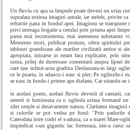
Un fluviu cu apa sa limpede poate deveni un urias cum
suprafata extinsa imagini astrale, iar stelele, privite c
refractie pana in fundul apei. Imaginea se transpune mi
privi intreaga bogatie a cerului prin prisma apei limpez
parea mai inconsistenta, mai asemenea substantei v
Memento mori, publicat postum, ofera spiritului pre
tablouri grandioase ale marilor civilizatii antice si 
apropiata, intoarse in neant fara explicatie, prin simet
urma, prilej de dureroase comentarii asupra lipsei de f
care taie infinit-acea gradina Desfasoara-in largi oglin
ce le poarta, in adancu-i nasc si pier; Pe oglinzile-i 
se nasc in fundu-i printre ape diafane, Cat uitandu-se in
in acelasi poem, acelasi fluviu devenit al cantarii, c
semeti si lumineaza ca o oglinda uriasa formand un 
zilei umple si desavarseste natura. Claritatea imaginii e
si culorile se pot vedea pe fund: "Prin padurile d
Cateodata intre codri el s-aduna, ca a marei Mare-ogli
impiedicat s-un gigantic lac formeaza, intr-a carui s