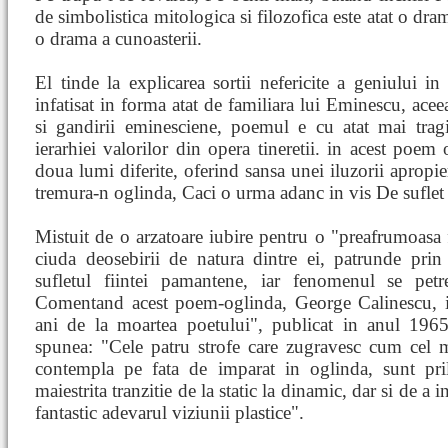
de simbolistica mitologica si filozofica este atat o dram
o drama a cunoasterii.
El tinde la explicarea sortii nefericite a geniului 
infatisat in forma atat de familiara lui Eminescu, acee
si gandirii eminesciene, poemul e cu atat mai tragi
ierarhiei valorilor din opera tineretii. in acest poem 
doua lumi diferite, oferind sansa unei iluzorii apropie
tremura-n oglinda, Caci o urma adanc in vis De suflet 
Mistuit de o arzatoare iubire pentru o "preafrumoasa 
ciuda deosebirii de natura dintre ei, patrunde prin 
sufletul fiintei pamantene, iar fenomenul se petr
Comentand acest poem-oglinda, George Calinescu, i
ani de la moartea poetului", publicat in anul 1965
spunea: "Cele patru strofe care zugravesc cum cel m
contempla pe fata de imparat in oglinda, sunt pr
maiestrita tranzitie de la static la dinamic, dar si de a
fantastic adevarul viziunii plastice".