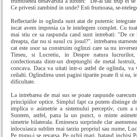
frumusetea desavarsita a iubitei: "De-al tau trup el se
Ce privesti zambind in unde? Esti frumoasa, se-ntelege
Reflectarile in oglinda sunt atat de puternic integrate 
incat avem impresia ca le intelegem complet. Cu toa
mai stiu ce sa raspunda cand sunt intrebati: "De ce
dreapta, dar nu si susul cu josul?". intrebarea starnes
cat este usor sa construim oglinzi care sa nu inverse
Timeu, si Lucretiu, in Despre natura lucrurilor,
confectionata dintr-un dreptunghi de metal lustruit
concava. Daca va uitati intr-o astfel de oglinda, va
ceilalti. Oglindirea unei pagini tiparite poate fi si ea, in
dificultate.
La intrebarea de mai sus se poate raspunde oarecum 
principiilor optice. Simplul fapt ca putem distinge d
implica o asimetrie a sistemului perceptiv, cum a
Suntem, astfel, pana la un punct, o minte asimetr
simetrie bilaterala. Eminescu surprinde clar asemenea 
inlocuiasca sublim mai tarziu propriul sau nume, Luce
Pe trupu-i se revarsa, Pe ochii mari, batand inchisi P