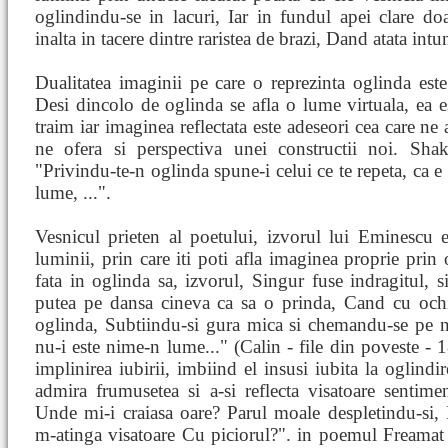
oglindindu-se in lacuri, Iar in fundul apei clare d
inalta in tacere dintre raristea de brazi, Dand atata intun
Dualitatea imaginii pe care o reprezinta oglinda este
Desi dincolo de oglinda se afla o lume virtuala, ea es
traim iar imaginea reflectata este adeseori cea care ne
ne ofera si perspectiva unei constructii noi. Sha
"Privindu-te-n oglinda spune-i celui ce te repeta, ca 
lume, ...".
Vesnicul prieten al poetului, izvorul lui Eminescu es
luminii, prin care iti poti afla imaginea proprie prin 
fata in oglinda sa, izvorul, Singur fuse indragitul, si
putea pe dansa cineva ca sa o prinda, Cand cu ochii
oglinda, Subtiindu-si gura mica si chemandu-se pe n
nu-i este nime-n lume..." (Calin - file din poveste - 1
implinirea iubirii, imbiind el insusi iubita la oglindi
admira frumusetea si a-si reflecta visatoare sentimen
Unde mi-i craiasa oare? Parul moale despletindu-si,
m-atinga visatoare Cu piciorul?". in poemul Freamat