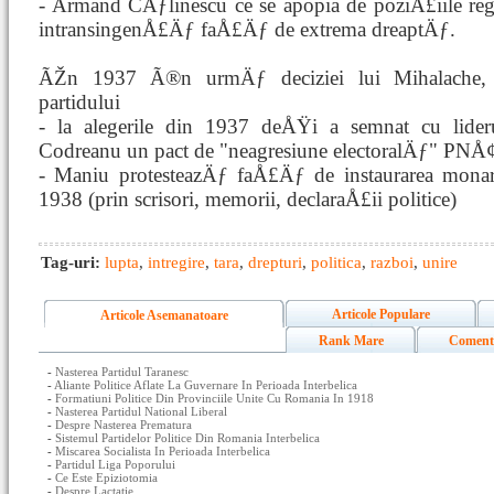
- Armand CÄƒlinescu ce se apopia de poziÅ£iile re
intransingenÅ£Äƒ faÅ£Äƒ de extrema dreaptÄƒ.
ÃŽn 1937 Ã®n urmÄƒ deciziei lui Mihalache, 
partidului
- la alegerile din 1937 deÅŸi a semnat cu lideru
Codreanu un pact de "neagresiune electoralÄƒ" PNÅ¢
- Maniu protesteazÄƒ faÅ£Äƒ de instaurarea monarh
1938 (prin scrisori, memorii, declaraÅ£ii politice)
Tag-uri:
lupta
,
intregire
,
tara
,
drepturi
,
politica
,
razboi
,
unire
Articole Populare
Articole Asemanatoare
Rank Mare
Coment
-
Nasterea Partidul Taranesc
-
Aliante Politice Aflate La Guvernare In Perioada Interbelica
-
Formatiuni Politice Din Provinciile Unite Cu Romania In 1918
-
Nasterea Partidul National Liberal
-
Despre Nasterea Prematura
-
Sistemul Partidelor Politice Din Romania Interbelica
-
Miscarea Socialista In Perioada Interbelica
-
Partidul Liga Poporului
-
Ce Este Epiziotomia
-
Despre Lactatie