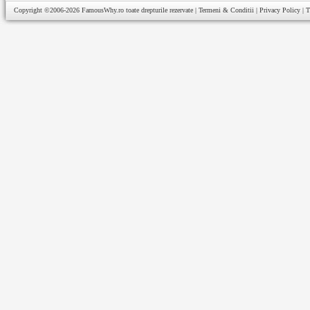
Copyright ©2006-2026
FamousWhy.ro
toate drepturile rezervate |
Termeni & Conditii
|
Privacy Policy
|
T