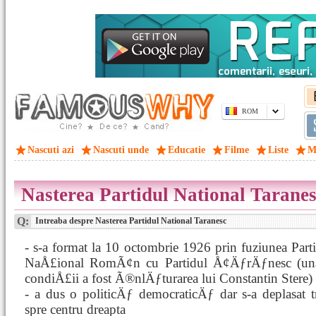
ROM
Nascuti azi
Nascuti unde
Educatie
Filme
Liste
M
Nasterea Partidul National Tarane
Q:
Intreaba despre Nasterea Partidul National Taranesc
- s-a format la 10 octombrie 1926 prin fuziunea Part
NaÅ£ional RomÃ¢n cu Partidul Å¢ÄƒrÄƒnesc (un
condiÅ£ii a fost Ã®nlÄƒturarea lui Constantin Stere)
- a dus o politicÄƒ democraticÄƒ dar s-a deplasat t
spre centru dreapta