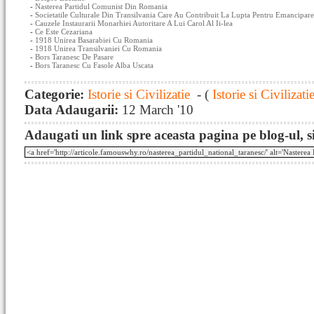
-
Nasterea Partidul Comunist Din Romania
-
Societatile Culturale Din Transilvania Care Au Contribuit La Lupta Pentru Emancipare
-
Cauzele Instaurarii Monarhiei Autoritare A Lui Carol Al Ii-lea
-
Ce Este Cezariana
-
1918 Unirea Basarabiei Cu Romania
-
1918 Unirea Transilvaniei Cu Romania
-
Bors Taranesc De Pasare
-
Bors Taranesc Cu Fasole Alba Uscata
Categorie:
Istorie si Civilizatie
- (
Istorie si Civilizati
Data Adaugarii:
12 March '10
Adaugati un link spre aceasta pagina pe blog-ul, si