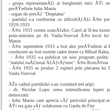
- grupa reprezentanÅ£i ai burgheziei mici ÅŸi mij
preÅŸedinte Iuliu Maniu
- organ de presÄƒ "Dreptatea"
- partidul s-a confruntat cu dificultÄƒÅ£i Ã®n per
1929-1933
- Ã®n 1933 contra uzanÅ£elor, Carol al II-lea num
prim-ministru pe Al. Vaida-Voevod Ã®n locul lui 
Maniu
- Ã®n septembrie 1933 a fost ales preÅŸedinte al
conducere au fost numite cadre tinere ca Mihail Rale
- Ã®n 1935 s-a publicat un nou program politi
"statului naÅ£ional Å£ÄƒrÄƒnesc" Ã®n RomÃ¢nia
- Ã®n 1935 se produc 2 rupturi prin plecarea lu
Vaida-Voevod.
ÃŽn cadrul partidului s-au constituit trei aripi:
- dr. Nicolae Lupu cerea intensificarea luptei 
democratic
- Iuliu Maniu care aprecia cÄƒ pericolul principal er
ÅŸi era gata sÄƒ colaboreze cu Garda de Fier