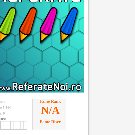
Fame Rank
stics:
N/A
ts: 5,844
s:
0
Riser
Fame Riser