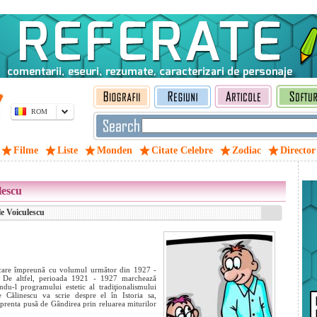
ROM
Filme
Liste
Monden
Citate Celebre
Zodiac
Director
lescu
e Voiculescu
 care împreună cu volumul următor din 1927 -
 De altfel, perioada 1921 - 1927 marchează
ndu-l programului estetic al tradiţionalismului
e Călinescu va scrie despre el în Istoria sa,
prenta pusă de Gândirea prin reluarea miturilor