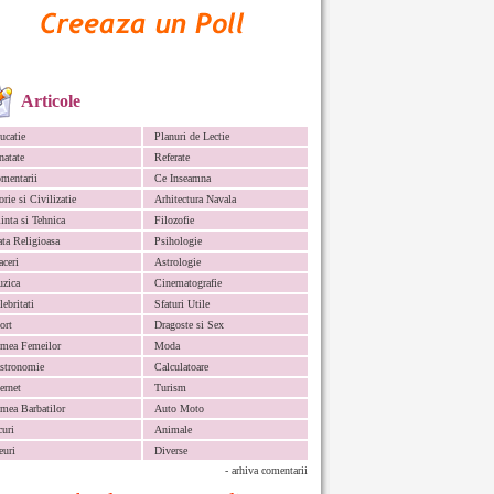
Articole
ucatie
Planuri de Lectie
natate
Referate
mentarii
Ce Inseamna
orie si Civilizatie
Arhitectura Navala
iinta si Tehnica
Filozofie
ata Religioasa
Psihologie
aceri
Astrologie
zica
Cinematografie
lebritati
Sfaturi Utile
ort
Dragoste si Sex
mea Femeilor
Moda
stronomie
Calculatoare
ternet
Turism
mea Barbatilor
Auto Moto
curi
Animale
euri
Diverse
- arhiva comentarii