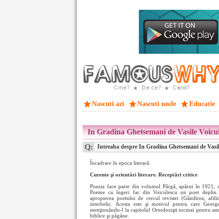
Nascuti azi
Nascuti unde
Educatie
In Gradina Ghetsemani de Vasile Voicu
Q:
Intreaba despre In Gradina Ghetsemani de Vasil
Încadrare în epoca literară.
Curente şi orientări literare. Receptări critice
Poezia face parte din volumul Pârgă, apărut în 1921,
Poeme cu îngeri fac din Voiculescu un poet deplin.
apropierea poetului de cercul revistei (Gândirea, afilii
interbelic. Acesta este şi motivul pentru care Georg
menţionându-l la capitolul Ortodoxişti tocmai pentru am
biblice şi păgâne.