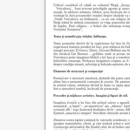
Criticul consideră că odată cu volumul Pârgă, „începe 
Voiculescu... Sunt evocate priveliştile agreste şi
munci
munţii, în tablouri solemne, biblice, prea încărcate de c
vorbeşte în Arta prozatorilor români despre căutările cu s
„Vasile Voiculescu ne întâmpină... ca un om religios 
fiinţă trăind în strânsă comuniune cu viaţa poporului ale
de înţeles. Poet religios... e hrănit din substanţa eva
Vechiului Testament".
Tema şi semnificaţia titlului. Influenţe.
Tema poemului derivă de la rugăciunea lui Isus în Grăd
rugăciunea înaintea arestării lui Isus, prin trădarea lui I
maeştri precum: El Greco, Diirer, Giovani Bellinni sau An
din ebraicul Gat Shemen - „grădina unde se presau măsl
Voiculescu preia imaginea biblică a lui Isus şi o transfo
îndoielilor omeneşti. Preluarea imagisticii creştine, ar f
despre condiţia umană, suferinţa şi îndoiala amintesc de at
Elemente de structură şi compoziţie
Poemul are o structură simetrică, alcătuită din patru catre
aflate într-o permanentă contopire în poezie. De asemen
în primul catren, misiunea divină în lupta cu ispita apare 
într-o atmosferă sumbră, încărcată de premoniţii.
Procedee şi mijloace artistice. Imagini şi figuri de stil.
Imaginea iconică a lui Isus din primul catren e aşezată
semantică: „a lupta" - „se-mpotrivea" sau „stârnea". Ispi
cromatic alb / roşu ilustrează dualitatea divin / uman. Alb
Epitetul „amarnica-i strigare" dezvăluie chinurile acestei lu
Zbaterea contra ispitei continuă în catrenele următoare, 
aparţine materialului, cărnii, şi este tradusă printr-o met
Construcţia adversativă din finalul celui de-al doilea ca