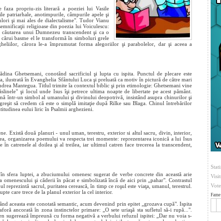
faza propriu-zis literară a poeziei lui Vasile
le patriarhale, anotimpurile, câmpurile apele şi
ulori şi mai ales de dialectalisme". Tudor Vianu
emnificaţii religioase din poezia lui Voiculescu:
în căutarea unui Dumnezeu transcendent şi ca o
 cărui basme el le transformă în simboluri grele
ngheliilor, cărora le-a împrumutat forma alegoriilor şi parabolelor, dar şi aceea a
ina Ghetsemani, conotând sacrificiul şi lupta cu ispita. Punctul de plecare este
uda, ilustrată în Evanghelia Sfântului Luca şi preluată ca motiv în pictură de către mari
drea Mantegua. Titlul trimite îa contextul biblic şi prin etimologie: Ghetsemani vine
inele" şi locul unde Isus îşi petrece ultima noapte de libertate pe acest pământ.
rmă într-un simbol al umanului şi divinului deopotrivă, insistând asupra chinurilor şi
i greşit să credem că este o simplă imitaţie după Rilke sau Blaga. Chinul întrebărilor
itudinea eului liric în Psalmii arghezieni.
ne. Există două planuri - unul uman, terestru, exterior si altul sacru, divin, interior,
ea, organizarea poemului va respecta trei momente: reprezentarea iconică a lui Isus
în catrenele al doilea şi al treilea, iar ultimul catren face trecerea la transcendent,
Stati
 în sfera luptei, a zbuciumului omenesc sugerat de verbe concrete din această arie
Visi
ta omenescului şi căderii în păcat e simbolizată încă de aici prin „pahar". Contrastul
Vote
ul reprezintă sacrul, puritatea cerească, în timp ce roşul este viaţa, umanul, terestrul.
pte care trece de la planul exterior la cel interior.
Fame 
când aceasta este conotată semantic, acum devenind prin epitet „grozava cupă". Ispita
aforă ancorată în zona instinctelor primare: „O sete uriaşă sta sufletul să-i rupă...".
tren sugerează împreună cu forma negativă a verbului refuzul ispitei: „Dar nu voia s-