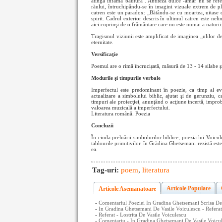
atingă infama băutură". Antiteza dulce -amar nu se refer
răului, întruchipându-se în imagini vizuale extrem de plas
catren este un paradox: „Bătându-se cu moartea, uitase de 
spirit. Cadrul exterior descris în ultimul catren este ne
aici cuprinşi de o frământare care nu este numai a naturii
Tragismul viziunii este amplificat de imaginea „ulilor de
eternitate.
Versificaţie
Poemul are o rimă încrucişată, măsură de 13 - 14 silabe ş
Modurile şi timpurile verbale
Imperfectul este predominant în poezie, ca timp al evo
actualizare a simbolului biblic, ajutat şi de gerunziu, 
timpuri ale proiecţiei, anunţând o acţiune incertă, improb
valoarea muzicală a imperfectului.
Literatura română. Poezia
Concluzii
În ciuda preluării simbolurilor biblice, poezia lui Voicul
tablourile primitivilor. în Grădina Ghetsemani rezistă este
ea.
Tag-uri:
poem
,
literatura
Articole Populare
Articole Asemanatoare
-
Comentariul Poeziei In Gradina Ghetsemani Scrisa De
-
In Gradina Ghetsemani De Vasile Voiculescu - Referat
-
Referat - Lostrita De Vasile Voiculescu
-
Comentariu - In Gradina Ghetsemani De Vasile Voicu