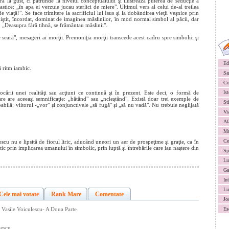
ă la gust, ci pătrunde la nivelul conceptualului şi ilustrează puterea de seducţie a
tice: „în apa ei verzuie jucau sterlici de miere". Ultimul vers al celui de-al treilea
viaţă!". Se face trimitere la sacrificiul lui Isus şi la dobândirea vieţii veşnice prin
liniştit, încordat, dominat de imaginea măslinilor, în mod normal simbol al păcii, dar
: „Deasupra fără tihnă, se frământau măslinii".
 seară", mesageri ai morţii. Premoniţia morţii transcede acest cadru spre simbolic şi
Ed
i ritm iambic.
Sa
Co
cării unei realităţi sau acţiuni ce continuă şi în prezent. Este deci, o formă de
Ist
care are aceeaşi semnificaţie: „bătând" sau „ncleştând". Există doar trei exemple de
St
abilă: viitorul -„vor" şi conjunctivele „să fugă" şi „să nu vadă". Nu trebuie neglijată
Vi
Af
Mu
Ce
escu nu e lipsită de fiorul liric, aducând uneori un aer de prospeţime şi graţie, ca în
tic prin implicarea umanului în simbolic, prin luptă şi întrebările care iau naştere din
Sp
Lu
Ga
In
Lu
Cele mai votate
Rank Mare
Comentate
Jo
 Vasile Voiculescu- A Doua Parte
Es
lescu