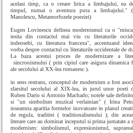
acelasi timp, ca o creare lirica a limbajului, ea d
timpul, numai o aventura pura a limbajului." 
Manolescu, Metamorfozele poeziei)
Eugen Lovinescu definea modernismul ca o "miscare
iesita din contactul mai viu cu literaturile occide
indeosebi, cu literatura franceza", accentuand idee
vorba despre contactul cu literaturile occidentale de 
La baza acestui proces de modernizare a litera
sincronismului ( prin
cipiul care asigura dinamica 
ale secolului al XX-lea romanesc ).
in sens restrans, conceptul de modernism a fost asociat
sfarsitul secolului al XIX-lea, in jurul unor poeti
Ruben Dario si Antonio Machado; notele sale definitorii
si "un simbolism muzical verlainian" ( Irina Pet
inseamna aparitia formelor inovatoare in planul creatie
de regula, traditiei ( traditionalismului ); din acea
literare care au dominat inceputul si prima jumatate a 
modernism: simbolismul, expresionismul, suprareal