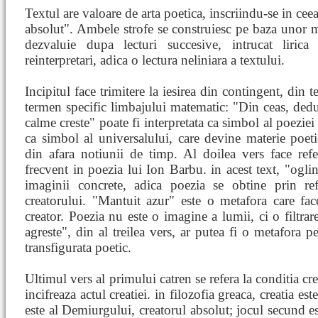
Textul are valoare de arta poetica, inscriindu-se in c
absolut". Ambele strofe se construiesc pe baza unor m
dezvaluie dupa lecturi succesive, intrucat liric
reinterpretari, adica o lectura neliniara a textului.
Incipitul face trimitere la iesirea din contingent, din 
termen specific limbajului matematic: "Din ceas, dedu
calme creste" poate fi interpretata ca simbol al poeziei (
ca simbol al universalului, care devine materie poet
din afara notiunii de timp. Al doilea vers face refer
frecvent in poezia lui Ion Barbu. in acest text, "ogl
imaginii concrete, adica poezia se obtine prin refle
creatorului. "Mantuit azur" este o metafora care face 
creator. Poezia nu este o imagine a lumii, ci o filtrare
agreste", din al treilea vers, ar putea fi o metafora p
transfigurata poetic.
Ultimul vers al primului catren se refera la conditia c
incifreaza actul creatiei. in filozofia greaca, creatia e
este al Demiurgului, creatorul absolut; jocul secund es