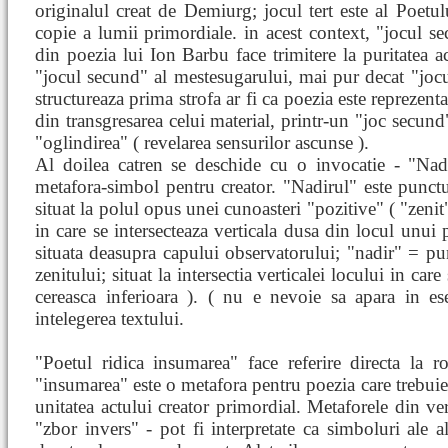
originalul creat de Demiurg; jocul tert este al Poetul
copie a lumii primordiale. in acest context, "jocul se
din poezia lui Ion Barbu face trimitere la puritatea ac
"jocul secund" al mestesugarului, mai pur decat "jocul
structureaza prima strofa ar fi ca poezia este reprezent
din transgresarea celui material, printr-un "joc secund
"oglindirea" ( revelarea sensurilor ascunse ).
Al doilea catren se deschide cu o invocatie - "Nadi
metafora-simbol pentru creator. "Nadirul" este punctu
situat la polul opus unei cunoasteri "pozitive" ( "zeni
in care se intersecteaza verticala dusa din locul unui 
situata deasupra capului observatorului; "nadir" = pu
zenitului; situat la intersectia verticalei locului in car
cereasca inferioara ). ( nu e nevoie sa apara in es
intelegerea textului.
"Poetul ridica insumarea" face referire directa la rol
"insumarea" este o metafora pentru poezia care trebuie 
unitatea actului creator primordial. Metaforele din vers
"zbor invers" - pot fi interpretate ca simboluri ale 