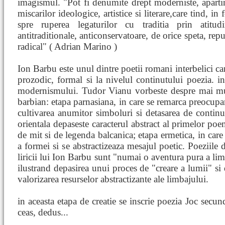
imagismul. "Pot fi denumite drept moderniste, aparti
miscarilor ideologice, artistice si literare,care tind, 
spre ruperea legaturilor cu traditia prin atitudi
antitraditionale, anticonservatoare, de orice speta, re
radical" ( Adrian Marino )
Ion Barbu este unul dintre poetii romani interbelici ca
prozodic, formal si la nivelul continutului poezia. i
modernismului. Tudor Vianu vorbeste despre mai mult
barbian: etapa parnasiana, in care se remarca preocupa
cultivarea anumitor simboluri si detasarea de continut 
orientala depaseste caracterul abstract al primelor po
de mit si de legenda balcanica; etapa ermetica, in care 
a formei si se abstractizeaza mesajul poetic. Poeziile d
liricii lui Ion Barbu sunt "numai o aventura pura a li
ilustrand depasirea unui proces de "creare a lumii" si d
valorizarea resurselor abstractizante ale limbajului.
in aceasta etapa de creatie se inscrie poezia Joc secund
ceas, dedus...