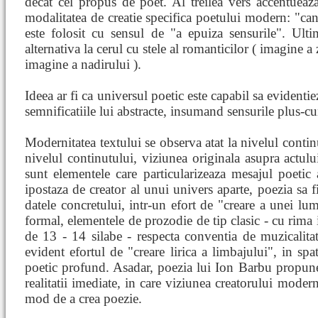
decat cel propus de poet. Al treilea vers accentueaza
modalitatea de creatie specifica poetului modern: "cant
este folosit cu sensul de "a epuiza sensurile". Ult
alternativa la cerul cu stele al romanticilor ( imagine 
imagine a nadirului ).
Ideea ar fi ca universul poetic este capabil sa evidenti
semnificatiile lui abstracte, insumand sensurile plus-cu
Modernitatea textului se observa atat la nivelul continu
nivelul continutului, viziunea originala asupra actului 
sunt elementele care particularizeaza mesajul poetic 
ipostaza de creator al unui univers aparte, poezia sa 
datele concretului, intr-un efort de "creare a unei lu
formal, elementele de prozodie de tip clasic - cu rima 
de 13 - 14 silabe - respecta conventia de muzicalitat
evident efortul de "creare lirica a limbajului", in sp
poetic profund. Asadar, poezia lui Ion Barbu propune
realitatii imediate, in care viziunea creatorului modern
mod de a crea poezie.