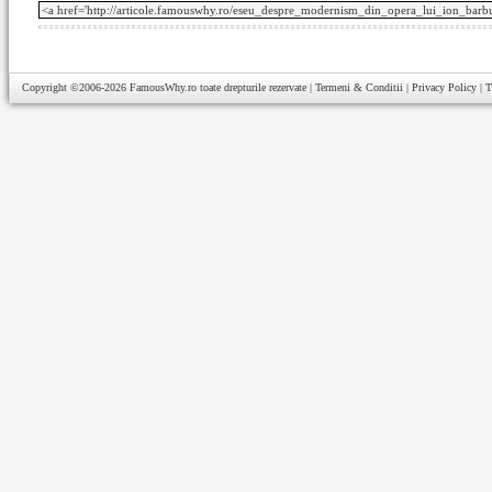
Copyright ©2006-2026
FamousWhy.ro
toate drepturile rezervate |
Termeni & Conditii
|
Privacy Policy
|
T