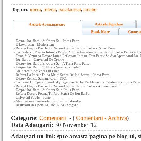
Tag-uri:
opera
,
referat
,
bacalaureat
,
creatie
Articole Populare
Articole Asemanatoare
Rank Mare
Coment
-
Despre Ion Barbu Si Opera Sa - Prima Parte
-
E Lovinescu - Modernism
-
Referat Despre Poezia Joc Secund Scrisa De Ion Barbu - Prima Parte
-
Comentariul Poeziei Ritmuri Pentru Nuntile Necesare Scrisa De Ion Barbu Partea A Iii
-
Tema Si Viziunea Despre Lume Reflectate Intr-un Text Poetic Studiat Apartinand Lui 
-
Ion Barbu - Universul De Creatie
-
Despre Ion Barbu Si Opera Sa - A Treia Parte Parte
-
Despre Ion Barbu Si Opera Sa-a Patra Parte
-
Adunarea Electiva A Lui Cuza
-
Referat La Poezia Dupa Melci Scrisa De Ion Barbu - Prima Parte
-
Despre Revista Samanatorul - 1901
-
Comentariul Operei Pseudo-kynegeticos Scrisa De Alexandru Odobescu - Prima Parte
-
Referat Despre Poezia Joc Secund Scrisa De Ion Barbu - A Treia Parte
-
Despre Ion Barbu Si Opera Sa-a Doua Parte
-
Referat Despre Poezia Timbru Scrisa De Ion Barbu
-
Universul Poetic - Teme
-
Manifestarea Postmodernismului In Filosofie
-
Realismul In Opera Lui Ion Luca Caragiale
Categorie:
Comentarii
- (
Comentarii - Archiva
)
Data Adaugarii:
30 November '12
Adaugati un link spre aceasta pagina pe blog-ul, si