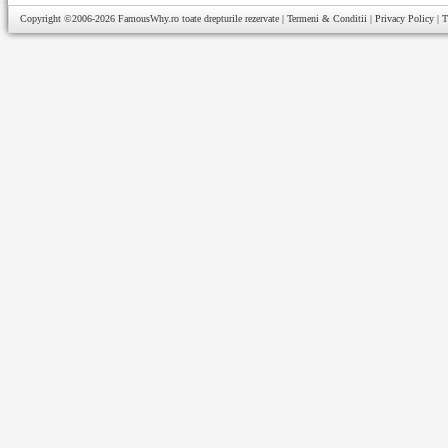
Copyright ©2006-2026
FamousWhy.ro
toate drepturile rezervate |
Termeni & Conditii
|
Privacy Policy
|
T