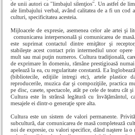
de unii autori ca "limbajul silenţios". Un astfel de lim
ale limbajului verbal, având calitatea de a fi un cod ar
culturi, specificitatea acesteia.
Mijloacele de expresie, asemenea celor ale artei şi lite
comunicarea interpersonală şi comunicarea
de masă
este suprimat contactul dintre emiţător şi recepto
stabileşte acest contact prin intermediul unor opere 
mult sau mai puţin numeros. Cultura tradiţională, car
de exprimare în domeniu, rămâne prestigioasă numai 
apelează la ea, cu regularitate constantă. Ea înglobează 
(bibliotecile, ediţiile intregi etc), artele plastice
reproducerile, muzica dar şi compoziţiile, practica muz
pe disc, casete, spectacole, atât pe cele de teatru cât ş
Cultura este în strânsă legătură cu învăţământul, c
mesajele ei dintr-o generaţie spre alta.
Cultura este un sistem de valori permanente. Privită
subcultură, dar comunicarea de masă completează cult
noi de expresie, cu valori specifice, dând naştere la o 