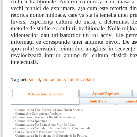
culturii tradiţionale. Analiza comunicării de masă a
vechi tehnici de exprimare, aşa cum este retorica din
retorica noilor mijloace, care va sta la temelia unei pr
Invers, experienţa culturii de masă, a determinat d
metode de studiere a culturii tradiţionale. Noile mijl
videotecilor dau utilizatorilor un rol activ. Ele perm
informaţii ce corespunde unei anumite nevoi. De as
apoi rolul scrisului, reintroduc imaginea în secvenţe
revalocizează într-un anume fel cultura clasică baz
intelectuală.
Tag-uri:
social
,
interactiune
,
individ
,
relatii
Articole Populare
Articole Asemanatoare
Rank Mare
Coment
-
Comunicarea Este Esentiala Convietuirii Sociale
-
Cerinte Ale Comunicarii Verbale
-
Comuniarea Determina Relatii Interumane
-
Comunicarea Ipotetica
-
Comunicarea Ne Poate Ajuta Mult In Viata
-
Comunicarea Verbala Si Nonverbala In Viata Sexuala
-
Cat De Necesara Este Comunicarea
-
Comunicarea In Societate In Educatie Si In Politica