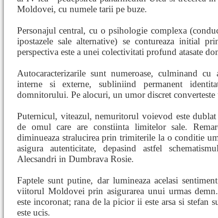
Moldovei, cu numele tarii pe buze.
Personajul central, cu o psihologie complexa (conduca
ipostazele sale alternative) se contureaza initial prin
perspectiva este a unei colectivitati profund atasate do
Autocaracterizarile sunt numeroase, culminand cu ac
interne si externe, subliniind permanent identit
domnitorului. Pe alocuri, un umor discret converteste 
Puternicul, viteazul, nemuritorul voievod este dubla
de omul care are constiinta limitelor sale. Rema
diminueaza stralucirea prin trimiterile la o conditie u
asigura autenticitate, depasind astfel schematism
Alecsandri in Dumbrava Rosie.
Faptele sunt putine, dar lumineaza acelasi sentiment 
viitorul Moldovei prin asigurarea unui urmas demn
este incoronat; rana de la picior ii este arsa si stefan
este ucis.