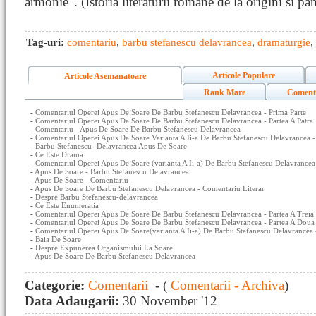
armonie". (Istoria literaturii romane de la origini si pa
Tag-uri:
comentariu
,
barbu stefanescu delavrancea
,
dramaturgie
,
Articole Populare
Articole Asemanatoare
Rank Mare
Coment
-
Comentariul Operei Apus De Soare De Barbu Stefanescu Delavrancea - Prima Parte
-
Comentariul Operei Apus De Soare De Barbu Stefanescu Delavrancea - Partea A Patra
-
Comentariu - Apus De Soare De Barbu Stefanescu Delavrancea
-
Comentariul Operei Apus De Soare Varianta A Ii-a De Barbu Stefanescu Delavrancea -
-
Barbu Stefanescu- Delavrancea Apus De Soare
-
Ce Este Drama
-
Comentariul Operei Apus De Soare (varianta A Ii-a) De Barbu Stefanescu Delavrancea
-
Apus De Soare - Barbu Stefanescu Delavrancea
-
Apus De Soare - Comentariu
-
Apus De Soare De Barbu Stefanescu Delavrancea - Comentariu Literar
-
Despre Barbu Stefanescu-delavrancea
-
Ce Este Enumeratia
-
Comentariul Operei Apus De Soare De Barbu Stefanescu Delavrancea - Partea A Treia
-
Comentariul Operei Apus De Soare De Barbu Stefanescu Delavrancea - Partea A Doua
-
Comentariul Operei Apus De Soare(varianta A Ii-a) De Barbu Stefanescu Delavrancea -
-
Baia De Soare
-
Despre Expunerea Organismului La Soare
-
Apus De Soare De Barbu Stefanescu Delavrancea
Categorie:
Comentarii
- (
Comentarii - Archiva
)
Data Adaugarii:
30 November '12