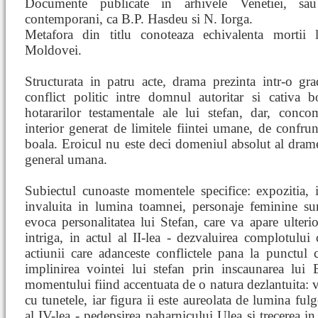
Documente publicate in arhivele Venetiei, sau d
contemporani, ca B.P. Hasdeu si N. Iorga.
Metafora din titlu conoteaza echivalenta mortii 
Moldovei.
Structurata in patru acte, drama prezinta intr-o gr
conflict politic intre domnul autoritar si cativa b
hotararilor testamentale ale lui stefan, dar, conco
interior generat de limitele fiintei umane, de confrunt
boala. Eroicul nu este deci domeniul absolut al drame
general umana.
Subiectul cunoaste momentele specifice: expozitia, i
invaluita in lumina toamnei, personaje feminine surp
evoca personalitatea lui Stefan, care va apare ulterior
intriga, in actul al II-lea - dezvaluirea complotului 
actiunii care adanceste conflictele pana la punctul c
implinirea vointei lui stefan prin inscaunarea lui
momentului fiind accentuata de o natura dezlantuita: 
cu tunetele, iar figura ii este aureolata de lumina ful
al IV-lea - pedepsirea paharnicului Ulea si trecerea 