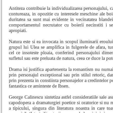
Antiteza contribuie la individualizarea personajului, c
contureaza, in opozitie cu interesele meschine ale boie
duritatea sa sunt mai evidente in vecinatatea blan
comportamentul necrutator cu boierii necinstiti i s
apropiati.
Natura este si ea invocata in scopul iluminarii eroului 
grupul lui Ulea se amplifica in fulgerele de afara, t
cel ce insoteste ploaia, conferind personajului dime
sufletul sau este preluata de natura, ceea ce duce la po
Drama isi justifica apartenenta la romantism nu numai p
prin personajul exceptional sau prin stilul retoric, da
prin prezenta in constiinta personajelor a credintelor 
fantastica ce aminteste de Ibsen.
George Calinescu sintetiza astfel consideratiile sale a
capodopera a dramaturgiei poetice si oratorice si nu 
a tipicului, singura din literatura noastra in care to