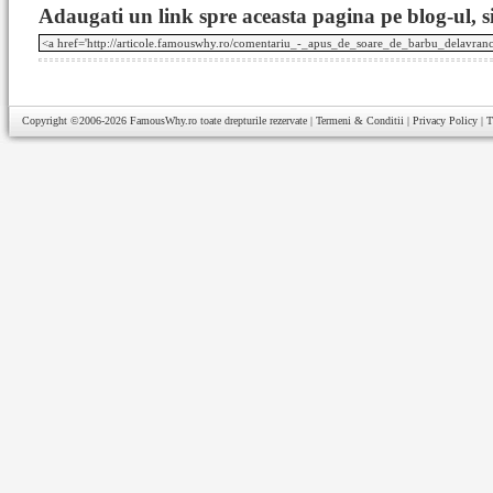
Adaugati un link spre aceasta pagina pe blog-ul, si
Copyright ©2006-2026
FamousWhy.ro
toate drepturile rezervate |
Termeni & Conditii
|
Privacy Policy
|
T