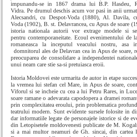
impunandu-se in 1867 drama lui B.P. Hasdeu, R
Vidra. Pe drumul deschis acum vor pasi in anii urmat
Alecsandri, cu Despot-Voda (1880), Al. Davila, c
Voda (1902), B. st. Delavrancea, cu Apus de soare (
istoria nationala autorii vor extrage modele si sem
pentru contemporaneitate. Ecoul evenimentului de la
romaneasca la inceputul veacului nostru, asa inc
domnitorul ales de Delavran
cea in Apus de soare, r
preocuparea de consolidare a independentei national
unui neam care stie sa-si pretuiasca eroii.
Istoria Moldovei este urmarita de autor in etape succesi
la vremea lui stefan cel Mare, in Apus de soare, cont
Viforul si se incheie cu cea a lui Petru Rares, in Luce
soare ramane o adevarata capodopera a dramei romant
prin complexitatea eroului, prin problematica profund 
teatrului modern. Sunt evidente sursele folosite in d
dar informatiile legate de personajele istorice si de e
din Letopisetele moldovenesti publicate de M. Kogal
si a mai multor neamuri de Gh. sincai, din cartea l