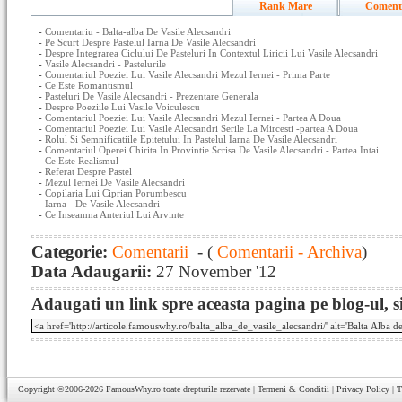
Rank Mare
Coment
-
Comentariu - Balta-alba De Vasile Alecsandri
-
Pe Scurt Despre Pastelul Iarna De Vasile Alecsandri
-
Despre Integrarea Ciclului De Pasteluri In Contextul Liricii Lui Vasile Alecsandri
-
Vasile Alecsandri - Pastelurile
-
Comentariul Poeziei Lui Vasile Alecsandri Mezul Iernei - Prima Parte
-
Ce Este Romantismul
-
Pasteluri De Vasile Alecsandri - Prezentare Generala
-
Despre Poeziile Lui Vasile Voiculescu
-
Comentariul Poeziei Lui Vasile Alecsandri Mezul Iernei - Partea A Doua
-
Comentariul Poeziei Lui Vasile Alecsandri Serile La Mircesti -partea A Doua
-
Rolul Si Semnificatiile Epitetului In Pastelul Iarna De Vasile Alecsandri
-
Comentariul Operei Chirita In Provintie Scrisa De Vasile Alecsandri - Partea Intai
-
Ce Este Realismul
-
Referat Despre Pastel
-
Mezul Iernei De Vasile Alecsandri
-
Copilaria Lui Ciprian Porumbescu
-
Iarna - De Vasile Alecsandri
-
Ce Inseamna Anteriul Lui Arvinte
Categorie:
Comentarii
- (
Comentarii - Archiva
)
Data Adaugarii:
27 November '12
Adaugati un link spre aceasta pagina pe blog-ul, si
Copyright ©2006-2026
FamousWhy.ro
toate drepturile rezervate |
Termeni & Conditii
|
Privacy Policy
|
T