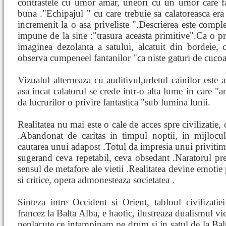
contrastele cu umor amar, uneori cu un umor care f
buna ."Echipajul " cu care trebuie sa calatoreasca era
incremenit la o asa priveliste ".Descrierea este complet
impune de la sine :"trasura aceasta primitive".Ca o pre
imaginea dezolanta a satului, alcatuit din bordeie, 
observa cumpeneel fantanilor "ca niste gaturi de cucoa
Vizualul alterneaza cu auditivul,urletul cainilor este 
asa incat calatorul se crede intr-o alta lume in care 
da lucrurilor o privire fantastica "sub lumina lunii.
Realitatea nu mai este o cale de acces spre civilizatie
.Abandonat de caritas in timpul noptii, in mijlocul
cautarea unui adapost .Totul da impresia unui privitim
sugerand ceva repetabil, ceva obsedant .Naratorul pre
sensul de metafore ale vietii .Realitatea devine emotie 
si critice, opera admonesteaza societatea .
Sinteza intre Occident si Orient, tabloul civiliza
francez la Balta Alba, e haotic, ilustreaza dualismul viet
neplacute ce intampinam pe drum si in satul de la Bal