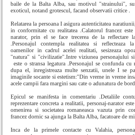
baile de la Balta Alba, sau motivul "strainului", s
exoticul, notand grotescul, facand observatii critice .
Relatarea la persoana I asigura autenticitatea naratiunii
in conformitate cu realitatea .Calatorul francez este
narator, prin el se face trecerea de la reflectare la
.Personajul contempla realitatea si reflecteaza la
oamenilor in cadrul acelei realitati, sesizeaza opoz
"natura" si "civilizatie".Intre viziunea personajului si
este o
stransa legatura .Personajul se confunda cu 
dupa el, inregistreaza multe senzatii, unele I se pa
imaginile socante si estetism:"Din vreme in vreme insa 
acele campii fara margini sau cate o adunatura de bord
Epicul se manifesta in comentariu .Detaliile cont
reprezentare concreta a realitatii, personaj-narator est
omenirea si societatea romaneasca vazuta prin con
francez dornic sa ajunga la Balta Alba, facatoare de min
Inca de la primele contacte cu Valahia, personaju