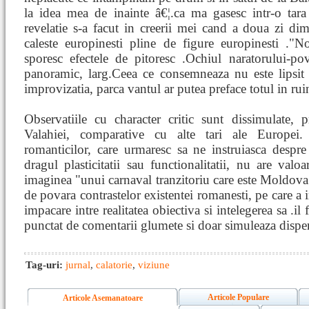
la idea mea de inainte â€¦.ca ma gasesc intr-o tara 
revelatie s-a facut in creerii mei cand a doua zi d
caleste europinesti pline de figure europinesti ."Nota
sporesc efectele de pitoresc .Ochiul naratorului-pov
panoramic, larg.Ceea ce consemneaza nu este lipsit 
improvizatia, parca vantul ar putea preface totul in rui
Observatiile cu character critic sunt dissimulate, 
Valahiei, comparative cu alte tari ale Europei.
romanticilor, care urmaresc sa ne instruiasca despr
dragul plasticitatii sau functionalitatii, nu are val
imaginea "unui carnaval tranzitoriu care este Moldova 
de povara contrastelor existentei romanesti, pe care a i
impacare intre realitatea obiectiva si intelegerea sa .il
punctat de comentarii glumete si doar simuleaza disper
Tag-uri:
jurnal
,
calatorie
,
viziune
Articole Populare
Articole Asemanatoare