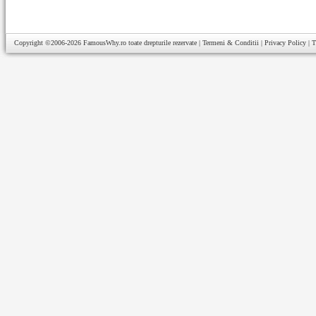
Copyright ©2006-2026
FamousWhy.ro
toate drepturile rezervate |
Termeni & Conditii
|
Privacy Policy
|
T