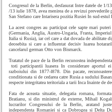
Congresul de la Berlin, desfasurat Intre datele de 1/13 
/13 iulie 1878, avea menirea de a revizui prevederile p
San Stefano care Intarisera pozitia Rusiei In sud-estul
La acest congres au participat cele sapte mari puter
(Germania, Anglia, Austro-Ungaria, Franta, Imperiu
Italia si Rusia), iar cel care a dat dovada de abilitate 
deosebita si care a influentat decisiv luarea hotarari
cancelarul german Otto von Bismarck.
Tratatul de pace de la Berlin recunostea independen
toti participantii luasera In considerare aportul 
razboiului din 1877-l878. Din pacate, recunoaster
conditionata si de cedarea catre Rusia a sudului Basara
respecte integritatea teritoriala a tarii Inca Inainte de d
Fata de aceasta situatie, delegatia romana, forma
Bratianu, si din ministrul de externe, Mihail Kogal
lucrarilor Congresului de la Berlin, aratand just
independenta Romaniei si ca Dobrogea si Delta Dun