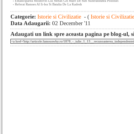
-
Emanciparea Moldovei Lui Stefan Cel Mare De Sub Suzeranitatea Poloniei
-
Referat Ramses Al Ii-lea Si Batalia De La Kadesh
Categorie:
Istorie si Civilizatie
- (
Istorie si Civilizati
Data Adaugarii:
02 December '11
Adaugati un link spre aceasta pagina pe blog-ul, si