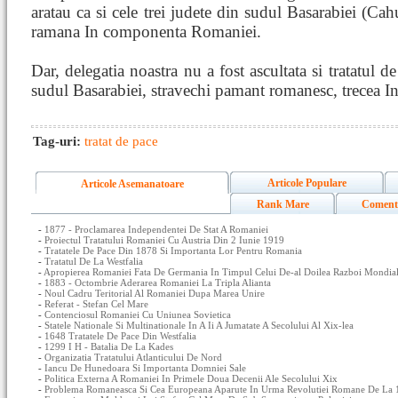
aratau ca si cele trei judete din sudul Basarabiei (Cah
ramana In componenta Romaniei.
Dar, delegatia noastra nu a fost ascultata si tratatul d
sudul Basarabiei, stravechi pamant romanesc, trecea In
Tag-uri:
tratat de pace
Articole Populare
Articole Asemanatoare
Rank Mare
Coment
-
1877 - Proclamarea Independentei De Stat A Romaniei
-
Proiectul Tratatului Romaniei Cu Austria Din 2 Iunie 1919
-
Tratatele De Pace Din 1878 Si Importanta Lor Pentru Romania
-
Tratatul De La Westfalia
-
Apropierea Romaniei Fata De Germania In Timpul Celui De-al Doilea Razboi Mondia
-
1883 - Octombrie Aderarea Romaniei La Tripla Alianta
-
Noul Cadru Teritorial Al Romaniei Dupa Marea Unire
-
Referat - Stefan Cel Mare
-
Contenciosul Romaniei Cu Uniunea Sovietica
-
Statele Nationale Si Multinationale In A Ii A Jumatate A Secolului Al Xix-lea
-
1648 Tratatele De Pace Din Westfalia
-
1299 I H - Batalia De La Kades
-
Organizatia Tratatului Atlanticului De Nord
-
Iancu De Hunedoara Si Importanta Domniei Sale
-
Politica Externa A Romaniei In Primele Doua Decenii Ale Secolului Xix
-
Problema Romaneasca Si Cea Europeana Aparute In Urma Revolutiei Romane De La