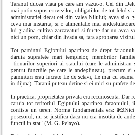
Taranul ducea viata pe care am vazut-o. Cel din Delt
mai putin supus corvezilor, obligatiilor de tot felul si 
administratiei decat cel din valea Nilului; avea si o 
ceva mai instarita, si o alimentatie mai andestulatoar
lui gradina cultiva zarzavaturi si fructe dar nu avea vo
nici un pom, chiar din livada sa, fara aprobarea vizirul
Tot pamintul Egiptului apartinea de drept faraonulu
daruia suprafete mari templelor, membrilor famili
tionarilor superiori ai statului
(care le administrau s
pentru functiile pe care le andeplineau), precum si o
paminturi erau lucrate fie de sclavi, fie mai cu seama d
in dijma). Taranii puteau detine si ei mici su prafete d
In practica, proprietatea privata era recunoscuta. Dar 
caruia tot teritoriul Egiptului apartinea faraonului, 
confiste un teren. Norma fundamentala era: â€žNici 
posesorul, nu se justifica daca nu era insotita de ande
functii in stat" (M. G. Pelayo).