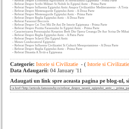
-
Referat Despre Economia Agricultura Si Horticultura Egipteana - Prima Parte
-
Referat Despre Scribi Militari Si Nobili In Egiptul Antic - Prima Parte
-
Referat Despre Influenta Egiptului Antic Asupra Civilizatiilor Mediteraneene - A Treia
-
Referat Despre Mestesugurile Egiptului Antic - A Doua Parte
-
Referat Despre Mestesugurile Egiptului Antic - Prima Parte
-
Referat Despre Reglia Egiptului Antic - A Doua Parte
-
Referat Faraonul Boccoris
-
Referat Despre Cei Trei Mii De Ani De Istorie Egipteana - Prima Parte
-
Referat Despre Pozitia Faraonului In Egiptul Antic - Prima Parte
-
Caracterizarea Personajului Kesarion Breb Din Opera Creanga De Aur Scrisa De Miha
-
Referat Despre Reglia Egiptului Antic - A Patra Parte
-
Referat Despre Sclavii Din Egiptul Antic
-
Menes Conducatorul Egiptului
-
Referat Despre Influenta Civilizatiei Si Culturii Mesopotamiene - A Doua Parte
-
Referat Despre Reglia Egiptului Antic - Prima Parte
-
Referat Dinastia A Xviii-a Egipteana
Categorie:
Istorie si Civilizatie
- (
Istorie si Civilizati
Data Adaugarii:
04 January '11
Adaugati un link spre aceasta pagina pe blog-ul, si