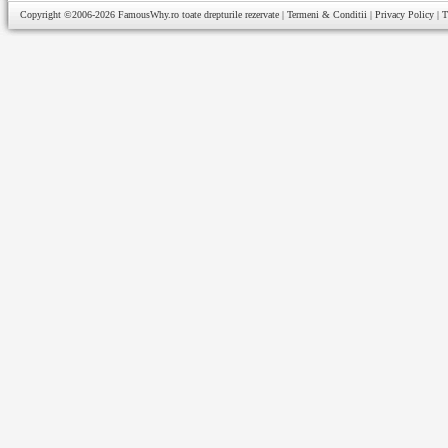
Copyright ©2006-2026
FamousWhy.ro
toate drepturile rezervate |
Termeni & Conditii
|
Privacy Policy
|
T