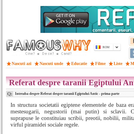
ROM
Nascuti azi
Nascuti unde
Educatie
Filme
Liste
M
Referat despre taranii Egiptului An
Q:
Intreaba despre Referat despre taranii Egiptului Antic - prima parte
In structura societatii egiptene elementele de baza era
mestesugarii, negustorii (mai putin) si sclavii. Ca
suprapuse le constituiau scribii, preotii, nobilii, milita
virful piramidei sociale regele.