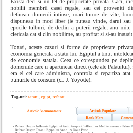
Exista deci si un fel de proprietate privata. Caci, i
nobilii membrii casei regale, sau cei proveniti din
detineau domenii intinse, mari turme de vite, bun
dispuneau in mod liber (le puteau vinde, darui sau l
epocile tulburi, de declin a puterii regale, anu mite g
clericala cat si clin nobilime, au profitat si si-au insus
Totusi, aceste cazuri si forme de proprietate priva
economia generala a statu lui. Egiptul a tinut intotdea
de economie statala. Ceea ce corespundea pe deplin re
domeniile care ii apartineau direct (cele ale Palatului), 
era el cel care administra, controla si repartiza atat
bunurile de consum (cf. J. Yoyotte).
Tag-uri:
tarani
,
egipt
,
referat
Articole Populare
Articole Asemanatoare
Rank Mare
Coment
-
Referat Despre Influenta Egiptului Antic Asupra Civilizatiilor Mediteraneene - Prima P
-
Referat Despre Taranii Egiptului Antic - A Doua Parte