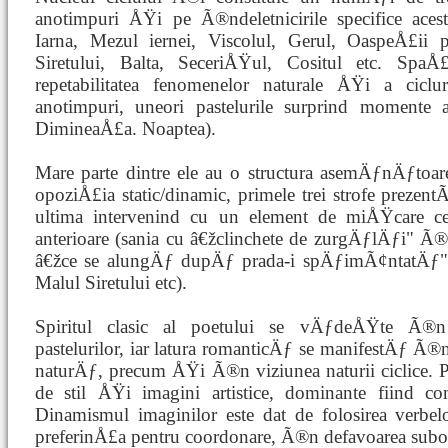
anotimpuri ÅŸi pe Ã®ndeletnicirile specifice ace
Iarna, Mezul iernei, Viscolul, Gerul, OaspeÅ£ii 
Siretului, Balta, SeceriÅŸul, Cositul etc. SpaÅ
repetabilitatea fenomenelor naturale ÅŸi a cicl
anotimpuri, uneori pastelurile surprind momente a
DimineaÅ£a. Noaptea).
Mare parte dintre ele au o structura asemÄƒnÄƒtoare
opoziÅ£ia static/dinamic, primele trei strofe prezen
ultima intervenind cu un element de miÅŸcare c
anterioare (sania cu â€žclinchete de zurgÄƒlÄƒi" Ã®
â€žce se alungÄƒ dupÄƒ prada-i spÄƒimÃ¢ntatÄƒ
Malul Siretului etc).
Spiritul clasic al poetului se vÄƒdeÅŸte Ã®
pastelurilor, iar latura romanticÄƒ se manifestÄƒ Ã®
naturÄƒ, precum ÅŸi Ã®n viziunea naturii ciclice. 
de stil ÅŸi imagini artistice, dominante fiind c
Dinamismul imaginilor este dat de folosirea verbel
preferinÅ£a pentru coordonare, Ã®n defavoarea subo