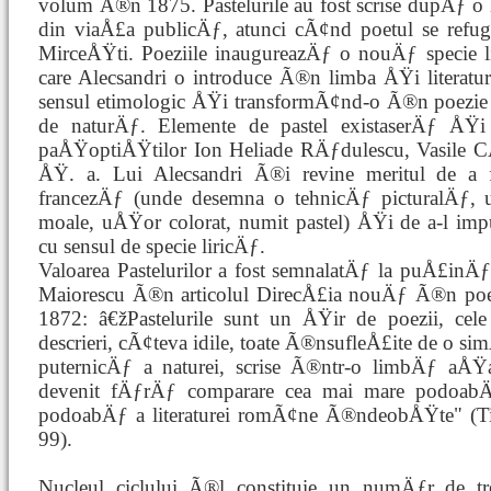
volum Ã®n 1875. Pastelurile au fost scrise dupÄƒ 
din viaÅ£a publicÄƒ, atunci cÃ¢nd poetul se refu
MirceÅŸti. Poeziile inaugureazÄƒ o nouÄƒ specie li
care Alecsandri o introduce Ã®n limba ÅŸi litera
sensul etimologic ÅŸi transformÃ¢nd-o Ã®n poezie 
de naturÄƒ. Elemente de pastel existaserÄƒ ÅŸi
paÅŸoptiÅŸtilor Ion Heliade RÄƒdulescu, Vasile C
ÅŸ. a. Lui Alecsandri Ã®i revine meritul de a f
francezÄƒ (unde desemna o tehnicÄƒ picturalÄƒ, u
moale, uÅŸor colorat, numit pastel) ÅŸi de a-l i
cu sensul de specie liricÄƒ.
Valoarea Pastelurilor a fost semnalatÄƒ la puÅ£inÄƒ
Maiorescu Ã®n articolul DirecÅ£ia nouÄƒ Ã®n po
1872: â€žPastelurile sunt un ÅŸir de poezii, cele
descrieri, cÃ¢teva idile, toate Ã®nsufleÅ£ite de o 
puternicÄƒ a naturei, scrise Ã®ntr-o limbÄƒ a
devenit fÄƒrÄƒ comparare cea mai mare podoabÄƒ
podoabÄƒ a literaturei romÃ¢ne Ã®ndeobÅŸte" (Titu
99).
Nucleul ciclului Ã®l constituie un numÄƒr de tre