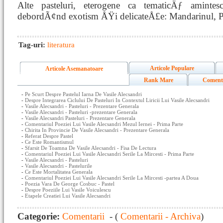
Alte pasteluri, eterogene ca tematicÄƒ amintes
debordÃ¢nd exotism ÅŸi delicateÅ£e: Mandarinul, Pa
Tag-uri:
literatura
Articole Populare
Articole Asemanatoare
Rank Mare
Coment
-
Pe Scurt Despre Pastelul Iarna De Vasile Alecsandri
-
Despre Integrarea Ciclului De Pasteluri In Contextul Liricii Lui Vasile Alecsandri
-
Vasile Alecsandri - Pasteluri - Prezentare Generala
-
Vasile Alecsandri - Pasteluri -prezentare Generala
-
Vasile Alecsandri Pasteluri - Prezentare Generala
-
Comentariul Poeziei Lui Vasile Alecsandri Mezul Iernei - Prima Parte
-
Chirita In Provincie De Vasile Alecsandri - Prezentare Generala
-
Referat Despre Pastel
-
Ce Este Romantismul
-
Sfarsit De Toamna De Vasile Alecsandri - Fisa De Lectura
-
Comentariul Poeziei Lui Vasile Alecsandri Serile La Mircesti - Prima Parte
-
Vasile Alecsandri - Pasteluri
-
Vasile Alecsandri - Pastelurile
-
Ce Este Mortalitatea Generala
-
Comentariul Poeziei Lui Vasile Alecsandri Serile La Mircesti -partea A Doua
-
Poezia Vara De George Cosbuc - Pastel
-
Despre Poeziile Lui Vasile Voiculescu
-
Etapele Creatiei Lui Vasile Alecsandri
Categorie:
Comentarii
- (
Comentarii - Archiva
)