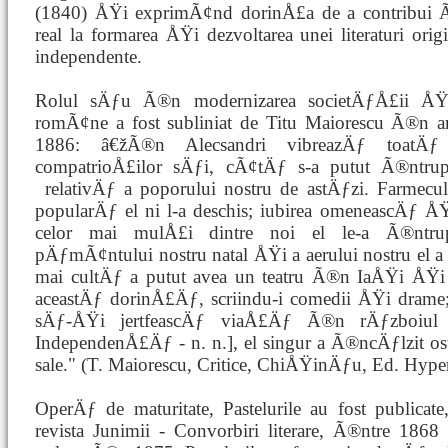
(1840) ÅŸi exprimÃ¢nd dorinÅ£a de a contribui
real la formarea ÅŸi dezvoltarea unei literaturi ori
independente.
Rolul sÄƒu Ã®n modernizarea societÄƒÅ£ii ÅŸi 
romÃ¢ne a fost subliniat de Titu Maiorescu Ã®n ar
1886: â€žÃ®n Alecsandri vibreazÄƒ toatÄƒ
compatrioÅ£ilor sÄƒi, cÃ¢tÄƒ s-a putut Ã®ntr
relativÄƒ a poporului nostru de
astÄƒzi. Farmec
popularÄƒ el ni l-a deschis; iubirea omeneascÄƒ ÅŸ
celor mai mulÅ£i dintre noi el le-a Ã®ntrup
pÄƒmÃ¢ntului nostru natal ÅŸi a aerului nostru el a d
mai cultÄƒ a putut avea un teatru Ã®n IaÅŸi ÅŸi 
aceastÄƒ dorinÅ£Äƒ, scriindu-i comedii ÅŸi drame
sÄƒ-ÅŸi jertfeascÄƒ viaÅ£Äƒ Ã®n rÄƒzboiul
IndependenÅ£Äƒ - n. n.], el singur a Ã®ncÄƒlzit os
sale." (T. Maiorescu, Critice, ChiÅŸinÄƒu, Ed. Hype
OperÄƒ de maturitate, Pastelurile au fost publica
revista Junimii - Convorbiri literare, Ã®ntre 186