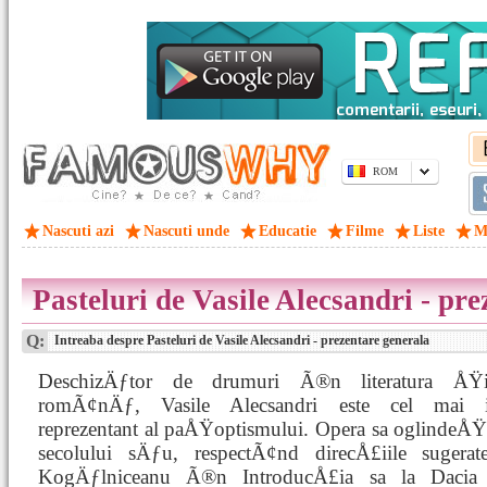
ROM
Nascuti azi
Nascuti unde
Educatie
Filme
Liste
M
Pasteluri de Vasile Alecsandri - pr
Q:
Intreaba despre Pasteluri de Vasile Alecsandri - prezentare generala
DeschizÄƒtor de drumuri Ã®n literatura ÅŸi
romÃ¢nÄƒ, Vasile Alecsandri este cel mai i
reprezentant al paÅŸoptismului. Opera sa oglindeÅŸt
secolului sÄƒu, respectÃ¢nd direcÅ£iile suger
KogÄƒlniceanu Ã®n IntroducÅ£ia sa la Dacia l