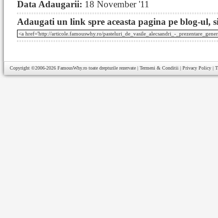
Data Adaugarii:
18 November '11
Adaugati un link spre aceasta pagina pe blog-ul, si
Copyright ©2006-2026
FamousWhy.ro
toate drepturile rezervate |
Termeni & Conditii
|
Privacy Policy
|
T