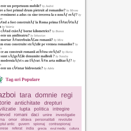
 este un perpetuum mobile?
by Andrei
re a fost primul drum pietruit al romanilor?
by Mircea
 eveniment a adus cu sine trecerea la o nouÄƒ erÄƒ?
by
an
¢nd a fost construitÄƒ la Roma prima fÃ¢ntÃ¢nÄƒ
z
by Valeria
 cÃ¢nd existÄƒ borne kilometrice?
by Bianca
 este un amfiteatru?
by Sebastian
 mortar Ã®ntrebuinÅ£au romanii?
by Mira
m erau construite strÄƒzile pe vremea romanilor?
by
iu
 ce au construit romanii atÃ¢tea strÄƒzi?
by Horia
 sunt sÄƒgeÅ£ile denumite malleoli ?
by Natalia
 modernizÄƒri s-au fÄƒcut Ã®n arta militarÄƒ?
by
n
 este un cÃ¢ntar hidrostatic?
by Adela
Tag-uri Populare
azboi
tara
domnie
regi
torie
antichitate
drepturi
vilizatie
lupta
politica
intregire
ievod
romani
daci
unire
investigatie
ima
omor
otrava
personalitati
revolutie
ptul antic
guvern
spionaj
contraspionaj
terese
referat
india
grecia
evul mediu
cultura