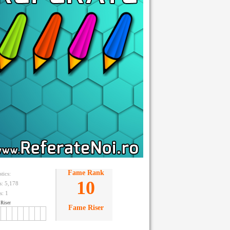
Fame Rank
stics:
10
ts: 5,178
s:
1
Riser
Fame Riser