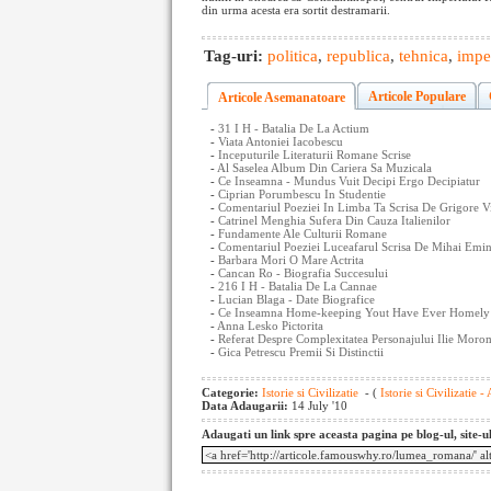
din urma acesta era sortit destramarii.
Tag-uri:
politica
,
republica
,
tehnica
,
impe
Articole Populare
Articole Asemanatoare
-
31 I H - Batalia De La Actium
-
Viata Antoniei Iacobescu
-
Inceputurile Literaturii Romane Scrise
-
Al Saselea Album Din Cariera Sa Muzicala
-
Ce Inseamna - Mundus Vuit Decipi Ergo Decipiatur
-
Ciprian Porumbescu In Studentie
-
Comentariul Poeziei In Limba Ta Scrisa De Grigore V
-
Catrinel Menghia Sufera Din Cauza Italienilor
-
Fundamente Ale Culturii Romane
-
Comentariul Poeziei Luceafarul Scrisa De Mihai Emin
-
Barbara Mori O Mare Actrita
-
Cancan Ro - Biografia Succesului
-
216 I H - Batalia De La Cannae
-
Lucian Blaga - Date Biografice
-
Ce Inseamna Home-keeping Yout Have Ever Homely
-
Anna Lesko Pictorita
-
Referat Despre Complexitatea Personajului Ilie Mo
-
Gica Petrescu Premii Si Distinctii
Categorie:
Istorie si Civilizatie
- (
Istorie si Civilizatie -
Data Adaugarii:
14 July '10
Adaugati un link spre aceasta pagina pe blog-ul, site-u