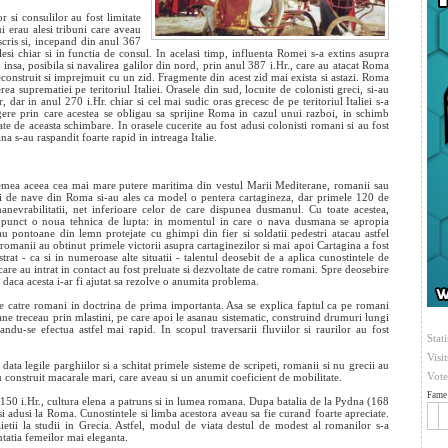
r si consulilor au fost limitate
i erau alesi tribuni care aveau
scris si, incepand din anul 367
lesi chiar si in functia de consul. In acelasi timp, influenta Romei s-a extins asupra
, insa, posibila si navalirea galilor din nord, prin anul 387 i.Hr., care au atacat Roma
reconstruit si imprejmuit cu un zid. Fragmente din acest zid mai exista si astazi. Roma
ea suprematiei pe teritoriul Italiei. Orasele din sud, locuite de colonisti greci, si-au
, dar in anul 270 i.Hr. chiar si cel mai sudic oras grecesc de pe teritoriul Italiei s-a
egere prin care acestea se obligau sa sprijine Roma in cazul unui razboi, in schimb
ate de aceasta schimbare. In orasele cucerite au fost adusi colonisti romani si au fost
a s-au raspandit foarte rapid in intreaga Italie.
vremea aceea cea mai mare putere maritima din vestul Marii Mediterane, romanii sau
orii de nave din Roma si-au ales ca model o pentera cartagineza, dar primele 120 de
nevrabilitatii, net inferioare celor de care dispunea dusmanul. Cu toate acestea,
la punct o noua tehnica de lupta: in momentul in care o nava dusmana se apropia
u pontoane din lemn protejate cu ghimpi din fier si soldatii pedestri atacau astfel
omanii au obtinut primele victorii asupra cartaginezilor si mai apoi Cartagina a fost
rat - ca si in numeroase alte situatii - talentul deosebit de a aplica cunostintele de
 care au intrat in contact au fost preluate si dezvoltate de catre romani. Spre deosebire
 daca acesta i-ar fi ajutat sa rezolve o anumita problema.
de catre romani in doctrina de prima importanta. Asa se explica faptul ca pe romani
ne treceau prin mlastini, pe care apoi le asanau sistematic, construind drumuri lungi
andu-se efectua astfel mai rapid. In scopul traversarii fluviilor si raurilor au fost
Stati
Visi
a legile parghiilor si a schitat primele sisteme de scripeti, romanii si nu grecii au
Vote
au construit macarale mari, care aveau si un anumit coeficient de mobilitate.
Fame 
150 i.Hr., cultura elena a patruns si in lumea romana. Dupa batalia de la Pydna (168
ci si adusi la Roma. Cunostintele si limba acestora aveau sa fie curand foarte apreciate.
ietii la studii in Grecia. Astfel, modul de viata destul de modest al romanilor s-a
tatia femeilor mai eleganta.