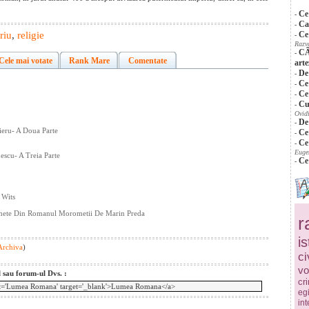
Ce
-
Ca
-
riu
,
religie
Ce
-
Razv
CÃ
-
Cele mai votate
Rank Mare
Comentate
arte
De
-
Ce
-
Ce
-
Cu
-
Ovid
De
-
ieru- A Doua Parte
Ce
-
Ce
-
Euge
escu- A Treia Parte
Ce
-
 Wits
romete Din Romanul Morometii De Marin Preda
r
is
 Archiva
)
ci
vo
l sau forum-ul Dvs. :
cr
egi
in