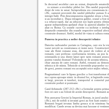
In decursul secolelor care au urmat, drepturile senatorilo
ca urmare a revoltelor plebei
lor. Din randul poporulu
drept de veto in senat. Jurisprudenta era consemnata in 
i.Hr., oamenii proveniti din randul plebeilor puteau fi a
intregii Italii. Prin descompunerea regatului etrusc a fost
si au incendiat-o. Dupa retragerea galilor, orasul a fost 
s-a refacut rapid, dar au izbucnit noi lupte pentru obtiner
aparat independenta apeland chiar la ajutorul aliatilor lor
aliat cu Roma. Cu orasele cucerite s-a incheiat o intel
drepturile cetatenilor din orasele respective nefiind afect
construite drumuri. Astfel, modul de viata si cultura roman
Punerea in practica a noilor descoperiri tehnice
Datorita razboaielor purtate cu Cartagina, care era la 
vazut nevoiti sa construiasca ei insisi nave. Construct
vase ale flotei romane erau, din punct de vedere al ma
romanii, care preferau confruntarea terestra, au pus 
orientandu-si una dintre laturi spre tarm romanii arunca
puntea vasului dusman! Folosindu-se de aceasta tehnica, r
chiar atacata de catre romani. Astfel, romanii au demonst
tehnica si de stiinta. Tehnicile si inventiile popoarelor cu
de greci, pentru romani era acceptabi orice mijloc tehnic,
Pragmatismul care le lipsea grecilor a fost transformat 
nu-i oprea aproape nimic in drumul lor, si legiunile roma
si largi, precum si tuneluri, transportul si comertul put
construite poduri si pontoane.
Cand Arhimede (287-212 i.Hr.) a formulat pentru prima dat
fost cei care s-au folosit de aceste descoperiri. Romanii 
Prin anexarea Greciei la Imperiul Roman, in jurul anului 
i.Hr.), mii de nobili si invatati greci au fost luati ostati
Romanii bogati invatau limba greaca si isi trimiteau ba
modificat. Casele aveau sa devina mai luxoase si vestimen