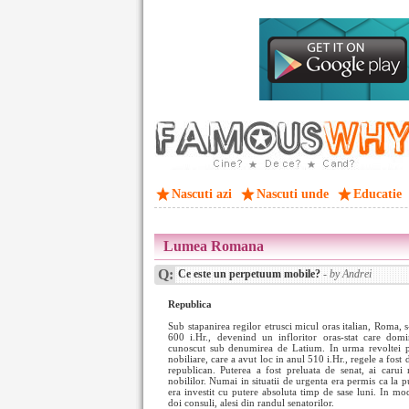
Nascuti azi
Nascuti unde
Educatie
Lumea Romana
Q:
Ce este un perpetuum mobile?
- by Andrei
Republica
Sub stapanirea regilor etrusci micul oras italian, Roma, 
600 i.Hr., devenind un infloritor oras-stat care domin
cunoscut sub denumirea de Latium. In urma revoltei pat
nobiliare, care a avut loc in anul 510 i.Hr., regele a fost 
republican. Puterea a fost preluata de senat, ai carui
nobililor. Numai in situatii de urgenta era permis ca la p
era investit cu putere absoluta timp de sase luni. In mo
doi consuli, alesi din randul senatorilor.