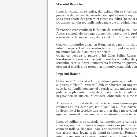
Sfarsitul Republicii
Imperiul Roman se extindea, dar existau din ce in ce mai
proveniti din teritoriile cucerite, somajul a crescut rapid i
se asigura foarte des panem et circenses, adica "paine si 
De asemenea, din regiunile indepartate ale imperiului erau 
Persoanele care candidau la functia de consul puteau cas
Aceasta metoda de distragere a atentiei maselor de la pro
o serie de razboaie civile si, dupa anul 100 i.Hr., au fost 
Cetatenii tinuturilor aliate cu Roma au dobandit, in sfars
intre in armata. Datorita acestui fapt, cu timpul a aparut 
un anume loc, de o anume proprietate.
Odata cu venirea la putere a lui Caius Iulius Caesar
transformare parea ca mai pot fi rezolvate multiplele 
senatului, care isi doreau intoarcerea la forma de guvern
precum si masele s-au pronuntat impotriva senatului, pe
Imperiul Roman
Octavian (63 i.Hr-14 d.Hr.) a detinut puterea in ultimii 
augustus = "sfant", "venerat". Sub conducerea lui imperiu
cucerite cu familii romane, el a reusit sa raspandeasca trad
politice pe plan intern, s-au dezvoltat comertul si cultura
in provincii situatia era infloritoare, obtinandu-se sume 
Augustus a profitat de faptul ca in imperiu domnea pace
caramida au fost demolate, iar in locul lor au fost inalta
In deceniile si in secolele care au urmat dupa moartea lu
opuneau armatelor romane, iar crestinismul, din ce in ce 
Imparati-militari s-au succedat cu repeziciune la carma i
si seceta, regiuni intinse ale imperiului si-au pierdut fe
acum cu inflatia. Imparatii care s-au succedat la conduce
cau aparut erau legate si de faptul ca Imperiul Roman 
numit in onoarea sa Constantinopol, centrul Imperiului Ro