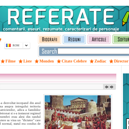
ROM
Filme
Liste
Monden
Citate Celebre
Zodiac
Director
s-a dezvoltat incepand din anul
a asupra intregului teritoriu
ricienilor, adica a familiilor
detronat si s-a instaurat regimul
 membri erau alesi din randul
utere sa vina un "dictator" care
d normal, statul era condus de