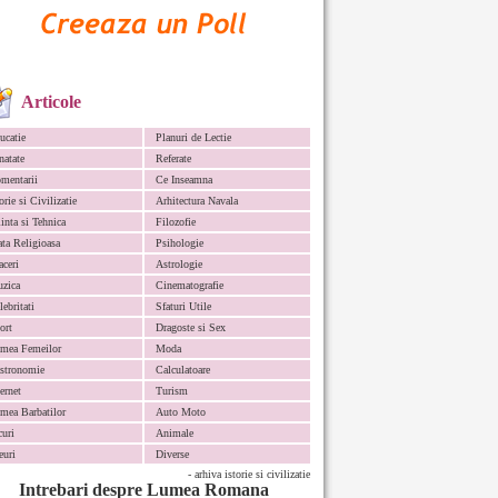
Articole
ucatie
Planuri de Lectie
natate
Referate
mentarii
Ce Inseamna
orie si Civilizatie
Arhitectura Navala
iinta si Tehnica
Filozofie
ata Religioasa
Psihologie
aceri
Astrologie
zica
Cinematografie
lebritati
Sfaturi Utile
ort
Dragoste si Sex
mea Femeilor
Moda
stronomie
Calculatoare
ternet
Turism
mea Barbatilor
Auto Moto
curi
Animale
euri
Diverse
- arhiva istorie si civilizatie
Intrebari despre Lumea Romana