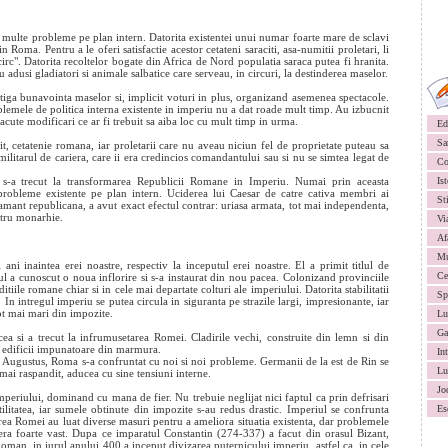
 multe probleme pe plan intern. Datorita existentei unui numar foarte mare de sclavi
n Roma. Pentru a le oferi satisfactie acestor cetateni saraciti, asa-numitii proletari, li
circ". Datorita recoltelor bogate din Africa de Nord populatia saraca putea fi hranita.
adusi gladiatori si animale salbatice care serveau, in circuri, la destinderea maselor.
tiga bunavointa maselor si, implicit voturi in plus, organizand asemenea spectacole.
blemele de politica interna existente in imperiu nu a dat roade mult timp. Au izbucnit
facute modificari ce ar fi trebuit sa aiba loc cu mult timp in urma.
Ed
Sa
it, cetatenie romana, iar proletarii care nu aveau niciun fel de proprietate puteau sa
militarul de cariera, care ii era credincios comandantului sau si nu se simtea legat de
Co
 s-a trecut la transformarea Republicii Romane in Imperiu. Numai prin aceasta
Ist
probleme existente pe plan intern. Uciderea lui Caesar de catre cativa membri ai
St
amant republicana, a avut exact efectul contrar: uriasa armata, tot mai independenta,
ntru monarhie.
Vi
Af
Mu
ani inaintea erei noastre, respectiv la inceputul erei noastre. El a primit titlul de
Ce
l a cunoscut o noua inflorire si s-a instaurat din nou pacea. Colonizand provinciile
itiile romane chiar si in cele mai departate colturi ale imperiului. Datorita stabilitatii
Sp
. In intregul imperiu se putea circula in siguranta pe strazile largi, impresionante, iar
tot mai mari din impozite.
Lu
Ga
a si a trecut la infrumusetarea Romei. Cladirile vechi, construite din lemn si din
te edificii impunatoare din marmura.
In
i Augustus, Roma s-a confruntat cu noi si noi probleme. Germanii de la est de Rin se
Lu
mai raspandit, aducea cu sine tensiuni interne.
Jo
mperiului, dominand cu mana de fier. Nu trebuie neglijat nici faptul ca prin defrisari
rtilitatea, iar sumele obtinute din impozite s-au redus drastic. Imperiul se confrunta
Es
rea Romei au luat diverse masuri pentru a ameliora situatia existenta, dar problemele
era foarte vast. Dupa ce imparatul Constantin (274-337) a facut din orasul Bizant,
man, in jurul anului 400 a inceput divizarea puternicului imperiu, astfel ca, in cele