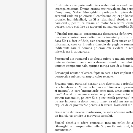
Confruntat cu experienta-limita a razboiului care redimen
intreaga existenta. Drama erotica este reevaluata din persp
Campulung, Stefan Gheorghidiu participa la luptele de 
accentul cade nu pe eroismul combatantilor, ci pe haosul 
propriei individualitati, ca Si a relativitatii absolut
naratorul -, pentru ca aveam un motiv Si o scuza: cauta
vedere, nici o stabilire de raporturi nu mai era posibila Si 
" Finalul romanului consemneaza despartirea definitiva
marcheaza instrainarea definitiva de trecutul propriu Si 
daca Ela i-a fost infidela, este dezamagit. Desi citeste un
informatia, ceea ce intretine dincolo de paginile roman
indiferenta care il domina pe erou este evident in ren
misterioasa Si atragatoare.
Personajul din romanul psihologic sufera o mutatie profun
puterea destinului antic sau a determinismului mediului S
unitatea compozitionala, sprijina intriga care Si-a diminu
Personajul-narator relateaza fapte in care a fost implicat 
perspectiva subiectiva asupra celor relatate.
Prezenta unui personaj-narator unic determina particula
care le relateaza. Numai in lumina conStiintei o dupa-am
zi imensa", in care "intamplarile astea mici, amanuntite p
mea". Avand in vedere acestea, se poate spune ca totul 
scrierii romanului, pe care Si-o pune insuSi personajul-na
nu are importanta decat pentru mine, ca nici nu are sens 
explice de ce povesteSte pentru a fi crezut. Naratorul di
Poate scrie din nevoia marturisirii, ca sa-Si uSureze sufle
un indiciu cu privire la motivatia scrisului.
Finalul deschis ii ofera cititorului inca un prilej de
Gheorghidiu transpar atitudinile Si parerile autorului, 
autenticitate.