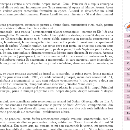
onceptia estetica a scriitorului despre roman. Camil Petrescu Si-a expus conceptia
nul dintre cele mai importante este Noua structura Si opera lui Marcel Proust. Acest
de vedere asupra romanului formulate in epoca. Autorul se dovedeSte un subtil
mecanismul genului romanesc. Pentru Camil Petrescu, literatura - Si mai ales romanul
aza preocuparea scriitorului pentru a obtine iluzia autenticitatii vietii reale, pentru
 in viata cotidiana, familiara cititorului.
porale - una trecuta ( a rememorarii relatiei personajului - narator cu Ela ) Si una
Gheorghidiu. Momentul in care Stefan Gheorghidiu scrie despre sine Si despre relatia
Ed
te ca Gheorghidiu incepe sa-Si noteze dubla experienta in perioada concentrarii la
Sa
e, la testament, la neintelegerile ulterioare cu Ela poate fi considerat ca apartinand
ani de razboi. Ultimele randuri par scrise ceva mai tarziu, in orice caz dupa un timp
Co
capitolele intai Si Sase ale primei parti, pe de o parte, Si cele Sapte ale partii a doua,
a, de ton, care indica o distanta temporala diferita intre diegeza Si povestire. Aceasta
Ist
r anticiparile ( prolepsele ), ca Si cum momentul in care naratorul noteaza un lucru,
St
 Schimbarea rapida Si neanuntata a momentului in care naratorul scrie intamplarile
e un jurnal tinut la zi. Aspectul de jurnal e inSelator, deoarece autorul amesteca, in
Vi
Af
le, se poate remarca aspectul de jurnal al romanului. in prima parte, forma narativa
Mu
 "in primavara anului 1916, ca sublocotenent proaspat, intaia data concentrat..." ),
Ce
chimbata a momentului in care sunt relatate evenimentele ); nici partea a doua nu
ple artificii romaneSti, "temporalitatea e indecisa" ( Nicolae Manolescu ).
Sp
 se deplaseaza de la exteriorul evenimentelor plasate in preajma Si in timpul Primului
incipal, prins in mirajul propriilor iluzii despre dragoste, despre casatorie Si despre
Lu
Ga
anului, este actualizata prin rememorarea relatiei lui Stefan Gheorghidiu cu Ela. A
In
prin consemnarea evenimentelor care se petrec pe front. Artificiul compozitional din
Lu
ritoare la un fapt divers din presa vremii ( un sot care Si-a ucis sotia infidela a fost
emele principale ale romanului - problematica iubirii.
Jo
ni, pe parcursul careia Stefan rememoreaza etapele evolutiei sentimentului care l-a
Es
unt prezentate dintr-o perspectiva unica, subiectiva: "Eram insurat de doi ani Si
ma inSeala. Din cauza asta, nu puteam sa-mi dau examenele la vreme. imi petreceam
me insolubile din interpretarea unui gest, din nuanta unei rochii, Si din informarea