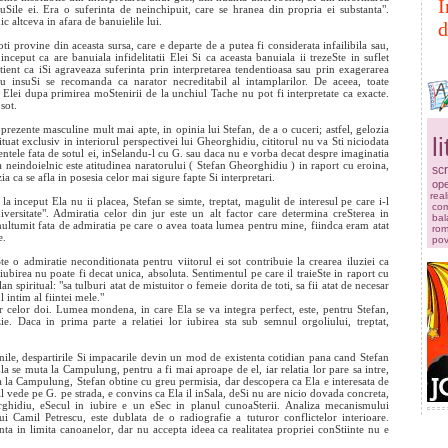
I
uSile ei. Era o suferinta de neinchipuit, care se hranea din propria ei substanta".
c altceva in afara de banuielile lui.
d
soti provine din aceasta sursa, care e departe de a putea fi considerata infailibila sau,
eput ca are banuiala infidelitatii Elei Si ca aceasta banuiala ii trezeSte in suflet
tient ca iSi agraveaza suferinta prin interpretarea tendentioasa sau prin exagerarea
u insuSi se recomanda ca narator necreditabil al intamplarilor. De aceea, toate
Elei dupa primirea moStenirii de la unchiul Tache nu pot fi interpretate ca exacte.
sot.
prezente masculine mult mai apte, in opinia lui Stefan, de a o cuceri; astfel, gelozia
l
Situat exclusiv in interiorul perspectivei lui Gheorghidiu, cititorul nu va Sti niciodata
entele fata de sotul ei, inSelandu-l cu G. sau daca nu e vorba decat despre imaginatia
 neindoielnic este atitudinea naratorului ( Stefan Gheorghidiu ) in raport cu eroina,
scr
ia ca se afla in posesia celor mai sigure fapte Si interpretari.
ope
real
a inceput Ela nu ii placea, Stefan se simte, treptat, magulit de interesul pe care i-l
com
versitate". Admiratia celor din jur este un alt factor care determina creSterea in
bal
u multumit fata de admiratia pe care o avea toata lumea pentru mine, fiindca eram atat
rom
e.
pov
te o admiratie neconditionata pentru viitorul ei sot contribuie la crearea iluziei ca
iubirea nu poate fi decat unica, absoluta. Sentimentul pe care il traieSte in raport cu
n spiritual: "sa tulburi atat de mistuitor o femeie dorita de toti, sa fii atat de necesar
 intim al fiintei mele."
r celor doi. Lumea mondena, in care Ela se va integra perfect, este, pentru Stefan,
zie. Daca in prima parte a relatiei lor iubirea sta sub semnul orgoliului, treptat,
siunile, despartirile Si impacarile devin un mod de existenta cotidian pana cand Stefan
la se muta la Campulung, pentru a fi mai aproape de el, iar relatia lor pare sa intre,
a la Campulung, Stefan obtine cu greu permisia, dar descopera ca Ela e interesata de
 il vede pe G. pe strada, e convins ca Ela il inSala, deSi nu are nicio dovada concreta,
rghidiu, eSecul in iubire e un eSec in planul cunoaSterii. Analiza mecanismului
lui Camil Petrescu, este dublata de o radiografie a tuturor conflictelor interioare.
nta in limita canoanelor, dar nu accepta ideea ca realitatea propriei conStiinte nu e