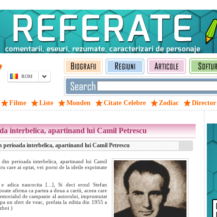
ROM
Filme
Liste
Monden
Citate Celebre
Zodiac
Director
a interbelica, apartinand lui Camil Petrescu
 perioada interbelica, apartinand lui Camil Petrescu
din perioada interbelica, apartinand lui Camil
ru care ai optat, vei porni de la ideile exprimate
 e adica nascocita [...], Si deci eroul Stefan
poate afirma ca partea a doua a cartii, aceea care
memorialul de campanie al autorului, imprumutat
a un sfert de veac, prefata la editia din 1955 a
zboi )