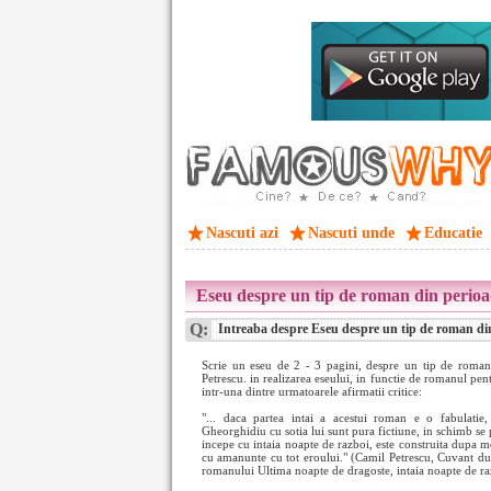
Nascuti azi
Nascuti unde
Educatie
Eseu despre un tip de roman din perioad
Q:
Intreaba despre Eseu despre un tip de roman din
Scrie un eseu de 2 - 3 pagini, despre un tip de roman 
Petrescu. in realizarea eseului, in functie de romanul pent
intr-una dintre urmatoarele afirmatii critice:
"... daca partea intai a acestui roman e o fabulatie,
Gheorghidiu cu sotia lui sunt pura fictiune, in schimb se 
incepe cu intaia noapte de razboi, este construita dupa 
cu amanunte cu tot eroului." (Camil Petrescu, Cuvant dup
romanului Ultima noapte de dragoste, intaia noapte de ra