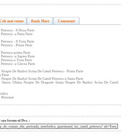
Cele mai votate
Rank Mare
Comentate
 Petrescu - A Doua Parte
Petrescu -a Patra Parte
Petrescu - A Treia Parte
 Petrescu - Prima Parte
 Petrescu-prima Parte
Petrescu -a Saptea Parte
Petrescu-a Treia Parte
 Petrescu -a Cincea Parte
 Noapte De Razboi Scrisa De Camil Petrescu - Prima Parte
a Parte
 Noapte De Razboi Scrisa De Camil Petrescu-a Sasea Parte
Din Opera Ultima Noapte De Dragoste Intaia Noapte De Razboi Scrisa De Camil
belica
- Rezumat
l sau forum-ul Dvs. :