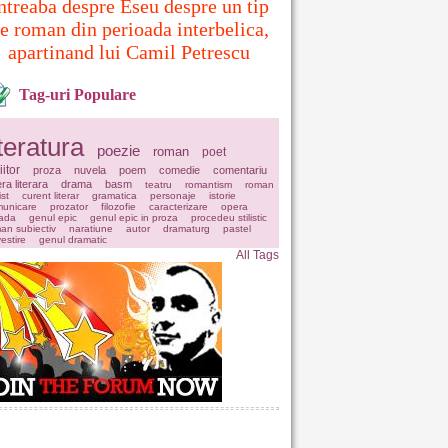
ntreaba despre Eseu despre un tip
e roman din perioada interbelica,
apartinand lui Camil Petrescu
Tag-uri Populare
iteratura
poezie
roman
poet
iitor
proza
nuvela
poem
comedie
comentariu
ra literara
drama
basm
teatru
romantism
roman
ist
curent literar
gramatica
personaje
istorie
unicare
prozator
filozofie
caracterizare
opera
ada
genul epic
genul epic in proza
procedeu stilistic
an subiectiv
naratiune
autor
dramaturg
pastel
estire
genul dramatic
All Tags