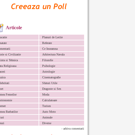
Articole
ucatie
Planuri de Lectie
natate
Referate
mentarii
Ce Inseamna
orie si Civilizatie
Arhitectura Navala
iinta si Tehnica
Filozofie
ata Religioasa
Psihologie
aceri
Astrologie
zica
Cinematografie
lebritati
Sfaturi Utile
ort
Dragoste si Sex
mea Femeilor
Moda
stronomie
Calculatoare
ternet
Turism
mea Barbatilor
Auto Moto
curi
Animale
euri
Diverse
- arhiva comentarii