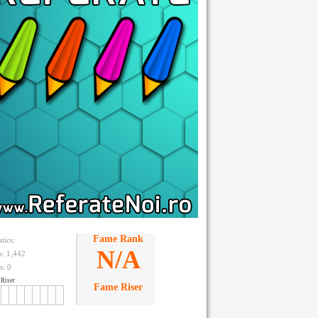
Fame Rank
stics:
N/A
ts: 1,442
s:
0
Riser
Fame Riser