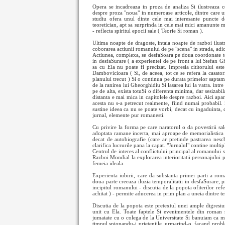
Opera se incadreaza in proza de analiza Si ilustreaza c
despre proza "noua" in numeroase articole, dintre care u
studiu ofera unul dinte cele mai interesante puncte 
teoretician, apt sa surprinda in cele mai mici amanunte 
- reflecta spiritul epocii sale ( Teorie Si roman ).
Ultima noapte de dragoste, intaia noapte de razboi ilustre
coborarea actiunii romanului de pe "scena" in strada, adica
Actiunea, complexa, se desfaSoara pe doua coordonate tem
in desfaSurare ( a experientei de pe front a lui Stefan 
sa cu Ela nu poate fi precizat. Impresia cititorului es
Dambovicioara ( Si, de aceea, tot ce se refera la casatori
planului trecut ) Si o continua pe durata primelor saptam
de la ranirea lui Gheorghidiu Si lasarea lui la vatra. intre 
pe de alta, exista totuSi o diferenta minima, dar sesizabil
distanta e mai mica in capitolele despre razboi. Aici apa
acesta nu s-a petrecut realmente, fiind numai probabil.
sustine ideea ca nu se poate vorbi, decat cu ingaduinta, d
jurnal, elemente pur romanesti.
Cu privire la forma pe care naratorul o da povestirii sa
adoptata ramane incerta, mai aproape de memorialistica (
decat de autobiografie (care ar pretinde pastrarea nes
clarifica lucrurile pana la capat. "Jurnalul" contine multi
Centrul de interes al conflictului principal al romanului
Razboi Mondial la explorarea interioritatii personajului pr
femeia ideala.
Experienta iubirii, care da substanta primei parti a rom
doua parte creeaza iluzia temporalitatii in desfaSurare, 
incipitul romanului - discutia de la popota ofiterilor refe
achitat ) - permite aducerea in prim plan a uneia dintre t
Discutia de la popota este pretextul unei ample digresiu
unit cu Ela. Toate faptele Si evenimentele din roman s
jumatate cu o colega de la Universitate Si banuiam ca 
timpul spionandu-i prieteniile, urmarind-o, facand proble