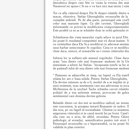
laturalnica despre cine Stie ce vizita la vreuna din mat
Naratorul nu spune ( Si nu o va face nici mai tarziu ) nimi
Tot ce afla cititorul despre Ela Si despre relatiile dintre 
macar, obiectiva. Stefan Gheorghidiu recunoaSte de la inc
cumplite indoieli. Pe de alta parte, personajul este conS
celor mai marunte fapte. Cu alte cuvinte, Gheorghidi
informatiile cu privire la modificarea comportamentului 
Este posibil ca ea sa se schimbe doar in ochii gelosului ei 
Schimbarea din viata tanarului cuplu aduce in jurul Elei 
lui poate fi rezultatul competitiei mai vii decat inainte. 
cu certitudine daca Ela Si-a modificat cu adevarat sentim
unui barbat neincrezator Si orgolios. Ceea ce se modifica
chiar daca, uneori, el urmareSte sa-i creeze cititorului iluz
Iubirea lor ia naStere sub semnul orgoliului. Chiar daca l
arata "una dintre cele mai frumoase studente de la Uni
intensitate a iubirii lui Stefan: "incepusem totuSi sa fi
de patimaS iubit de una dintre cele mai frumoase student
" Pasiunea se adanceSte in timp, iar faptul ca Ela traieS
relatia lor are o baza solida. Pentru Stefan Gheorghidiu, 
Ela devine ratiunea sa de a fi, modul de a se implini in pla
unei existente, erau sentimente care ma adevereau in jocul
MoStenirea de la unchiul Tache schimba cercul relatiilo
prilejul de a trai suferinte intense, provocate de gelo
sentimentul care domina devine gelozia.
Relatiile dintre cei doi soti se modifica radical, iar ten
este concentrat, in preajma intrarii Romaniei in razboi. E
din nou, pe un fagaS al normalitatii. Chemat cu insistent
asigurarea viitorului ei in cazul mortii lui pe front. Cand
aSa cum nu a avut, de altfel, niciodata. Pentru Gheo
psihologic al erosului, semnificativa pentru toti eroii 
Personajul recunoaSte ca e hipersensibil, ca nu poate fii
valabila in plan exterior.