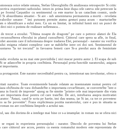
sioneaza orice relatie umana, Stefan Gheorghidiu iSi analizeaza retrospectiv Si critic
ectiva experientei razboiului. intors in prima linie dupa cele cateva zile petrecute la
pe frontul Carpatilor cu sentimentul ca este martor la un cataclism cosmic, unde
Si absurditatea situatiei - Si are - sub amenintarea permanenta a mortii - revelatia
e a valorilor umane: " imi putusem permite atatea gesturi pana acum - marturiseSte
m o identificare a eului meu. Cu un eu limitat, in infinitul lumii nici un punct de
deci nici o putinta de realizare sufleteasca...
 de trecut a eroului. "Ultima noapte de dragoste" pe care o petrece alaturi de Ela
recunoaSterea eSecului in planul cunoaSterii. Cititorul care spera sa afle, in final,
 bilet anonim care il informeaza despre tradarea Elei, personajul - narator nu verifica
ului enigma relatiei complexe care se stabileSte intre cei doi soti. Sentimentul de
untarea "la tot trecutul" in favoarea femeii care Si-a pierdut aura de feminitate
da: evolutia sa nu mai este previzibila ( nici macar pentru autor ). El scapa de sub
i se adanceSte in propria conStiinta. Personajul preia functiile naratorului, asigura
at importanta.
ca protagonist. Este narator necreditabil pentru ca, intentionat sau involuntar, ofera o
ritati narative. Toate evenimentele banale relatate au insemnatate numai pentru cel
iaza obiSnuita de vara dobandeSte o importanta covarSitoare, se converteSte "intr-o
ana in fractii de impresie" ajung sa fie simtite "printre cele mai importante din viata
are importanta doar pentru cel care traieSte. De aici, intrebarea asupra motivatiei
rator: "Astazi, cand le scriu pe hartie, imi dau seama, iar Si iar, ca tot ce povestesc
sa fie povestite". Fraza expliciteaza pozitia naratorului, care e pus in situatia sa
n roman nu are conStiinta limpede a actului sau.
tul, sau din dorinta de a intelege mai bine ce s-a intamplat. in roman nu se ofera nici
 a se regasi in experienta personajului - narator. Dincolo de povestea lui Stefan
la care cititorul are acces, pentru ca esenta romanului modern este reprezentata de