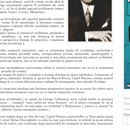
oua mari planuri, unul de roman social, altul de
rga nenumarate aspecte Si probleme ale vietii
ort ), cel de-al doilea atacand problemele intime,
astian, Eseuri. Cronici. Memorial )
e diversificata sub raportul planurilor narative
e forme Si de manifestari in literatura romana.
anesc a adoptat diferite modalitati estetice, de
c, alegoric.
rba" lumea in interiorul conStiintei, anulandu-i
i metafizice; nu mai este demiurg in lumea
o perspectiva limitata Si subiectiva, completata
evine teoretician ).
ieSte naratorul omniscient, ceea ce potenteaza drama de conStiinta, conferindu-i
izeaza analiza (jurnalul intim, corespondenta privata, memoriile, autobiografia );
e (cronologia este inlocuita cu acronia ); sunt alese evenimente din planul conStiintei,
nificatii majore, fara sa fie refuzate insertiile in planul social.
care investigheaza interioritatea aflata in centrul interesului; are acces la intimitatea
 jurnalul de creatie).
 noapte de razboi a constituit o noutate absoluta in epoca interbelica. Cunoscator al
in epoca, admirator declarat al operei lui Marcel Proust, Camil Petrescu creeaza primul
aga in ce consta diferenta intre realitate Si autosugestie, intre absolut Si relativ.
i consecinta imediata este limitarea perspectivei narative la un punct de vedere strict
, marcheaza inceputul unei noi ere in istoria romanului romanesc.
Stati
tura accidentala ( in opinia lui George Calinescu), acest volum inedit ca structura
sicius - , romanul "unui razboi pe doua fronturi": cel al iubirii conjugale Si cel al
Visi
 neintrerupt marS, tot mai adanc in conStiinta" ( Perpessicius ), pentru ca autorul "se
Vote
M. Albérès, Istoria romanului modern )
Fame 
uvant inainte dupa un sfert de veac, Camil Petrescu marturiseSte ca "daca partea intaia
eci eroul Stefan Gheorghidiu cu sotia lui sunt pura fictiune, in schimb se poate afirma
apte de razboi, este construita dupa memorialul de companie al autorului, imprumutat