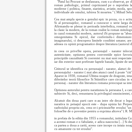
"Patul lui Procust se desfasoara, cum s-a observat, pe
d
roman psihologic, primul cuprinzand pe o suprafata la
moderne ( politica, finante, ziaristica, aviatie, moda, sp
individuale ale omului, iubirea Si moartea." ( Mihail Seb
Cea mai ampla specie a genului epic in proza, cu o actiun
Si al personajelor, romanul a cunoscut o serie larga d
Afirmandu-se plenar in perioada interbelica, romanul rom
la clasic la modern, de la roman realist la roman mitologi
in cazul romanului modern, autorul iSi propune sa "absoa
omogenitatea Si epicul, dar conferindu-i dimensiun
imaginarului, ci descopera limitele conditiei umane; are 
adesea cu opinii programatice despre literatura (autorul d
in ceea ce priveSte opera, personajul - narator inlocu
autenticitate; optiunea pentru conventiile epice favor
principiile cauzalitatii Si coerentei nu mai sunt respectat
iar din exterior sunt preferate faptele banale, lipsite de sem
Cititorul se identifica cu personajul - narator, alaturi de 
personajului - narator ( mai ales atunci cand ii poate "citi"
Aparut in 1930, romanul Ultima noapte de dragoste, intaia
diferitelor teorii filosofice Si Stiintifice care circulau 
personaj - narator din literatura romana preocupat sa intele
Optiunea autorului pentru naratiunea la persoana I, a care
subiectiv Si, deci, renuntarea la privilegiul omniscientei
Alcatuit din doua parti care n-au intre ele decat o lega
narativa in peisajul epocii este - dupa opinia lui Perpes
razboiului propriu-zis, ceea ce-i pricinuieSte eroului "un
foloseSte de o povestire pentru a exprima altceva" ( R. 
in prefata de la editia din 1955 a romanului, intitulata C
a acestui roman e o fabulatie, e adica nascocita [...] Si d
ca partea a doua a cartii, aceea care incepe cu intaia no
cu amanunte cu tot eroului".