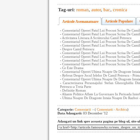
Tag-uri:
roman
,
autor
,
bac
,
cronica
Articole Populare
Articole Asemanatoare
-
Comentariul Operei Patul Lui Procust Scrisa De Camil
-
Comentariul Operei Patul Lui Procust Scrisa De Camil 
-
Activitatea Literara A Scriitorului Camil Petrescu
-
Comentariul Operei Patul Lui Procust Scrisa De Camil 
-
Comentariul Operei Patul Lui Procust Scrisa De Camil
-
Despre Camil Petrescu
-
Comentariul Operei Patul Lui Procust Scrisa De Camil
-
Comentariul Operei Patul Lui Procust Scrisa De Camil 
-
Comentariul Operei Patul Lui Procust Scrisa De Camil 
-
Comentariul Operei Patul Lui Procust Scrisa De Camil
-
Ce Este Drama
-
Comentariul Operei Ultima Noapte De Dragoste Intaia
-
Referat Despre Jocul Ielelor De Camil Petrescu - Prim
-
Comentariul Operei Ultima Noapte De Dragoste Intaia
-
Caracterizarea Personajului Stefan Gheorghidiu 
Petrescu-a Treia Parte
-
Definitie Roman
-
Aliante Politice Aflate La Guvernare In Perioada Inter
-
Ultima Noapte De Dragoste Intaia Noapte De Razboi 
Categorie:
Comentarii
- (
Comentarii - Archiva
)
Data Adaugarii:
03 December '12
Adaugati un link spre aceasta pagina pe blog-ul, site-u