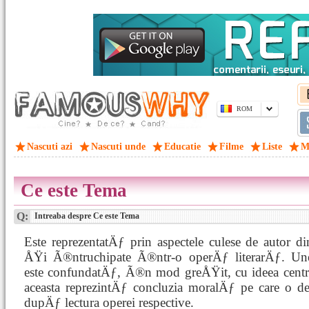
ROM
Nascuti azi
Nascuti unde
Educatie
Filme
Liste
M
Ce este Tema
Q:
Intreaba despre Ce este Tema
Este reprezentatÄƒ prin aspectele culese de autor din
ÅŸi Ã®ntruchipate Ã®ntr-o operÄƒ literarÄƒ. Un
este confundatÄƒ, Ã®n mod greÅŸit, cu ideea centr
aceasta reprezintÄƒ concluzia moralÄƒ pe care o d
dupÄƒ lectura operei respective.