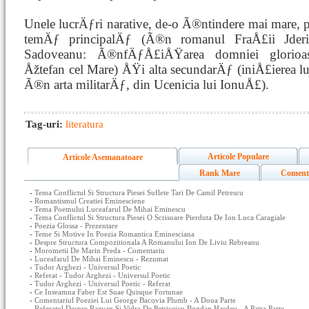
Unele lucrÄƒri narative, de-o Ã®ntindere mai mare, 
temÄƒ principalÄƒ (Ã®n romanul FraÅ£ii Jder
Sadoveanu: Ã®nfÄƒÅ£iÅŸarea domniei glorioa
Åžtefan cel Mare) ÅŸi alta secundarÄƒ (iniÅ£ierea l
Ã®n arta militarÄƒ, din Ucenicia lui IonuÅ£).
Tag-uri:
literatura
Articole Populare
Articole Asemanatoare
Rank Mare
Coment
-
Tema Conflictul Si Structura Piesei Suflete Tari De Camil Petrescu
-
Romantismul Creatiei Eminesciene
-
Tema Poemului Luceafarul De Mihai Eminescu
-
Tema Conflictul Si Structura Piesei O Scrisoare Pierduta De Ion Luca Caragiale
-
Poezia Glossa - Prezentare
-
Teme Si Motive In Poezia Romantica Eminesciana
-
Despre Structura Compozitionala A Romanului Ion De Liviu Rebreanu
-
Morometii De Marin Preda - Comentariu
-
Luceafarul De Mihai Eminescu - Rezumat
-
Tudor Arghezi - Universul Poetic
-
Referat - Tudor Arghezi - Universul Poetic
-
Tudor Arghezi - Universul Poetic - Referat
-
Ce Inseamna Faber Est Suae Quisque Fortunae
-
Comentariul Poeziei Lui George Bacovia Plumb - A Doua Parte
-
Referatul Despre Razvan Si Vidra De Petriceicu Bogdan Hasdeu - A Patra Parte