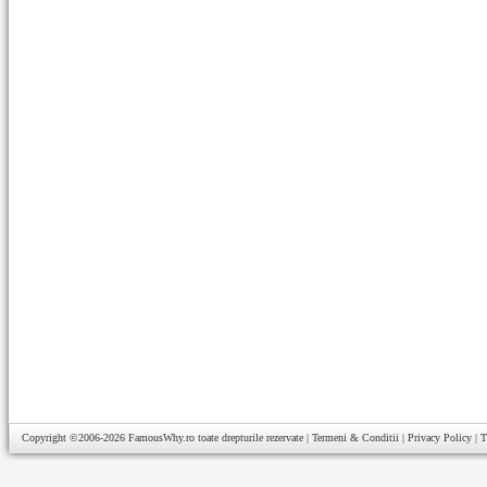
Copyright ©2006-2026
FamousWhy.ro
toate drepturile rezervate |
Termeni & Conditii
|
Privacy Policy
|
T