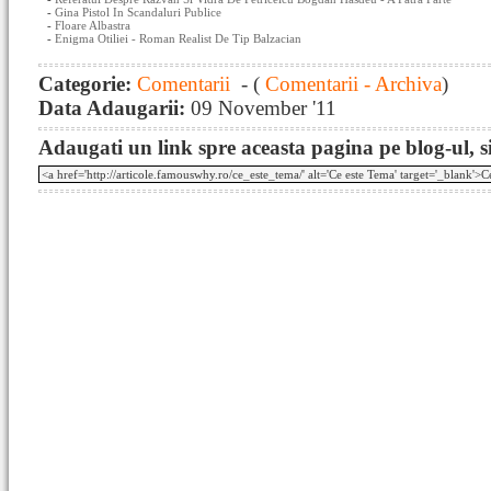
-
Gina Pistol In Scandaluri Publice
-
Floare Albastra
-
Enigma Otiliei - Roman Realist De Tip Balzacian
Categorie:
Comentarii
- (
Comentarii - Archiva
)
Data Adaugarii:
09 November '11
Adaugati un link spre aceasta pagina pe blog-ul, si