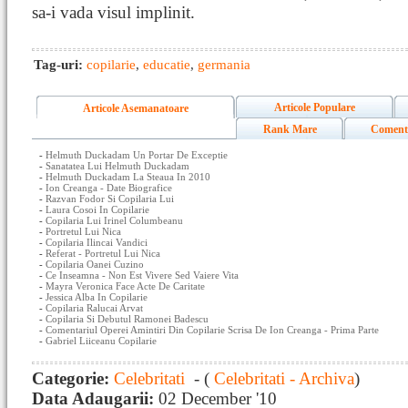
sa-i vada visul implinit.
Tag-uri:
copilarie
,
educatie
,
germania
Articole Populare
Articole Asemanatoare
Rank Mare
Coment
-
Helmuth Duckadam Un Portar De Exceptie
-
Sanatatea Lui Helmuth Duckadam
-
Helmuth Duckadam La Steaua In 2010
-
Ion Creanga - Date Biografice
-
Razvan Fodor Si Copilaria Lui
-
Laura Cosoi In Copilarie
-
Copilaria Lui Irinel Columbeanu
-
Portretul Lui Nica
-
Copilaria Ilincai Vandici
-
Referat - Portretul Lui Nica
-
Copilaria Oanei Cuzino
-
Ce Inseamna - Non Est Vivere Sed Vaiere Vita
-
Mayra Veronica Face Acte De Caritate
-
Jessica Alba In Copilarie
-
Copilaria Ralucai Arvat
-
Copilaria Si Debutul Ramonei Badescu
-
Comentariul Operei Amintiri Din Copilarie Scrisa De Ion Creanga - Prima Parte
-
Gabriel Liiceanu Copilarie
Categorie:
Celebritati
- (
Celebritati - Archiva
)
Data Adaugarii:
02 December '10