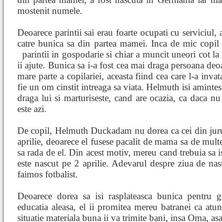
mostenit numele.
Deoarece parintii sai erau foarte ocupati cu serviciul, 
catre bunica sa din partea mamei. Inca de mic copi
parintii in gospodarie si chiar
a muncit uneori cot la 
ii ajute. Bunica sa i-a fost cea mai draga persoana deo
mare parte a copilariei, aceasta fiind cea care l-a invat
fie un om cinstit intreaga sa viata. Helmuth isi amintes
draga lui si marturiseste, cand are ocazia, ca daca n
este azi.
De copil, Helmuth Duckadam nu dorea ca cei din jurul 
aprilie, deoarece el fusese pacalit de mama sa de multe 
sa rada de el. Din acest motiv, mereu cand trebuia sa i
este nascut pe 2 aprilie. Adevarul despre ziua de nas
faimos fotbalist.
Deoarece dorea sa isi rasplateasca bunica pentru gr
educatia aleasa, el ii promitea mereu batranei ca a
situatie materiala buna ii va trimite bani, insa Oma, as