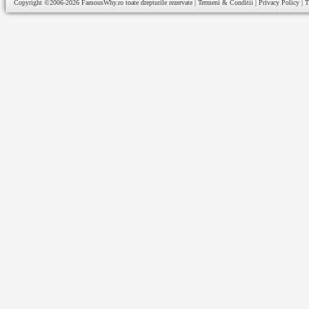
Copyright ©2006-2026
FamousWhy.ro
toate drepturile rezervate |
Termeni & Conditii
|
Privacy Policy
|
T