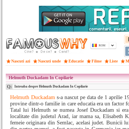
ROM
Nascuti azi
Nascuti unde
Educatie
Filme
Liste
M
Helmuth Duckadam In Copilarie
Q:
Intreaba despre Helmuth Duckadam In Copilarie
Helmuth Duckadam
s-a nascut pe data de 1 aprilie 1
provine dintr-o familie in care educatia era un factor f
Tatal lui Helmuth se numea Josef Duckadam si era
localitate din judetul Arad, iar mama sa, Elisabeth 
femeie originara din Semlac, acelasi judet. Bunicii l
din partea mamei, a fost nascuta in Germania iar 