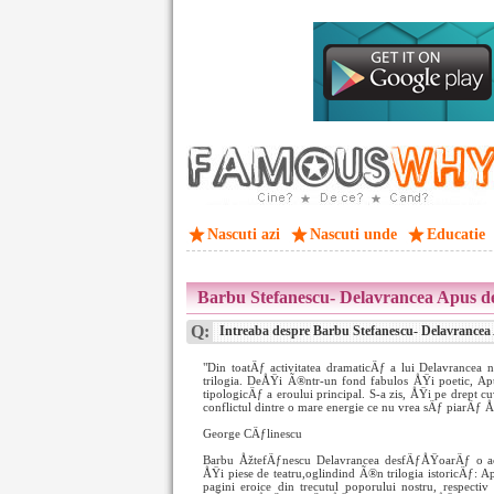
Nascuti azi
Nascuti unde
Educatie
Barbu Stefanescu- Delavrancea Apus d
Q:
Intreaba despre Barbu Stefanescu- Delavrancea
"Din toatÄƒ activitatea dramaticÄƒ a lui Delavrancea
trilogia. DeÅŸi Ã®ntr-un fond fabulos ÅŸi poetic, Apu
tipologicÄƒ a eroului principal. S-a zis, ÅŸi pe dre
conflictul dintre o mare energie ce nu vrea sÄƒ piarÄƒ 
George CÄƒlinescu
Barbu ÅžtefÄƒnescu Delavrancea desfÄƒÅŸoarÄƒ o acti
ÅŸi piese de teatru,oglindind Ã®n trilogia istoricÄƒ: 
pagini eroice din trecutul poporului nostru, respecti