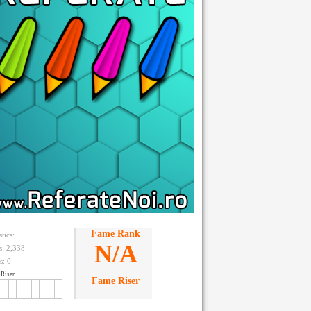
Fame Rank
stics:
N/A
ts: 2,338
s:
0
Riser
Fame Riser