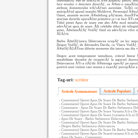
InteresantÄƒ este de urmÄƒrit Ã®n aceastÄƒ piesÄƒ tehnic
face eroului o descriere directÄƒ, ca Ã®ntr-o naraÅ£iune,
atribuie domnitorului trÄƒsÄƒturi aureolate. ToÅ£i c
anticipÃ¢nd apusul soarelui Moldovei. Personajul Ã®nsÄ
Oanei, anumite secrete Ã®ndelung pÄƒstrate; doreÅŸte
stoicism durerile operaÅ£iei primitive ce i se face ÅŸi
Titlul piesei Apus de soare este ales Ã®n mod metafo
adevÄƒrat apus de soare. Åži celelalte titluri ale trilog
autor, ÅžtefaniÅ£Äƒ VodÄƒ fiind un adevÄƒrat vifor ne
Å£Äƒrii.
Barbu ÅžtefÄƒnescu Delavrancea ocupÄƒ un loc importa
Despot VodÄƒ, de Alexandru Davila, cu Vlaicu VodÄƒ, 
Ã®nfÄƒÅ£iÅŸeze diferite momente din istoria sau din v
Despre acest temperament tumultuos, criticul litera
sensibilitate deosebit de receptivÄƒ la aspectul dure
Delavrancea ÅŸi-a clÄƒdit Ã®ntreaga operÄƒ pe opoziÅ
potrivit unei viziuni care reunea o exactÄƒ percepÅ£ie a
Tag-uri:
scriitor
Articole Populare
Articole Asemanatoare
-
Comentariul Operei Apus De Soare De Barbu Stefanes
-
Comentariul Operei Apus De Soare De Barbu Stefanesc
-
Comentariu - Apus De Soare De Barbu Stefanescu De
-
Comentariul Operei Apus De Soare Varianta A Ii-a De
-
Comentariul Operei Apus De Soare (varianta A Ii-a) 
-
Apus De Soare - Barbu Stefanescu Delavrancea
-
Comentariul Operei Apus De Soare De Barbu Stefanesc
-
Despre Barbu Stefanescu-delavrancea
-
Comentariul Operei Apus De Soare De Barbu Stefanes
-
Comentariul Operei Apus De Soare(varianta A Ii-a) De
-
Apus De Soare - Comentariu