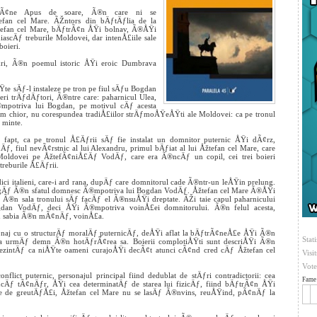
ƒmÃ¢ne Apus de soare, Ã®n care ni se
fan cel Mare. ÃŽntors din bÄƒtÄƒlia de la
tefan cel Mare, bÄƒtrÃ¢n ÅŸi bolnav, Ã®ÅŸi
scÄƒ treburile Moldovei, dar intenÅ£iile sale
oieri.
dri, Ã®n poemul istoric ÅŸi eroic Dumbrava
te sÄƒ-l instaleze pe tron pe fiul sÄƒu Bogdan
eri trÄƒdÄƒtori, Ã®ntre care: paharnicul Ulea,
®mpotriva lui Bogdan, pe motivul cÄƒ acesta
 chior, nu corespundea tradiÅ£iilor strÄƒmoÅŸeÅŸti ale Moldovei: ca pe tronul
 minte.
de fapt, ca pe tronul Å£Äƒrii sÄƒ fie instalat un domnitor puternic ÅŸi dÃ¢rz,
fiul nevÃ¢rstnic al lui Alexandru, primul bÄƒiat al lui Åžtefan cel Mare, care
l Moldovei pe ÅžtefÃ¢niÅ£Äƒ VodÄƒ, care era Ã®ncÄƒ un copil, cei trei boieri
treburile Å£Äƒrii.
dici italieni, care-i ard rana, dupÄƒ care domnitorul cade Ã®ntr-un leÅŸin prelung.
strigÄƒ Ã®n sfatul domnesc Ã®mpotriva lui Bogdan VodÄƒ. Åžtefan cel Mare Ã®ÅŸi
®n sala tronului sÄƒ facÄƒ el Ã®nsuÅŸi dreptate. ÃŽi taie capul paharnicului
ogdan VodÄƒ, deci ÅŸi Ã®mpotriva voinÅ£ei domnitorului. Ã®n felul acesta,
u sabia Ã®n mÃ¢nÄƒ, voinÅ£a.
aj cu o structurÄƒ moralÄƒ puternicÄƒ, deÅŸi aflat la bÄƒtrÃ¢neÅ£e ÅŸi Ã®n
Stati
 urmÄƒ demn Ã®n hotÄƒrÃ¢rea sa. Boierii complotiÅŸti sunt descriÅŸi Ã®n
rezintÄƒ ca niÅŸte oameni curajoÅŸi decÃ¢t atunci cÃ¢nd cred cÄƒ Åžtefan cel
Visi
Vote
nflict puternic, personajul principal fiind dedublat de stÄƒri contradictorii: cea
Fame 
Äƒ tÃ¢nÄƒr, ÅŸi cea determinatÄƒ de starea lui fizicÄƒ, fiind bÄƒtrÃ¢n ÅŸi
ie de greutÄƒÅ£i, Åžtefan cel Mare nu se lasÄƒ Ã®nvins, reuÅŸind, pÃ¢nÄƒ la