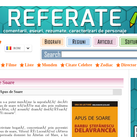
ROM
Filme
Liste
Monden
Citate Celebre
Zodiac
Director
e Soare
 Apus de Soare
 nu s-a putut menÅ£ine la suprafaÅ£Äƒ decÃ¢t
s de soare trÄƒieÅŸte mai ales prin realitatea
pt cuvÃ¢nt, cÄƒ aceastÄƒ dramÄƒ desfÄƒÅŸoarÄƒ
ÅŸi moarte".
vitate bogatÄƒ, concretizatÄƒ prin povestiri
Apus de soare, Viforul ÅŸi LuceafÄƒrul cÃ¢teva
v perioada domniei lui Åžtefan cel Mare, a lui