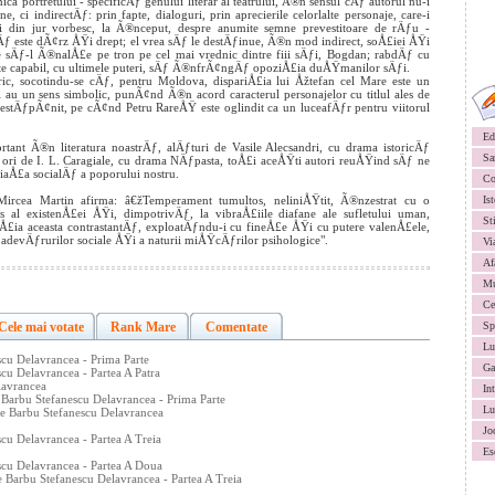
a portretului - specificÄƒ genului literar al teatrului, Ã®n sensul cÄƒ autorul nu-i
 ci indirectÄƒ: prin fapte, dialoguri, prin aprecierile celorlalte personaje, care-i
ei din jur vorbesc, la Ã®nceput, despre anumite semne prevestitoare de rÄƒu -
ƒ este dÃ¢rz ÅŸi drept; el vrea sÄƒ le destÄƒinue, Ã®n mod indirect, soÅ£iei ÅŸi
 sÄƒ-l Ã®nalÅ£e pe tron pe cel mai vrednic dintre fiii sÄƒi, Bogdan; rabdÄƒ cu
 este capabil, cu ultimele puteri, sÄƒ Ã®nfrÃ¢ngÄƒ opoziÅ£ia duÅŸmanilor sÄƒi.
ric, socotindu-se cÄƒ, pentru Moldova, dispariÅ£ia lui Åžtefan cel Mare este un
iei au un sens simbolic, punÃ¢nd Ã®n acord caracterul personajelor cu titlul ales de
stÄƒpÃ¢nit, pe cÃ¢nd Petru RareÅŸ este oglindit ca un luceafÄƒr pentru viitorul
Ed
nt Ã®n literatura noastrÄƒ, alÄƒturi de Vasile Alecsandri, cu drama istoricÄƒ
Sa
ori de I. L. Caragiale, cu drama NÄƒpasta, toÅ£i aceÅŸti autori reuÅŸind sÄƒ ne
iaÅ£a socialÄƒ a poporului nostru.
Co
r Mircea Martin afirma: â€žTemperament tumultos, neliniÅŸtit, Ã®nzestrat cu o
Ist
ros al existenÅ£ei ÅŸi, dimpotrivÄƒ, la vibraÅ£iile diafane ale sufletului uman,
St
£ia aceasta contrastantÄƒ, exploatÄƒndu-i cu fineÅ£e ÅŸi cu putere valenÅ£ele,
 adevÄƒrurilor sociale ÅŸi a naturii miÅŸcÄƒrilor psihologice".
Vi
Af
Mu
Ce
Cele mai votate
Rank Mare
Comentate
Sp
Lu
cu Delavrancea - Prima Parte
Ga
u Delavrancea - Partea A Patra
lavrancea
In
 Barbu Stefanescu Delavrancea - Prima Parte
Lu
De Barbu Stefanescu Delavrancea
Jo
u Delavrancea - Partea A Treia
Es
cu Delavrancea - Partea A Doua
 Barbu Stefanescu Delavrancea - Partea A Treia