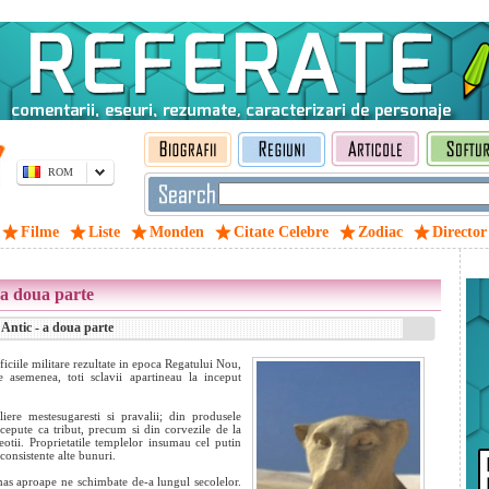
ROM
Filme
Liste
Monden
Citate Celebre
Zodiac
Director
 a doua parte
 Antic - a doua parte
eficiile militare rezultate in epoca Regatului Nou,
 asemenea, toti sclavii apartineau la inceput
iere mestesugaresti si pravalii; din produsele
rcepute ca tribut, precum si din corvezile de la
reotii. Proprietatile templelor insumau cel putin
consistente alte bunuri.
mas aproape ne schimbate de-a lungul secolelor.