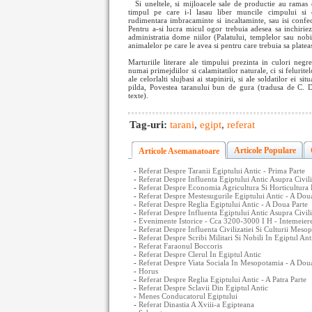
Si uneltele, si mijloacele sale de productie au ramas
timpul pe care i-l lasau liber muncile cimpului si co
rudimentara imbracaminte si incaltaminte, sau isi confec
Pentru a-si lucra micul ogor trebuia adesea sa inchiriez
administratia dome niilor (Palatului, templelor sau nobil
animalelor pe care le avea si pentru care trebuia sa plate
Marturiile literare ale timpului prezinta in culori neg
numai primejdiilor si calamitatilor naturale, ci si feluritelo
ale celorlalti slujbasi ai stapinirii, si ale soldatilor ei s
pilda, Povestea taranului bun de gura (tradusa de C. 
texte).
Tag-uri:
tarani
,
egipt
,
referat
Articole Populare
Articole Asemanatoare
-
Referat Despre Taranii Egiptului Antic - Prima Parte
-
Referat Despre Influenta Egiptului Antic Asupra Civili
-
Referat Despre Economia Agricultura Si Horticultura 
-
Referat Despre Mestesugurile Egiptului Antic - A Dou
-
Referat Despre Reglia Egiptului Antic - A Doua Parte
-
Referat Despre Influenta Egiptului Antic Asupra Civili
-
Evenimente Istorice - Cca 3200-3000 I H - Intemeier
-
Referat Despre Influenta Civilizatiei Si Culturii Mes
-
Referat Despre Scribi Militari Si Nobili In Egiptul Ant
-
Referat Faraonul Boccoris
-
Referat Despre Clerul In Egiptul Antic
-
Referat Despre Viata Sociala In Mesopotamia - A Dou
-
Horus
-
Referat Despre Reglia Egiptului Antic - A Patra Parte
-
Referat Despre Sclavii Din Egiptul Antic
-
Menes Conducatorul Egiptului
-
Referat Dinastia A Xviii-a Egipteana