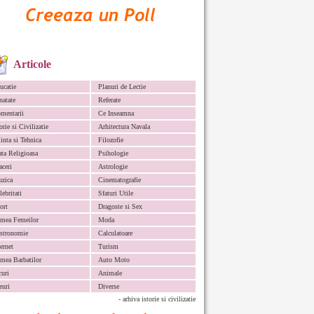
Articole
ucatie
Planuri de Lectie
natate
Referate
mentarii
Ce Inseamna
orie si Civilizatie
Arhitectura Navala
iinta si Tehnica
Filozofie
ata Religioasa
Psihologie
aceri
Astrologie
zica
Cinematografie
lebritati
Sfaturi Utile
ort
Dragoste si Sex
mea Femeilor
Moda
stronomie
Calculatoare
ternet
Turism
mea Barbatilor
Auto Moto
curi
Animale
euri
Diverse
- arhiva istorie si civilizatie