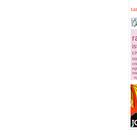
ta
r
is
ci
vo
cr
egi
in
eg