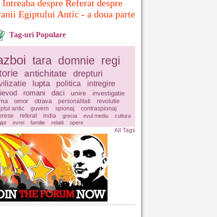
Intreaba despre Referat despre
ranii Egiptului Antic - a doua parte
Tag-uri Populare
azboi
tara
domnie
regi
torie
antichitate
drepturi
vilizatie
lupta
politica
intregire
ievod
romani
daci
unire
investigatie
ima
omor
otrava
personalitati
revolutie
ptul antic
guvern
spionaj
contraspionaj
terese
referat
india
grecia
evul mediu
cultura
ipt
evrei
familie
relatii
opere
All Tags