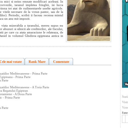
 cu mici si neins
emnate modificari aceleasi. In
rvezile, taranul impletea fringhii, isi lucra
tiona tot atat de rudimentarele unelte agricole.
e vitele necesare de la vreun pastor, sau de la
ilor). Periodic, scribii ii faceau recensa mintul
asca un anu mit impozit.
re viata mizerabila a taranului, mereu supus nu
r abuzuri si silnicii ale creditorilor, ale fiscului,
ituatii pe care cu atata amaraciune le relateaza, de
Daniel in volumul Glndirea egipteana antica in
Cele mai votate
Rank Mare
Comentate
zatiilor Mediteraneene - Prima Parte
Egipteana - Prima Parte
a Parte
zatiilor Mediteraneene - A Treia Parte
ea Regatului Egiptean
opotamiene - A Doua Parte
Stati
ic - Prima Parte
Visi
Vote
a Parte
Fame 