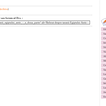
 Archiva
)
l sau forum-ul Dvs. :
Ed
Sa
Co
Ist
St
Vi
Af
Mu
Ce
Sp
Lu
Ga
In
Lu
Jo
Es