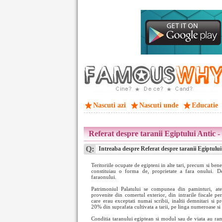
Nascuti azi
Nascuti unde
Educatie
Referat despre taranii Egiptului Antic -
Q:
Intreaba despre Referat despre taranii Egiptului
Teritoriile ocupate de egipteni in alte tari, precum si ben
constituiau o forma de, proprietate a fara onului. De
faraonului.
Patrimoniul Palatului se compunea din paminturi, atel
provenite din comertul exterior, din intrarile fiscale pe
care erau exceptati numai scribii, inaltii demnitari si p
20% din suprafata cultivata a tarii, pe linga numeroase si 
Conditia taranului egiptean si modul sau de viata au ra