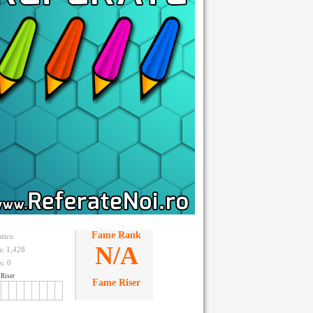
Fame Rank
stics:
N/A
ts: 1,428
s:
0
Riser
Fame Riser