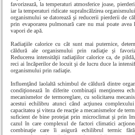
favorizează, la temperaturi atmosferice joase, pierder
iar la temperaturi ridicate supraîncălzirea organismului
organismului se datorează şi reducerii pierderii de că
prin evaporarea pulmonară care nu mai poate avea lo
vapori de apă.
Radiaţiile calorice cu cât sunt mai puternice, dete
căldură ale organismului prin radiaţie şi favoriz
Reducerea intensităţii radiaţiilor calorice ca, de pildă
reci ai încăperilor de locuit şi de lucru duce la intensi
organismului prin radiaţie.
Influenţând laolaltă schimbul de căldură dintre organ
condiţionează în diferite combinaţii menţinerea echil
mecanismelor de termoreglare, cu solicitarea mecanis
acestui echilibru atunci când acţiunea complexului 
capacitatea şi viteza de reacţie a mecanismelor de term
suficient de bine protejat prin microclimat şi prin î
cazul în care complexul de factori climatici acţion
combinaţie care îi asigură echilibrul termic făr