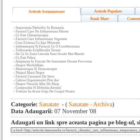
Articole Populare
Articole Asemanatoare
Rank Mare
Coment
-
Importanta Padurilor In Romania
-
Factorii Care Ne Influenteaza Silueta
-
Ce Este Climatoterapia
-
Factorii Care Influenteaza Vegetatia
-
Cura Externa Cu Ape Minerale
-
Indemanarea Si Factorii Ce O Conditioneaza
-
Tulburarile Echilibrului Termic
-
De Ce In Zona Litorala Sunt Iernile Mai Blande
-
Ce Este Febra
-
Adaptarea In Functie De Intensitate Durata Frecventa
-
Despre Morbiditate
-
Masoterapia Si Termoterapia
-
Nisipul Marii Negre
-
Factorii Cauzatori De Stres
-
Calirea Organismului Prin Aer
-
Despre Vinurile Albe De Masa
-
Compozitia Si Definitia Aerului
-
Trebuie Sa Avem Grija De Corpul Nostru
Categorie:
Sanatate
- (
Sanatate - Archiva
)
Data Adaugarii:
07 November '08
Adaugati un link spre aceasta pagina pe blog-ul, si