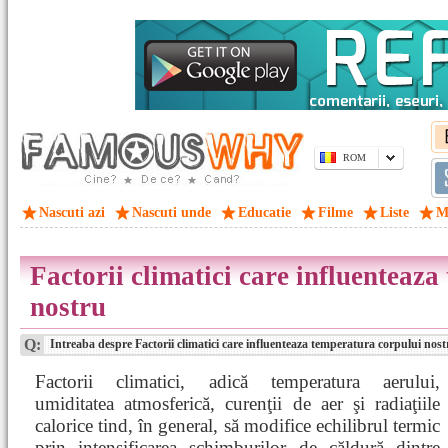
ROM
Nascuti azi
Nascuti unde
Educatie
Filme
Liste
M
Factorii climatici care influenteaz
nostru
Q:
Intreaba despre Factorii climatici care influenteaza temperatura corpului nost
Factorii climatici, adică temperatura aerului,
umiditatea atmosferică, curenţii de aer şi radiaţiile
calorice tind, în general, să modifice echilibrul termic
prin intensificarea schimburilor de căldură dintre