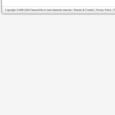
Copyright ©2006-2026
FamousWhy.ro
toate drepturile rezervate |
Termeni & Conditii
|
Privacy Policy
|
T