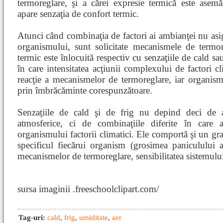
termoreglare, şi a cărei expresie termică este asemă
apare senzaţia de confort termic.
Atunci când combinaţia de factori ai ambianţei nu asigu
organismului, sunt solicitate mecanismele de termor
termic este înlocuită respectiv cu senzaţiile de cald sa
în care intensitatea acţiunii complexului de factori cl
reacţie a mecanismelor de termoreglare, iar organismu
prin îmbrăcăminte corespunzătoare.
Senzaţiile de cald şi de frig nu depind deci de a
atmosferice, ci de combinaţiile diferite în care 
organismului factorii climatici. Ele comportă şi un gra
specificul fiecărui organism (grosimea paniculului a
mecanismelor de termoreglare, sensibilitatea sistemului
sursa imaginii .freeschoolclipart.com/
Tag-uri:
cald
,
frig
,
umiditate
,
aer