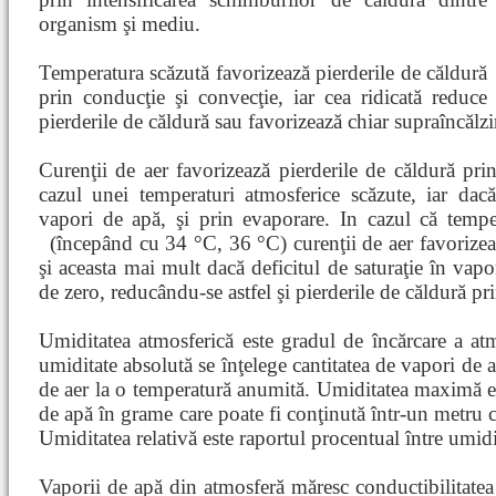
organism şi mediu.
Temperatura scăzută favorizează pierderile de căldură
prin conducţie şi convecţie, iar cea ridicată reduce
pierderile de căldură sau favorizează chiar supraîncălz
Curenţii de aer favorizează pierderile de căldură pri
cazul unei temperaturi atmosferice scăzute, iar dac
vapori de apă, şi prin evaporare. In cazul că temper
(începând cu 34 °C, 36 °C) curenţii de aer favorizea
şi aceasta mai mult dacă deficitul de saturaţie în vapo
de zero, reducându-se astfel şi pierderile de căldură pr
Umiditatea atmosferică este gradul de încărcare a at
umiditate absolută se înţelege cantitatea de vapori de
de aer la o temperatură anumită. Umiditatea maximă e
de apă în grame care poate fi conţinută într-un metru c
Umiditatea relativă este raportul procentual între umid
Vaporii de apă din atmosferă măresc conductibilitatea c