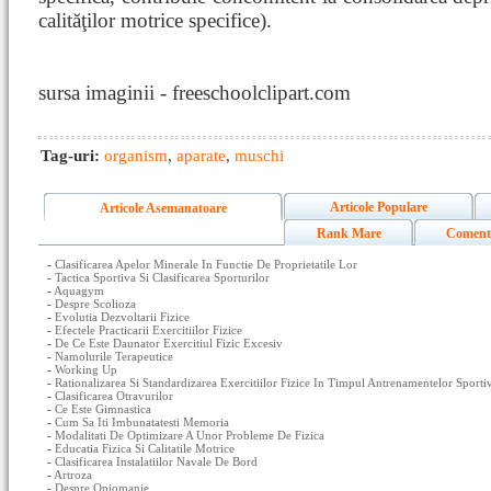
calităţilor motrice specifice).
sursa imaginii - freeschoolclipart.com
Tag-uri:
organism
,
aparate
,
muschi
Articole Populare
Articole Asemanatoare
Rank Mare
Coment
-
Clasificarea Apelor Minerale In Functie De Proprietatile Lor
-
Tactica Sportiva Si Clasificarea Sporturilor
-
Aquagym
-
Despre Scolioza
-
Evolutia Dezvoltarii Fizice
-
Efectele Practicarii Exercitiilor Fizice
-
De Ce Este Daunator Exercitiul Fizic Excesiv
-
Namolurile Terapeutice
-
Working Up
-
Rationalizarea Si Standardizarea Exercitiilor Fizice In Timpul Antrenamentelor Sporti
-
Clasificarea Otravurilor
-
Ce Este Gimnastica
-
Cum Sa Iti Imbunatatesti Memoria
-
Modalitati De Optimizare A Unor Probleme De Fizica
-
Educatia Fizica Si Calitatile Motrice
-
Clasificarea Instalatiilor Navale De Bord
-
Artroza
-
Despre Opiomanie