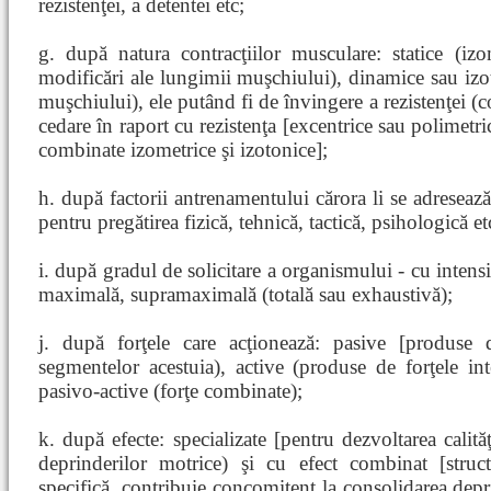
rezistenţei, a detentei etc;
g. după natura contracţiilor musculare: statice (iz
modificări ale lungimii muşchiului), dinamice sau izo
muşchiului), ele putând fi de învingere a rezistenţei (
cedare în raport cu rezistenţa [excentrice sau polimetric
combinate izometrice şi izotonice];
h. după factorii antrenamentului cărora li se adreseaz
pentru pregătirea fizică, tehnică, tactică, psihologică et
i. după gradul de solicitare a organismului - cu inten
maximală, supramaximală (totală sau exhaustivă);
j. după forţele care acţionează: pasive [produse 
segmentelor acestuia), active (produse de forţele int
pasivo-active (forţe combinate);
k. după efecte: specializate [pentru dezvoltarea calită
deprinderilor motrice) şi cu efect combinat [struc
specifică, contribuie concomitent la consolidarea depri