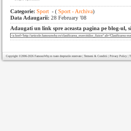
Categorie:
Sport
- (
Sport - Archiva
)
Data Adaugarii:
28 February '08
Adaugati un link spre aceasta pagina pe blog-ul, si
Copyright ©2006-2026
FamousWhy.ro
toate drepturile rezervate |
Termeni & Conditii
|
Privacy Policy
|
T