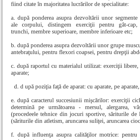
fiind citate în majoritatea lucrărilor de specialitate:
a. după ponderea asupra dezvoltării unor segmente
ale corpului, distingem exerciţii pentru gât-cap,
trunchi, membre superioare, membre inferioare etc;
b. după ponderea asupra dezvoltării unor grupe muscula
antebraţului, pentru flexori coapsei, pentru drepţii abd
c. după raportul cu materialul utilizat: exerciţii libere,
aparate;
d. d
upă poziţia faţă de aparat: cu aparate, pe aparate,
e. după caracterul succesiunii mişcărilor: exerciţii cic
determină pe următoarea - mersul, alergarea, vâsli
(procedeele tehnice din jocuri sportive, săriturile de 
(săriturile din atletism, aruncarea suliţei, aruncarea cio
f. după influenţa asupra calităţilor motrice: pentru 