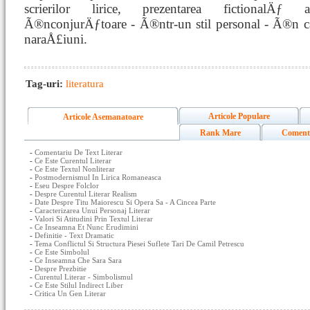
scrierilor lirice, prezentarea fictionalÄƒ
Ã®nconjurÄƒtoare - Ã®ntr-un stil personal - Ã®n c
naraÅ£iuni.
Tag-uri:
literatura
Articole Populare
Articole Asemanatoare
Rank Mare
Coment
-
Comentariu De Text Literar
-
Ce Este Curentul Literar
-
Ce Este Textul Nonliterar
-
Postmodernismul In Lirica Romaneasca
-
Eseu Despre Folclor
-
Despre Curentul Literar Realism
-
Date Despre Titu Maiorescu Si Opera Sa - A Cincea Parte
-
Caracterizarea Unui Personaj Literar
-
Valori Si Atitudini Prin Textul Literar
-
Ce Inseamna Et Nunc Erudimini
-
Definitie - Text Dramatic
-
Tema Conflictul Si Structura Piesei Suflete Tari De Camil Petrescu
-
Ce Este Simbolul
-
Ce Inseamna Che Sara Sara
-
Despre Prezbitie
-
Curentul Literar - Simbolismul
-
Ce Este Stilul Indirect Liber
-
Critica Un Gen Literar