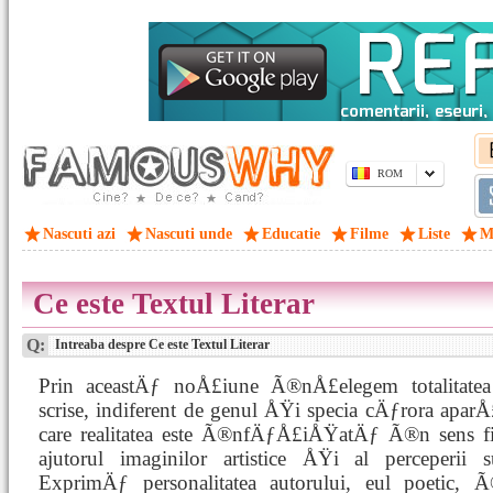
ROM
Nascuti azi
Nascuti unde
Educatie
Filme
Liste
M
Ce este Textul Literar
Q:
Intreaba despre Ce este Textul Literar
Prin aceastÄƒ noÅ£iune Ã®nÅ£elegem totalitatea
scrise, indiferent de genul ÅŸi specia cÄƒrora apar
care realitatea este Ã®nfÄƒÅ£iÅŸatÄƒ Ã®n sens fi
ajutorul imaginilor artistice ÅŸi al perceperii su
ExprimÄƒ personalitatea autorului, eul poetic, 