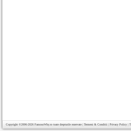
Copyright ©2006-2026
FamousWhy.ro
toate drepturile rezervate |
Termeni & Conditii
|
Privacy Policy
|
T