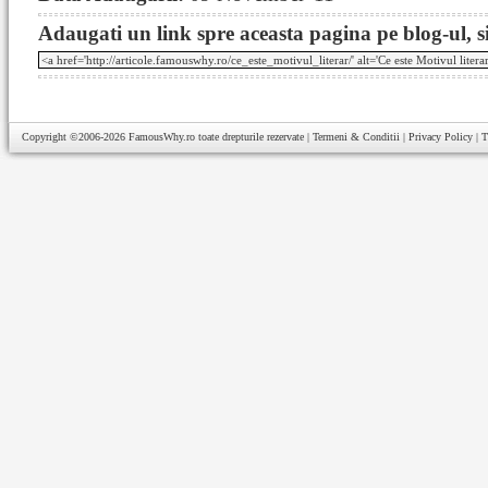
Adaugati un link spre aceasta pagina pe blog-ul, si
Copyright ©2006-2026
FamousWhy.ro
toate drepturile rezervate |
Termeni & Conditii
|
Privacy Policy
|
T