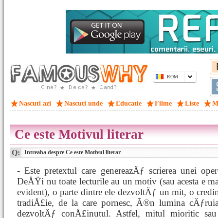
ROM
Nascuti azi
Nascuti unde
Educatie
Filme
Liste
M
Ce este Motivul literar
Q:
Intreaba despre Ce este Motivul literar
- Este pretextul care genereazÄƒ scrierea unei opere
DeÅŸi nu toate lecturile au un motiv (sau acesta e 
evident), o parte dintre ele dezvoltÄƒ un mit, o cre
tradiÅ£ie, de la care pornesc, Ã®n lumina cÄƒr
dezvoltÄƒ conÅ£inutul. Astfel, mitul mioritic sau 