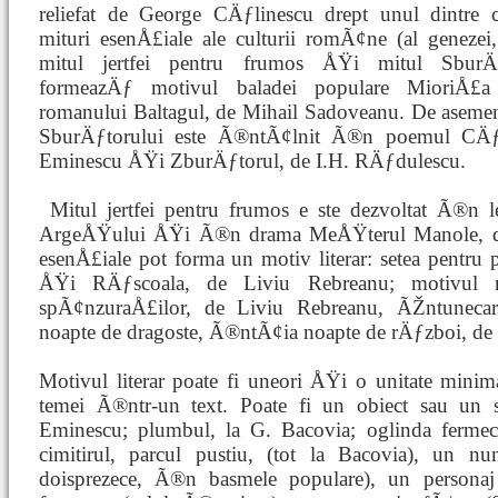
reliefat de George CÄƒlinescu drept unul dintre c
mituri esenÅ£iale ale culturii romÃ¢ne (al genezei,
mitul jertfei pentru frumos ÅŸi mitul SburÄƒt
formeazÄƒ motivul baladei populare MioriÅ£
romanului Baltagul, de Mihail Sadoveanu. De asemen
SburÄƒtorului este Ã®ntÃ¢lnit Ã®n poemul CÄƒli
Eminescu ÅŸi ZburÄƒtorul, de I.H. RÄƒdulescu.
Mitul jertfei pentru frumos e
ste dezvoltat Ã®n l
ArgeÅŸului ÅŸi Ã®n drama MeÅŸterul Manole, de 
esenÅ£iale pot forma un motiv literar: setea pent
ÅŸi RÄƒscoala, de Liviu Rebreanu; motivul 
spÃ¢nzuraÅ£ilor, de Liviu Rebreanu, ÃŽntunecar
noapte de dragoste, Ã®ntÃ¢ia noapte de rÄƒzboi, de 
Motivul literar poate fi uneori ÅŸi o unitate minim
temei Ã®ntr-un text. Poate fi un obiect sau un s
Eminescu; plumbul, la G. Bacovia; oglinda ferme
cimitirul, parcul pustiu, (tot la Bacovia), un n
doisprezece, Ã®n basmele populare), un personaj