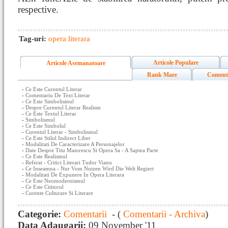
respective.
Tag-uri:
opera literara
Articole Populare
Articole Asemanatoare
Rank Mare
Coment
-
Ce Este Curentul Literar
-
Comentariu De Text Literar
-
Ce Este Simbolismul
-
Despre Curentul Literar Realism
-
Ce Este Textul Literar
-
Simbolismul
-
Ce Este Simbolul
-
Curentul Literar - Simbolismul
-
Ce Este Stilul Indirect Liber
-
Modalitati De Caracterizare A Personajelor
-
Date Despre Titu Maiorescu Si Opera Sa - A Saptea Parte
-
Ce Este Realismul
-
Referat - Critici Literari Tudor Vianu
-
Ce Inseamna - Nur Vom Nutzen Wird Die Welt Regiert
-
Modalitati De Expunere In Opera Literara
-
Ce Este Neomodernismul
-
Ce Este Cititorul
-
Curente Culturare Si Literare
Categorie:
Comentarii
- (
Comentarii - Archiva
)
Data Adaugarii:
09 November '11