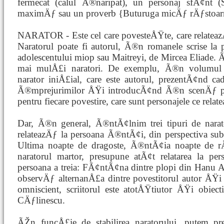
fermecat (calul Ã®naripat), un personaj sfÃ¢nt (
maximÄƒ sau un proverb {Buturuga micÄƒ rÄƒstoarn
NARATOR - Este cel care povesteÅŸte, care relatea
Naratorul poate fi autorul, Ã®n romanele scrise la
adolescentului miop sau Maitreyi, de Mircea Eliade
mai mulÅ£i naratori. De exemplu, Ã®n volumul
narator iniÅ£ial, care este autorul, prezentÃ¢nd ca
Ã®mprejurimilor ÅŸi introducÃ¢nd Ã®n scenÄƒ pe c
pentru fiecare povestire, care sunt personajele ce re
Dar, Ã®n general, Ã®ntÃ¢lnim trei tipuri de narator
relateazÄƒ la persoana Ã®ntÃ¢i, din perspectiva sub
Ultima noapte de dragoste, Ã®ntÃ¢ia noapte de rÄ
naratorul martor, presupune atÃ¢t relatarea la p
persoana a treia: FÃ¢ntÃ¢na dintre plopi din Hanu
observÄƒ alternanÅ£a dintre povestitorul autor ÅŸi n
omniscient, scriitorul este atotÅŸtiutor ÅŸi obiec
CÄƒlinescu.
ÃŽn funcÅ£ie de stabilirea naratorului, putem pre