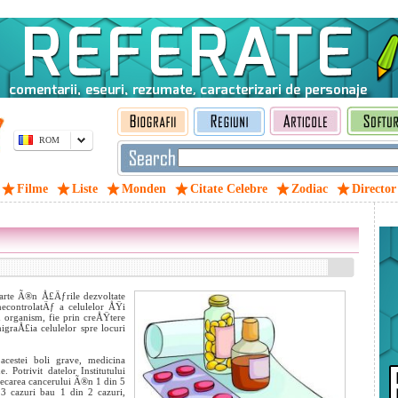
ROM
Filme
Liste
Monden
Citate Celebre
Zodiac
Director
oarte Ã®n Å£Äƒrile dezvoltate
necontrolatÄƒ a celulelor ÅŸi
n organism, fie prin creÅŸtere
graÅ£ia celulelor spre locuri
acestei boli grave, medicina
otrivit datelor Institutului
ecarea cancerului Ã®n 1 din 5
3 cazuri bau 1 din 2 cazuri,