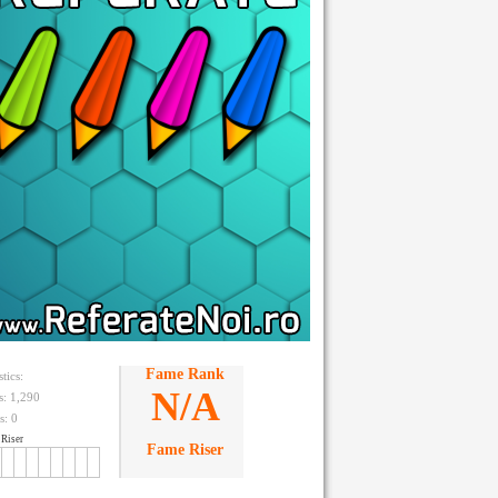
Fame Rank
stics:
N/A
ts: 1,290
s:
0
Riser
Fame Riser