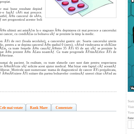
propiat.
or mai bune rezultate depind
tr-o fazÄƒ cÃ¢t mai precoce.
Astfel, Ã®n cancerul de sÃ¢n,
 net prognosticul acestor boli
n ultimii ani asistÄƒm la o stagnare Ã®n depistarea cit mai precoce a cancerului
ui cancer, cu condiÅ£ia ca bolnava sÄƒ se prezinte la timp la medic.
ÅŸi de rect (boala secolului), a cancerului gastric etc. Soarta cancerului uterin
ic, pentru a se depista cancerul Ã®n stadiul 0 (zero), cÃ¢nd vindecarea se obÅ£ine
ie, ca toate femeile Ã®n cauzÄƒ,Ã®ntre 35 ÅŸi 65 de ani sÄƒ se prezinte la
anizat Ã®n prezent Ã®n Å£ara noastrÄƒ. Cu toate progresele ÅŸtiinÅ£ifice ÅŸi de
 Ã®nvinse.
i de pacient. In realitate, cu toate sfaturile care sunt date pentru respectarea
re Ã®ntÃ¢rzie sÄƒ solicite acest ajutor medical. Mai bizar este faptul cÄƒ aceastÄƒ
liberat. Motivele sunt numeroase: teama de diagnosticul de cancer ÅŸi prejudecata,
Äƒ Ã®ntÃ¢rziere ÅŸi ezitare din partea bolnavelor continuÄƒ uneori chiar cÃ¢nd au
Stati
Visi
Cele mai votate
Rank Mare
Comentate
Vote
Fame 