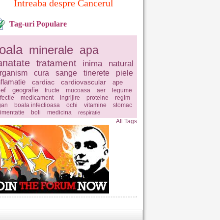
Intreaba despre Cancerul
Tag-uri Populare
oala
minerale
apa
anatate
tratament
inima
natural
rganism
cura
sange
tinerete
piele
nflamatie
cardiac
cardiovascular
ape
ief
geografie
fructe
mucoasa
aer
legume
fectie
medicament
ingrijire
proteine
regim
gan
boala infectioasa
ochi
vitamine
stomac
limentatie
boli
medicina
respiratie
All Tags