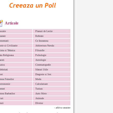
Articole
ucatie
Planuri de Lectie
natate
Referate
mentarii
Ce Inseamna
orie si Civilizatie
Arhitectura Navala
iinta si Tehnica
Filozofie
ata Religioasa
Psihologie
aceri
Astrologie
zica
Cinematografie
lebritati
Sfaturi Utile
ort
Dragoste si Sex
mea Femeilor
Moda
stronomie
Calculatoare
ternet
Turism
mea Barbatilor
Auto Moto
curi
Animale
euri
Diverse
- arhiva sanatate