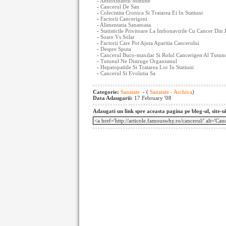
-
Antioxidantii Minune
-
Cancerul De San
-
Colecistita Cronica Si Tratarea Ei In Statiuni
-
Factorii Cancerigeni
-
Alimentatia Sanatoasa
-
Statisticile Privitoare La Imbonavirile Cu Cancer Di
-
Soare Vs Solar
-
Factorii Care Pot Ajuta Aparitia Cancerului
-
Despre Sputa
-
Cancerul Buco-maxilar Si Rolul Cancerigen Al Tutun
-
Tutunul Ne Distruge Organismul
-
Hepatopatiile Si Tratarea Lor In Statiuni
-
Cancerul Si Evolutia Sa
Categorie:
Sanatate
- (
Sanatate - Archiva
)
Data Adaugarii:
17 February '08
Adaugati un link spre aceasta pagina pe blog-ul, site-u