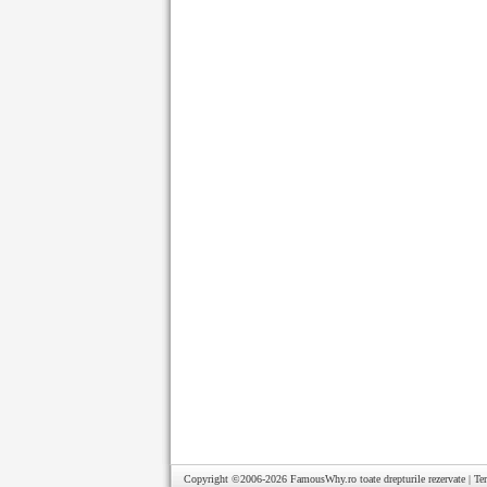
Copyright ©2006-2026
FamousWhy.ro
toate drepturile rezervate |
Te