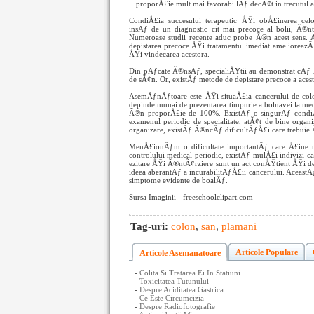
proporÅ£ie mult mai favorabi
lÄƒ decÃ¢t in trecutul a
CondiÅ£ia succesului terapeutic ÅŸi obÅ£inerea cel
insÄƒ de un diagnostic cit mai precoce al bolii, Ã®n
Numeroase studii recente aduc probe Ã®n acest sens. 
depistarea precoce ÅŸi tratamentul imediat amelioreazÄƒ
ÅŸi vindecarea acestora.
Din pÄƒcate Ã®nsÄƒ, specialiÅŸtii au demonstrat cÄƒ Ã®
de sÃ¢n. Or, existÄƒ metode de depistare precoce a acest
AsemÄƒnÄƒtoare este ÅŸi situaÅ£ia cancerului de colon 
depinde numai de prezentarea timpurie a bolnavei la med
Ã®n proporÅ£ie de 100%. ExistÄƒ o singurÄƒ condiÅ£
examenul periodic de specialitate, atÃ¢t de bine org
organizare, existÄƒ Ã®ncÄƒ dificultÄƒÅ£i care trebuie
MenÅ£ionÄƒm o dificultate importantÄƒ care Å£ine numa
controlului medical periodic, existÄƒ mulÅ£i indivizi ca
ezitare ÅŸi Ã®ntÃ¢rziere sunt un act conÅŸtient ÅŸi de
ideea aberantÄƒ a incurabilitÄƒÅ£ii cancerului. Aceast
simptome evidente de boalÄƒ.
Sursa Imaginii - freeschoolclipart.com
Tag-uri:
colon
,
san
,
plamani
Articole Populare
Articole Asemanatoare
-
Colita Si Tratarea Ei In Statiuni
-
Toxicitatea Tutunului
-
Despre Aciditatea Gastrica
-
Ce Este Circumcizia
-
Despre Radiofotografie