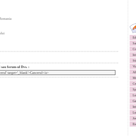
n Romania
ului
Ed
Sa
Co
Ist
St
Vi
l sau forum-ul Dvs. :
Af
Mu
Ce
Sp
Lu
Ga
In
Lu
Jo
Es