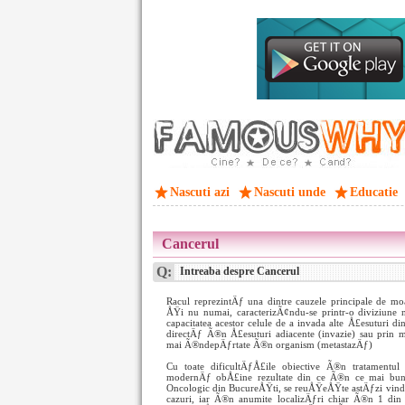
Nascuti azi
Nascuti unde
Educatie
Cancerul
Q:
Intreaba despre Cancerul
Racul reprezintÄƒ una dintre cauzele principale de m
ÅŸi nu numai, caracterizÃ¢ndu-se printr-o diviziune 
capacitatea acestor celule de a invada alte Å£esuturi di
directÄƒ Ã®n Å£esuturi adiacente (invazie) sau prin mi
mai Ã®ndepÄƒrtate Ã®n organism (metastazÄƒ)
Cu toate dificultÄƒÅ£ile obiective Ã®n tratamentul 
modernÄƒ obÅ£ine rezultate din ce Ã®n ce mai bune. P
Oncologic din BucureÅŸti, se reuÅŸeÅŸte astÄƒzi vind
cazuri, iar Ã®n anumite localizÄƒri chiar Ã®n 1 din 