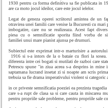
1930 pentru ca forma definitiva sa fie publicata in 1
are ca moto jocul ideilor, care este jocul ielelor.
Legat de geneza operei scriitorul amintea de un fap
otravirea unei familii care venise la Bucuresti cu mari 
imbogatire, care nu se realizeaza. Acest fapt diver
piesa cu o semnificatie sporita fiind vorba de si
familiei unui mare pianist ajunsa pe drumuri.
Subiectul este exprimat intr-o marturisire a autorului 
1916 si s-a intors de la o bataie cu flori la sosea
diferenta intre cei bogati si mutilati de razboi care st
Petrescu spune "in ziua aceea s-a desprins in mine in
saptamana lucrand insetat zi si noapte am scris prima
trebuia sa fie drama imperativului violent si categoric a
in ce priveste semnificatia poeziei ea prezinta tragedia 
care s-a rupt de clasa sa si care cauta in miscarea mun
pentru propriile sale probleme, pentru propriile sale con