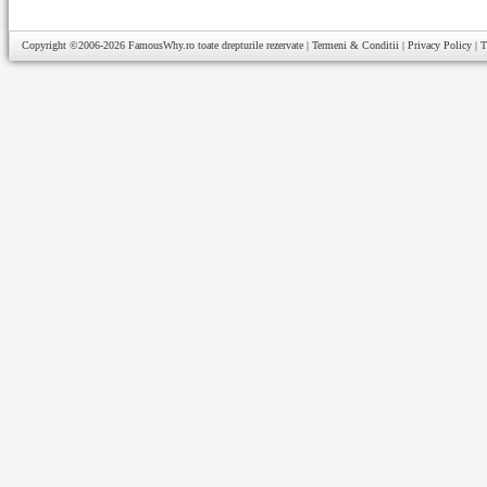
Copyright ©2006-2026
FamousWhy.ro
toate drepturile rezervate |
Termeni & Conditii
|
Privacy Policy
|
T