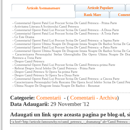
Articole Populare
Articole Asemanatoare
Rank Mare
Coment
-
Comentariul Operei Patul Lui Procust Scrisa De Camil Petrescu - Prima Parte
-
Activitatea Literara A Scriitorului Camil Petrescu
-
Comentariul Operei Patul Lui Procust Scrisa De Camil Petrescu - A Doua Parte
-
Comentariul Operei Patul Lui Procust Scrisa De Camil Petrescu - A Treia Parte
-
Ce Este Drama
-
Comentariul Operei Patul Lui Procust Scrisa De Camil Petrescu -a Saptea Parte
-
Comentariul Operei Ultima Noapte De Dragoste Intaia Noapte De Razboi Scrisa De Cam
-
Comentariul Operei Patul Lui Procust Scrisa De Camil Petrescu -a Patra Parte
-
Comentariul Operei Ultima Noapte De Dragoste Intaia Noapte De Razboi Scrisa De Ca
-
Caracterizarea Personajului Stefan Gheorghidiu Din Opera Ultima Noapte De Dr
Petrescu-a Treia Parte
-
Despre Camil Petrescu
-
Comentariul Operei Patul Lui Procust Scrisa De Camil Petrescu-prima Parte
-
Referat Despre Jocul Ielelor De Camil Petrescu - Prima Parte
-
Despre Camil Petrescu Si Opera Sa-prima Parte
-
Despre Camil Petrescu Si Opera Sa-a Doua Parte
-
Comentariul Operei Patul Lui Procust Scrisa De Camil Petrescu -a Cincea Parte
-
Caracterizarea Personajului Gelu Ruscanu Din Opera Jocul Ielelor Scrisa De Camil Pet
-
Ultima Noapte De Dragoste Intaia Noapte De Razboi - Rezumat
Categorie:
Comentarii
- (
Comentarii - Archiva
)
Data Adaugarii:
29 November '12
Adaugati un link spre aceasta pagina pe blog-ul, si