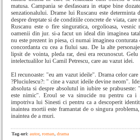
matusa. Campania se desfasoara in etape bine dozate, 
senzationalului. Drame lui Ruscanu este determinta de
despre dreptate si de conditiile concrete de viata, care
Ruscanu este o fire singuratica, orgolioasa, vesnic
oamenii din jur. si-a facut un ideal din imaginea tat
nu este prezent in piesa, ci numai imaginea conturata d
concordanta cu cea a fiului sau. De la alte persona
lipsit de vointa, pleda rar, desi era recunoscut. Gel
intelectualilor lui Camil Petrescu, care au vazut idei.
El recunoaste: "eu am vazut ideile". Drama celor care a
?Pluciulescu?: " cine a vazut ideile devine neom". Ide
absoluta si despre absolutul in iubire se prabuseste: 
este nimic". Eroul se va sinucide nu pentru ca i 
impotriva lui Sinesti ci pentru ca a descoperit identita
inaintea mortii este framantat de o singura problema,
inaintea de a muri.
Tag-uri:
autor
,
roman
,
drama