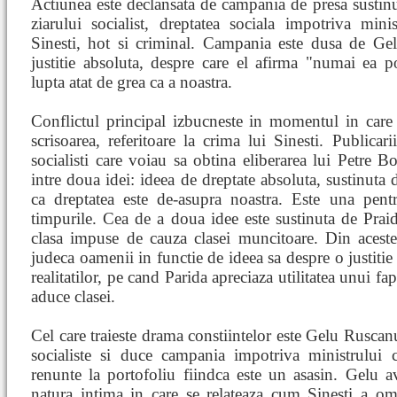
Actiunea este declansata de campania de presa sustin
ziarului socialist, dreptatea sociala impotriva mini
Sinesti, hot si criminal. Campania este dusa de G
justitie absoluta, despre care el afirma "numai ea po
lupta atat de grea ca a noastra.
Conflictul principal izbucneste in momentul in car
scrisoarea, referitoare la crima lui Sinesti. Publicari
socialisti care voiau sa obtina eliberarea lui Petre 
intre doua idei: ideea de dreptate absoluta, sustinut
ca dreptatea este de-asupra noastra. Este una pent
timpurile. Cea de a doua idee este sustinuta de Praid
clasa impuse de cauza clasei muncitoare. Din aces
judeca oamenii in functie de ideea sa despre o justitie
realitatilor, pe cand Parida apreciaza utilitatea unui fap
aduce clasei.
Cel care traieste drama constiintelor este Gelu Ruscanu
socialiste si duce campania impotriva ministrului
renunte la portofoliu fiindca este un asasin. Gelu
natura intima in care se relateaza cum Sinesti a om