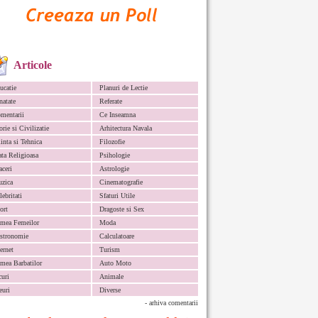
Articole
ucatie
Planuri de Lectie
natate
Referate
mentarii
Ce Inseamna
orie si Civilizatie
Arhitectura Navala
iinta si Tehnica
Filozofie
ata Religioasa
Psihologie
aceri
Astrologie
zica
Cinematografie
lebritati
Sfaturi Utile
ort
Dragoste si Sex
mea Femeilor
Moda
stronomie
Calculatoare
ternet
Turism
mea Barbatilor
Auto Moto
curi
Animale
euri
Diverse
- arhiva comentarii