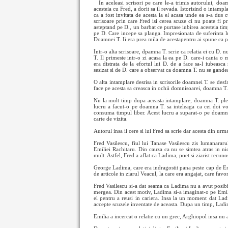
In aceleasi scrisori pe care le-a trimis autorului, do
acesteia cu Fred, a dorit sa il revada. Istorisind o intamp
ca a fost invitata de acesta la el acasa unde ea s-a dus c
scrisoare prin care Fred isi cerea scuze ci nu poate fi p
asteptand pe D., un barbat ce purtase iubirea acesteia ti
pe D. Care incepe sa planga. Impresionata de suferinta lu
Doamnei T. Ii era prea mila de acestapentru ai spune ca pe
Intr-o alta scrisoare, dpamna T. scrie ca relatia ei cu D. 
T. Il primeste intr-o zi acasa la ea pe D. care-i canta o
era distrata de la efortul lui D. de a face sa-l iubeasca
sesizat si de D. care a observat ca doamna T. nu se gandea
O alta intamplare desrisa in scrisorile doamnei T. se des
face pe acesta sa creasca in ochii domnisoarei, doamna T. 
Nu la mult timp dupa aceasta intamplare, doamna T. pleca
lucru a facut-o pe doamna T. sa inteleaga ca cei doi vo
consuma timpul liber. Acest lucru a suparat-o pe doamna
carte de vizita.
Autorul insa ii cere si lui Fred sa scrie dar acesta din urm
Fred Vasilescu, fiul lui Tanase Vasilescu zis lumanarar
Emiliei Rachitaru. Din cauza ca nu se simtea atras in nic
mult. Astfel, Fred a aflat ca Ladima, poet si ziarist recun
George Ladima, care era indragostit pana peste cap de Emil
de articole in ziarul Veacul, la care era angajat, care favo
Fred Vasilescu si-a dat seama ca Ladima nu a avut posibi
mergea. Din acest motiv, Ladima si-a imaginat-o pe Emili
el pentru a reusi in cariera. Insa la un moment dat Ladi
accepte scuzele inventate de aceasta. Dupa un timp, Ladim
Emilia a incercat o relatie cu un grec, Arghiopol insa nu a