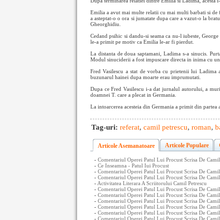
Dupa terminarea relatiei dintre Emilia si Ladima, acesta i-a
Emilia a avut mai multe relatii cu mai multi barbati si de
a asteptat-o o ora si jumatate dupa care a vazut-o la bratu
Gheorghidiu.
Cedand psihic si dandu-si seama ca nu-l iubeste, George La
le-a primit pe motiv ca Emilia le-ar fi pierdut.
La distanta de doua saptamani, Ladima s-a sinucis. Purta
Modul sinuciderii a fost impuscare directa in inima cu un
Fred Vasilescu a stat de vorba cu prietenii lui Ladima 
buzunarul hainei dupa moarte erau imprumutati.
Dupa ce Fred Vasilescu i-a dat jurnalul autorului, a muri
doamnei T. care a plecat in Germania.
La intoarcerea acesteia din Germania a primit din partea au
Tag-uri:
referat
,
camil petrescu
,
roman
,
b
Articole Populare
Articole Asemanatoare
-
Comentariul Operei Patul Lui Procust Scrisa De Camil 
-
Ce Inseamna - Patul Iui Procust
-
Comentariul Operei Patul Lui Procust Scrisa De Camil
-
Comentariul Operei Patul Lui Procust Scrisa De Camil 
-
Activitatea Literara A Scriitorului Camil Petrescu
-
Comentariul Operei Patul Lui Procust Scrisa De Camil
-
Comentariul Operei Patul Lui Procust Scrisa De Camil
-
Comentariul Operei Patul Lui Procust Scrisa De Camil
-
Comentariul Operei Patul Lui Procust Scrisa De Camil
-
Comentariul Operei Patul Lui Procust Scrisa De Camil 
-
Comentariul Operei Patul Lui Procust Scrisa De Camil