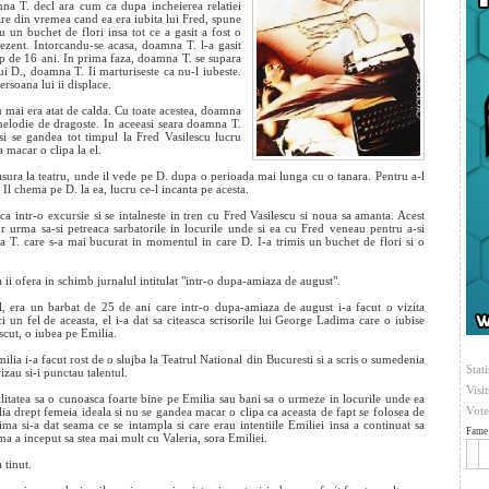
amna T. decl
ara cum ca dupa incheierea relatiei
lare din vremea cand ea era iubita lui Fred, spune
u un buchet de flori insa tot ce a gasit a fost o
rezent. Intorcandu-se acasa, doamna T. l-a gasit
mp de 16 ani. In prima faza, doamna T. se supara
i D., doamna T. Ii marturiseste ca nu-l iubeste.
rsoana lui ii displace.
nu mai era atat de calda. Cu toate acestea, doamna
 melodie de dragoste. In aceeasi seara doamna T.
 si se gandea tot timpul la Fred Vasilescu lucru
 macar o clipa la el.
fasura la teatru, unde il vede pe D. dupa o perioada mai lunga cu o tanara. Pentru a-l
Il chema pe D. la ea, lucru ce-l incanta pe acesta.
 intr-o excursie si se intalneste in tren cu Fred Vasilescu si noua sa amanta. Acest
r urma sa-si petreaca sarbatorile in locurile unde si ea cu Fred veneau pentru a-si
 T. care s-a mai bucurat in momentul in care D. I-a trimis un buchet de flori si o
a ii ofera in schimb jurnalul intitulat "intr-o dupa-amiaza de august".
ul, era un barbat de 25 de ani care intr-o dupa-amiaza de august i-a facut o vizita
i un fel de aceasta, el i-a dat sa citeasca scrisorile lui George Ladima care o iubise
oscut, o iubea pe Emilia.
ia i-a facut rost de o slujba la Teatrul National din Bucuresti si a scris o sumedenia
Stati
rizau si-i punctau talentul.
Visi
litatea sa o cunoasca foarte bine pe Emilia sau bani sa o urmeze in locurile unde ea
Vote
a drept femeia ideala si nu se gandea macar o clipa ca aceasta de fapt se folosea de
ma si-a dat seama ce se intampla si care erau intentiile Emiliei insa a continuat sa
Fame 
a a inceput sa stea mai mult cu Valeria, sora Emiliei.
 tinut.