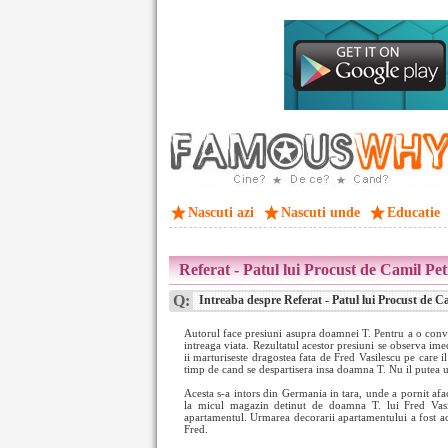
Nascuti azi
Nascuti unde
Educatie
Referat - Patul lui Procust de Camil Pe
Q:
Intreaba despre Referat - Patul lui Procust de C
Autorul face presiuni asupra doamnei T. Pentru a o convi
intreaga viata. Rezultatul acestor presiuni se observa imed
ii marturiseste dragostea fata de Fred Vasilescu pe care il
timp de cand se despartisera insa doamna T. Nu il putea uit
Acesta s-a intors din Germania in tara, unde a pornit afa
la micul magazin detinut de doamna T. lui Fred Vasile
apartamentul. Urmarea decorarii apartamentului a fost ac
Fred.