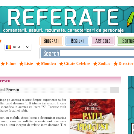
ROM
Filme
Liste
Monden
Citate Celebre
Zodiac
Director
trescu
amil Petrescu
nge pe aceasta sa scrie despre experienta sa din
iat cand doamna T. Ii trimite trei srisori in care
 identifica in acestea cu litera "X". Trecuse mult
a pe fostul ei iubit.
ceri cu mobila. Acest lucru a determinat aparitia
scu, care i-a solicitat acesteia sa-i decoreze
eea a unui inceput de relatie intre doamna T. si