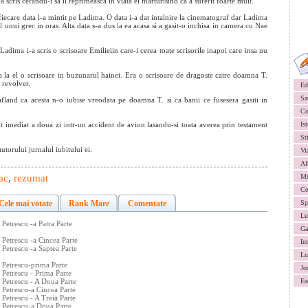
 scris cerandu-i sa il reprimeasca in viata ei marturisind ca a suferit foarte mult.
 fiecare data l-a mintit pe Ladima. O data i-a dat intalnire la cinematograf dar Ladima
l unui grec in oras. Alta data s-a dus la ea acasa si a gasit-o inchisa in camera cu Nae
dima i-a scris o scrisoare Emilieiin care-i cerea toate scrisorile inapoi care insa nu
 la el o scrisoare in buzunarul hainei. Era o scrisoare de dragoste catre doamna T.
 revolver.
Ed
Sa
afland ca acesta n-o iubise vreodata pe doamna T. si ca banii ce fusesera gasiti in
Co
t imediat a doua zi intr-un accident de avion lasandu-si toata averea prin testament
Ist
St
torului jurnalul iubitului ei.
Vi
Af
ac
,
rezumat
Mu
Ce
Cele mai votate
Rank Mare
Comentate
Sp
Lu
Petrescu -a Patra Parte
Ga
 Petrescu -a Cincea Parte
In
Petrescu -a Saptea Parte
Lu
 Petrescu-prima Parte
Jo
 Petrescu - Prima Parte
 Petrescu - A Doua Parte
Es
 Petrescu-a Cincea Parte
Petrescu - A Treia Parte
 Petrescu-a Doua Parte