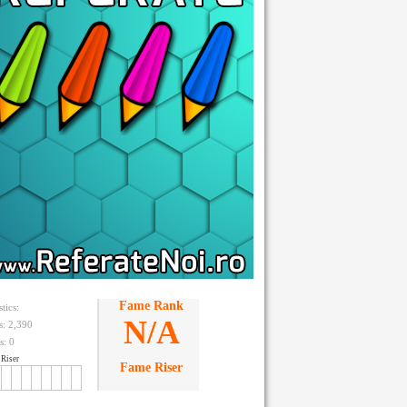
Fame Rank
stics:
N/A
ts: 2,390
s:
0
Riser
Fame Riser