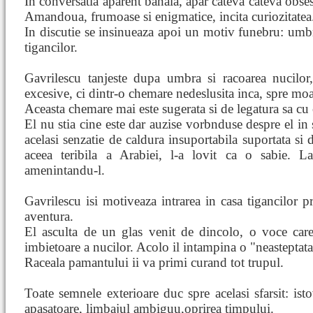
In conversatia aparent banala, apar cateva cateva obsesi
Amandoua, frumoase si enigmatice, incita curiozitatea
In discutie se insinueaza apoi un motiv funebru: umbr
tigancilor.
Gavrilescu tanjeste dupa umbra si racoarea nucilo
excesive, ci dintr-o chemare nedeslusita inca, spre moa
Aceasta chemare mai este sugerata si de legatura sa c
El nu stia cine este dar auzise vorbnduse despre el in s
acelasi senzatie de caldura insuportabila suportata si d
aceea teribila a Arabiei, l-a lovit ca o sabie. L
amenintandu-l.
Gavrilescu isi motiveaza intrarea in casa tigancilor pr
aventura.
El asculta de un glas venit de dincolo, o voce car
imbietoare a nucilor. Acolo il intampina o "neasteptata 
Raceala pamantului ii va primi curand tot trupul.
Toate semnele exterioare duc spre acelasi sfarsit: isto
apasatoare, limbajul ambiguu,oprirea timpului.