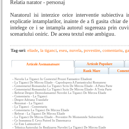
Relatia narator - personaj
Naratorul isi interzice orice interventie subiectiva
explicatie intamplarilor, inainte de a fi gasita chiar d
intelege ce i se intampla autorul sugereaza prin cuvi
scenariului oniric. De aceea textul este ambiguu.
Tag-uri:
eliade
,
la tiganci
,
eseu
,
nuvela
,
povestire
,
comentariu
,
ga
Articole Populare
Articole Asemanatoare
Rank Mare
Coment
-
Nuvela La Tiganci In Contextul Prozei Fantastice Eliadesti
-
La Tiganci De Mircea Eliade - Capodopera A Fantasticului Romanesc
-
Comentariul Romanului La Tiganci Scris De Mircea Eliade - A Patra Parte
-
Comentariul Romanului La Tiganci Scris De Mircea Eliade- A Treia Parte
-
Referat Despre Deznodamantul Nuvelei La Tiganci De Mircea Eliade
-
Comentariu - La Tiganci
-
Despre Adriana Trandafir
-
Rezumat - La Tiganci
-
La Tiganci - Comentariu
-
Comentariu La Tiganci De Mircea Eliade
-
Referat - La Tiganci De Mircea Eliade
-
La Tiganci De Mircea Eliade - Povestire Pe Momentele Subiectului
-
Ce Inseamna E Ceva Putred In Danemarca
-
Ce Este Laitmotivul
-
Tehnica Autorului In Realizarea Nuvelei La Tiganci De Mircea Eiade