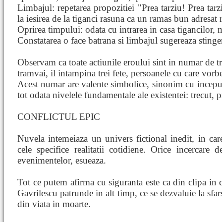
Limbajul: repetarea propozitiei "Prea tarziu! Prea tarziu
la iesirea de la tiganci rasuna ca un ramas bun adresat r
Oprirea timpului: odata cu intrarea in casa tigancilor, 
Constatarea o face batrana si limbajul sugereaza sting
Observam ca toate actiunile eroului sint in numar de trei
tramvai, il intampina trei fete, persoanele cu care vorbes
Acest numar are valente simbolice, sinonim cu inceput
tot odata nivelele fundamentale ale existentei: trecut, pr
CONFLICTUL EPIC
Nuvela intemeiaza un univers fictional inedit, in care
cele specifice realitatii cotidiene. Orice incercare 
evenimentelor, esueaza.
Tot ce putem afirma cu siguranta este ca din clipa in c
Gavrilescu patrunde in alt timp, ce se dezvaluie la sfarsi
din viata in moarte.