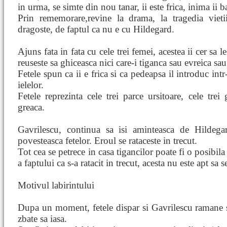
in urma, se simte din nou tanar, ii este frica, inima ii ba
Prin rememorare,revine la drama, la tragedia vieti
dragoste, de faptul ca nu e cu Hildegard.
Ajuns fata in fata cu cele trei femei, acestea ii cer sa 
reuseste sa ghiceasca nici care-i tiganca sau evreica sa
Fetele spun ca ii e frica si ca pedeapsa il introduc int
ielelor.
Fetele reprezinta cele trei parce ursitoare, cele trei
greaca.
Gavrilescu, continua sa isi aminteasca de Hildegar
povesteasca fetelor. Eroul se rataceste in trecut.
Tot cea se petrece in casa tigancilor poate fi o posibila in
a faptului ca s-a ratacit in trecut, acesta nu este apt sa s
Motivul labirintului
Dupa un moment, fetele dispar si Gavrilescu ramane 
zbate sa iasa.