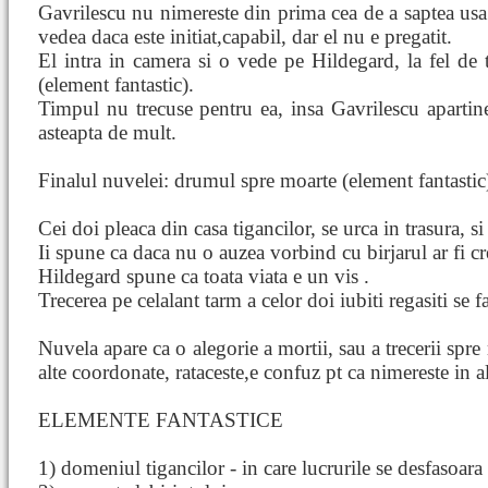
Gavrilescu nu nimereste din prima cea de a saptea usa.
vedea daca este initiat,capabil, dar el nu e pregatit.
El intra in camera si o vede pe Hildegard, la fel de
(element fantastic).
Timpul nu trecuse pentru ea, insa Gavrilescu apartine
asteapta de mult.
Finalul nuvelei: drumul spre moarte (element fantastic
Cei doi pleaca din casa tigancilor, se urca in trasura, s
Ii spune ca daca nu o auzea vorbind cu birjarul ar fi cr
Hildegard spune ca toata viata e un vis .
Trecerea pe celalant tarm a celor doi iubiti regasiti se fa
Nuvela apare ca o alegorie a mortii, sau a trecerii spre
alte coordonate, rataceste,e confuz pt ca nimereste in a
ELEMENTE FANTASTICE
1) domeniul tigancilor - in care lucrurile se desfasoara