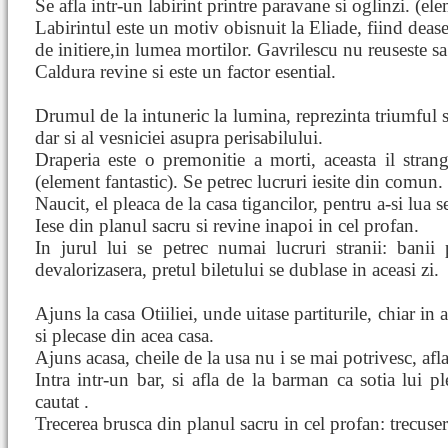
Se afla intr-un labirint printre paravane si oglinzi. (ele
Labirintul este un motiv obisnuit la Eliade, fiind de
de initiere,in lumea mortilor. Gavrilescu nu reuseste sa 
Caldura revine si este un factor esential.
Drumul de la intuneric la lumina, reprezinta triumful s
dar si al vesniciei asupra perisabilului.
Draperia este o premonitie a morti, aceasta il strang
(element fantastic). Se petrec lucruri iesite din comun.
Naucit, el pleaca de la casa tigancilor, pentru a-si lua se
Iese din planul sacru si revine inapoi in cel profan.
In jurul lui se petrec numai lucruri stranii: banii
devalorizasera, pretul biletului se dublase in aceasi zi.
Ajuns la casa Otiiliei, unde uitase partiturile, chiar in 
si plecase din acea casa.
Ajuns acasa, cheile de la usa nu i se mai potrivesc, afl
Intra intr-un bar, si afla de la barman ca sotia lui 
cautat .
Trecerea brusca din planul sacru in cel profan: trecuser