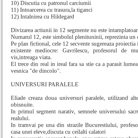
10) Discutia cu patronul carciumii
11) Intoarcerea cu trasura,la tiganci
12) Intalnirea cu Hildegard
Divizarea actiunii in 12 segmente nu este intamplatoar
Numarul 12, este simbolul plenituninii, reprezinta un c
Pe plan fictional, cele 12 secvente sugereaza proiectia 
existente mediocre: Gavrilescu, profesorul de muz
vis,intreaga viata.
El trece din real in ireal fara sa stie ca a parasit lu
vesnica "de dincolo".
UNIVERSURI PARALELE
Eliade creaza doua universuri paralele, utilizand alt
obisnuite.
In primul segment narativ, semnele universului sacr
realului.
In tramvai pe una din strazile Bucurestiului, profeso
casa unei eleve,discuta cu ceilalti calatori