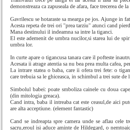
demonstreaza ca zapuseala de afara, face trecerea de la 
Gavrilescu se hotaraste sa mearga pe jos. Ajunge in fata
Acesta repeta de trei ori "prea tarziu" atunci cand pierd
Mana destinului il indeamna sa intre la tiganci.
El este ademenit de umbra nucilor,si starea lui de spir
umbra lor.
In curte apare o tigancusa tanara care il pofteste inautru
Acesata ii atrage atentia sa nu bea prea multa cafea, p
La intrare statea o baba, care ii ofera trei fete: o tig
care trebuia sa le ghiceasca, in schimbul a trei sute de l
Simbolul babei: poate smboliza cainele cu doua capete
(din mitologia greaca).
Cand intra, baba il intreaba cat este ceasul,de aici pu
are alta acceptiune. (element fantastic)
Cand se indreapta spre camera unde se aflau cele tre
sacru,eroul isi aduce aminte de Hildegard, o nemtoaic