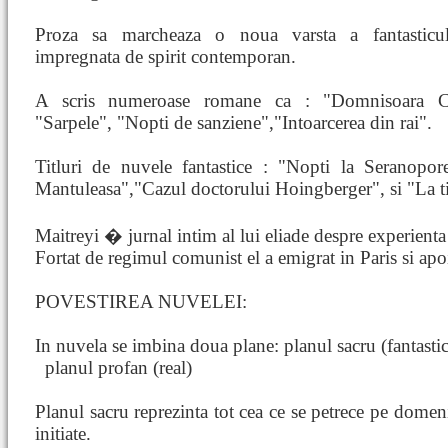
Proza sa marcheaza o noua varsta a fantasticul
impregnata de spirit contemporan.
A scris numeroase romane ca : "Domnisoara Chr
"Sarpele", "Nopti de sanziene","Intoarcerea din rai".
Titluri de nuvele fantastice : "Nopti la Seranopore
Mantuleasa","Cazul doctorului Hoingberger", si "La ti
Maitreyi � jurnal intim al lui eliade despre experienta
Fortat de regimul comunist el a emigrat in Paris si apo
POVESTIREA NUVELEI:
In nuvela se imbina doua plane: planul sacru (fantasti
planul profan (real)
Planul sacru reprezinta tot cea ce se petrece pe domeni
initiate.