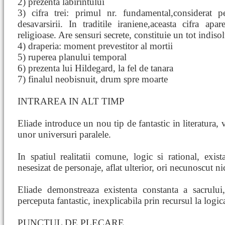
2) prezenta labirintului
3) cifra trei: primul nr. fundamental,considerat per
desavarsirii. In traditile iraniene,aceasta cifra ap
religioase. Are sensuri secrete, constituie un tot indisol
4) draperia: moment prevestitor al mortii
5) ruperea planului temporal
6) prezenta lui Hildegard, la fel de tanara
7) finalul neobisnuit, drum spre moarte
INTRAREA IN ALT TIMP
Eliade introduce un nou tip de fantastic in literatura,
unor universuri paralele.
In spatiul realitatii comune, logic si rational, exista
nesesizat de personaje, aflat ulterior, ori necunoscut ni
Eliade demonstreaza existenta constanta a sacrului
perceputa fantastic, inexplicabila prin recursul la logica
PUNCTUL DE PLECARE