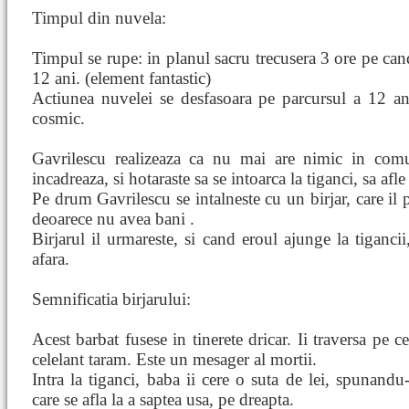
Timpul din nuvela:
Timpul se rupe: in planul sacru trecusera 3 ore pe cand
12 ani. (element fantastic)
Actiunea nuvelei se desfasoara pe parcursul a 12 an
cosmic.
Gavrilescu realizeaza ca nu mai are nimic in com
incadreaza, si hotaraste sa se intoarca la tiganci, sa afle
Pe drum Gavrilescu se intalneste cu un birjar, care il p
deoarece nu avea bani .
Birjarul il urmareste, si cand eroul ajunge la tigancii,
afara.
Semnificatia birjarului:
Acest barbat fusese in tinerete dricar. Ii traversa pe 
celelant taram. Este un mesager al mortii.
Intra la tiganci, baba ii cere o suta de lei, spunandu
care se afla la a saptea usa, pe dreapta.