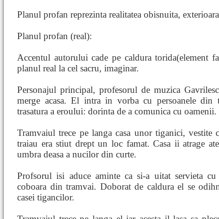
Planul profan reprezinta realitatea obisnuita, exterioara
Planul profan (real):
Accentul autorului cade pe caldura torida(element fan
planul real la cel sacru, imaginar.
Personajul principal, profesorul de muzica Gavriles
merge acasa. El intra in vorba cu persoanele din 
trasatura a eroului: dorinta de a comunica cu oamenii.
Tramvaiul trece pe langa casa unor tiganici, vestite 
traiau era stiut drept un loc famat. Casa ii atrage ate
umbra deasa a nucilor din curte.
Profsorul isi aduce aminte ca si-a uitat servieta cu 
coboara din tramvai. Doborat de caldura el se odihn
casei tigancilor.
Tramvaiul trece pe langa el iar acesta il lasa sa plece