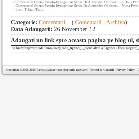
-
Comentariul Operei Pseudo-kynegeticos Scrisa De Alexandru Odobescu - A Doua Part
-
Comentariul Operei Pseudo-kynegeticos Scrisa De Alexandru Odobescu - Prima Parte
-
Eseu- Tristan Tzara
Categorie:
Comentarii
- (
Comentarii - Archiva
)
Data Adaugarii:
26 November '12
Adaugati un link spre aceasta pagina pe blog-ul, si
Copyright ©2006-2026
FamousWhy.ro
toate drepturile rezervate |
Termeni & Conditii
|
Privacy Policy
|
T