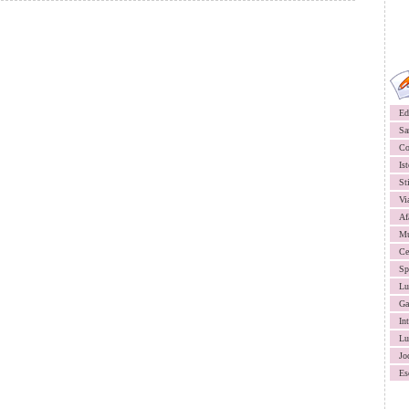
Ed
Sa
Co
Ist
St
Vi
Af
Mu
Ce
Sp
Lu
Ga
In
Lu
Jo
Es