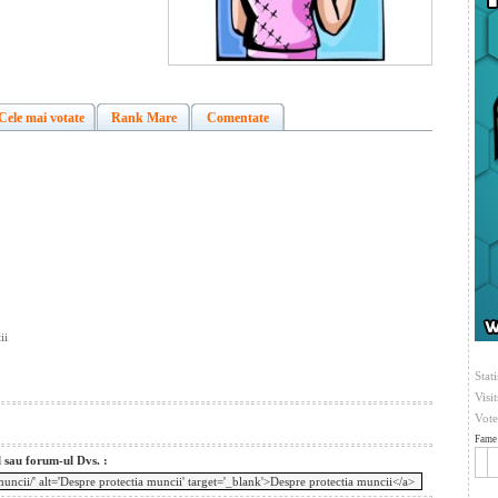
Cele mai votate
Rank Mare
Comentate
ii
Stati
Visi
Vote
Fame 
l sau forum-ul Dvs. :