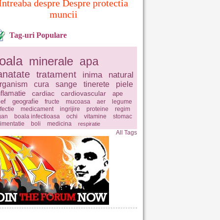
Intreaba despre Despre protectia
muncii
Tag-uri Populare
oala
minerale
apa
anatate
tratament
inima
natural
rganism
cura
sange
tinerete
piele
nflamatie
cardiac
cardiovascular
ape
ief
geografie
fructe
mucoasa
aer
legume
fectie
medicament
ingrijire
proteine
regim
gan
boala infectioasa
ochi
vitamine
stomac
limentatie
boli
medicina
respiratie
All Tags