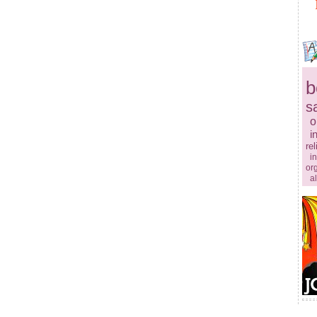
b
s
o
i
rel
in
or
a