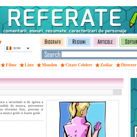
ROM
Filme
Liste
Monden
Citate Celebre
Zodiac
Director
ca a securitatii si de igiena a
nditii de munca, prevenirea
ea efortului fizic, precum si
a munci grele si foarte grele.