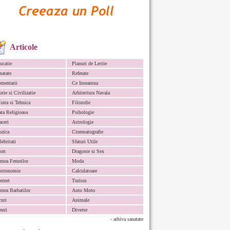
Articole
ucatie
Planuri de Lectie
natate
Referate
mentarii
Ce Inseamna
orie si Civilizatie
Arhitectura Navala
iinta si Tehnica
Filozofie
ata Religioasa
Psihologie
aceri
Astrologie
zica
Cinematografie
lebritati
Sfaturi Utile
ort
Dragoste si Sex
mea Femeilor
Moda
stronomie
Calculatoare
ternet
Turism
mea Barbatilor
Auto Moto
curi
Animale
euri
Diverse
- arhiva sanatate