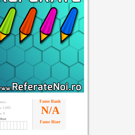
Fame Rank
stics:
N/A
ts: 1,605
s:
0
Riser
Fame Riser