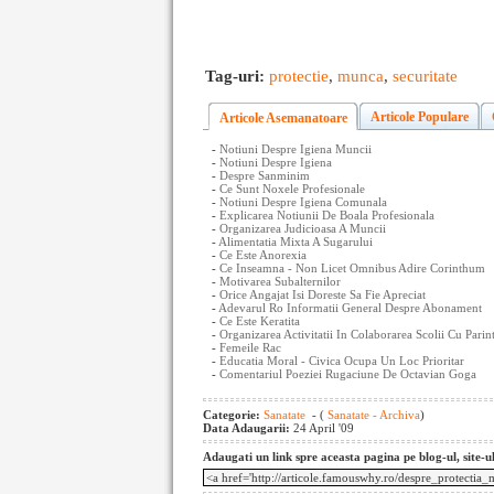
Tag-uri:
protectie
,
munca
,
securitate
Articole Populare
Articole Asemanatoare
-
Notiuni Despre Igiena Muncii
-
Notiuni Despre Igiena
-
Despre Sanminim
-
Ce Sunt Noxele Profesionale
-
Notiuni Despre Igiena Comunala
-
Explicarea Notiunii De Boala Profesionala
-
Organizarea Judicioasa A Muncii
-
Alimentatia Mixta A Sugarului
-
Ce Este Anorexia
-
Ce Inseamna - Non Licet Omnibus Adire Corinthum
-
Motivarea Subalternilor
-
Orice Angajat Isi Doreste Sa Fie Apreciat
-
Adevarul Ro Informatii General Despre Abonament
-
Ce Este Keratita
-
Organizarea Activitatii In Colaborarea Scolii Cu Parint
-
Femeile Rac
-
Educatia Moral - Civica Ocupa Un Loc Prioritar
-
Comentariul Poeziei Rugaciune De Octavian Goga
Categorie:
Sanatate
- (
Sanatate - Archiva
)
Data Adaugarii:
24 April '09
Adaugati un link spre aceasta pagina pe blog-ul, site-u