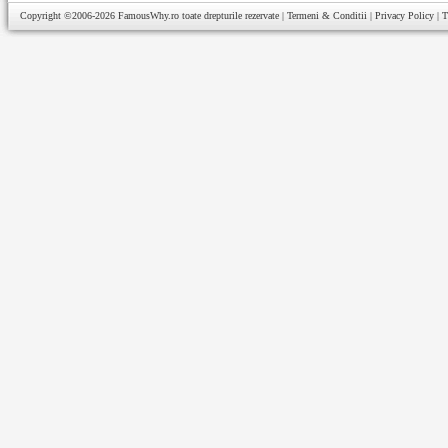
Copyright ©2006-2026
FamousWhy.ro
toate drepturile rezervate |
Termeni & Conditii
|
Privacy Policy
|
T