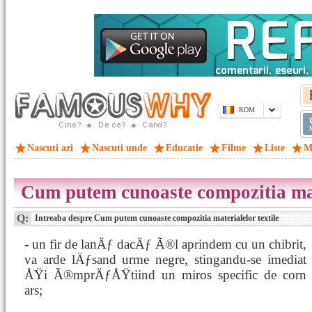
ROM
Nascuti azi
Nascuti unde
Educatie
Filme
Liste
M
Cum putem cunoaste compozitia mate
Q:
Intreaba despre Cum putem cunoaste compozitia materialelor textile
- un fir de lanÄƒ dacÄƒ Ã®l aprindem cu un chibrit,
va arde lÄƒsand urme negre, stingandu-se imediat
ÅŸi Ã®mprÄƒÅŸtiind un miros specific de corn
ars;