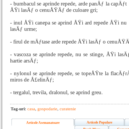
- bumbacul se aprinde repede, arde panÄƒ la capÄƒt
ÅŸi lasÄƒ o cenuÅŸÄƒ de culoare gri;
- inul ÅŸi canepa se aprind ÅŸi ard repede ÅŸi nu
lasÄƒ urme;
- firul de mÄƒtase arde repede ÅŸi lasÄƒ o cenuÅŸ
- vascoza se aprinde repede, nu se stinge, ÅŸi la
hartie arsÄƒ;
- nylonul se aprinde repede, se topeÅŸte la flacÄ
miros de Å£elinÄƒ;
- tergalul, trevila, dralonul, se aprind greu.
Tag-uri:
casa
,
gospodarie
,
curatenie
Articole Populare
Articole Asemanatoare