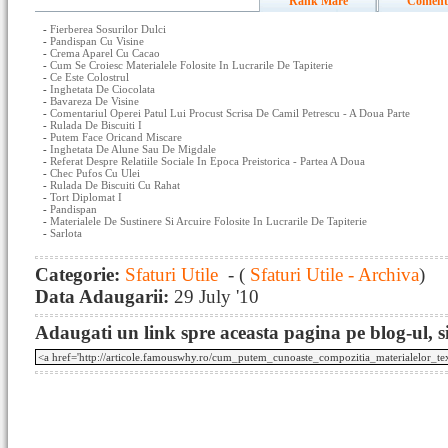
Rank Mare
Coment
-
Fierberea Sosurilor Dulci
-
Pandispan Cu Visine
-
Crema Aparel Cu Cacao
-
Cum Se Croiesc Materialele Folosite In Lucrarile De Tapiterie
-
Ce Este Colostrul
-
Inghetata De Ciocolata
-
Bavareza De Visine
-
Comentariul Operei Patul Lui Procust Scrisa De Camil Petrescu - A Doua Parte
-
Rulada De Biscuiti I
-
Putem Face Oricand Miscare
-
Inghetata De Alune Sau De Migdale
-
Referat Despre Relatiile Sociale In Epoca Preistorica - Partea A Doua
-
Chec Pufos Cu Ulei
-
Rulada De Biscuiti Cu Rahat
-
Tort Diplomat I
-
Pandispan
-
Materialele De Sustinere Si Arcuire Folosite In Lucrarile De Tapiterie
-
Sarlota
Categorie:
Sfaturi Utile
- (
Sfaturi Utile - Archiva
)
Data Adaugarii:
29 July '10
Adaugati un link spre aceasta pagina pe blog-ul, si