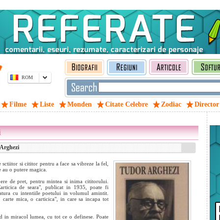
ROM
Filme
Liste
Monden
Citate Celebre
Zodiac
Director
i
Arghezi
sctiitor si cititor pentru a face sa vibreze la fel,
le au o putere magica.
pere de pret, pentru mintea si inima cititorului.
rticica de seara", publicat in 1935, poate fi
atura cu intentiile poetului in volumul amintit.
 carte mica, o carticica", in care sa incapa tot
and in miracol lumea, cu tot ce o definese. Poate