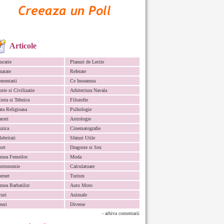
Articole
ucatie
Planuri de Lectie
natate
Referate
mentarii
Ce Inseamna
orie si Civilizatie
Arhitectura Navala
iinta si Tehnica
Filozofie
ata Religioasa
Psihologie
aceri
Astrologie
zica
Cinematografie
lebritati
Sfaturi Utile
ort
Dragoste si Sex
mea Femeilor
Moda
stronomie
Calculatoare
ternet
Turism
mea Barbatilor
Auto Moto
curi
Animale
euri
Diverse
- arhiva comentarii