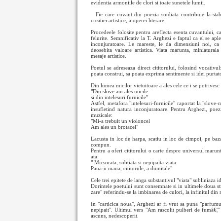
evidentia armoniile de clori si toate sunetele lumii.
Fie
care cuvant din poezia studiata contribuie la stabi
creatiei artistice, a operei literare.
Procedeele folosite pentru areflecta esenta cuvantului, ca
felurite. Semnificativ la T. Arghezi e faptul ca el se apl
inconjuratoare. Le mareste, le da dimensiuni noi, ca
deosebita valoare artistica. Viata marunta, miniatural
mesaje artistice.
Poetul se adreseaza direct cititorului, folosind vocativul
poata construi, sa poata exprima sentimente si idei purtato
Din lumea micilor vietuitoare a ales cele ce i se potrivesc
"Din slove am ales micile
si din intelesuri furnicile"
Astfel, metafora "intelesuri-furnicile" raportat la "slove
insufletind natura inconjuratoare. Pentru Arghezi, poez
muzicale:
"Mi-a trebuit un violoncel
Am ales un brotacel"
Lacusta in loc de harpa, scatiu in loc de cimpoi, pe baza
compun.
Pentru a oferi cititorului o carte despre universul marunt
ata:
" Micsorata, subtiata si nepipaita viata
Pana-n mana, cititorule, a dumitale"
Cele trei epitete de langa substantivul "viata" subliniaza i
Dorintele poetului sunt consemnate si in ultimele doua st
zare" referindu-se la imbinarea de culori, la infinitul din 
In "carticica noua", Arghezi ar fi vrut sa puna "parfum
nepipait". Ultimul vers "Am rascolit pulberi de fumâ€¦"
ascuns, nedescoperit.