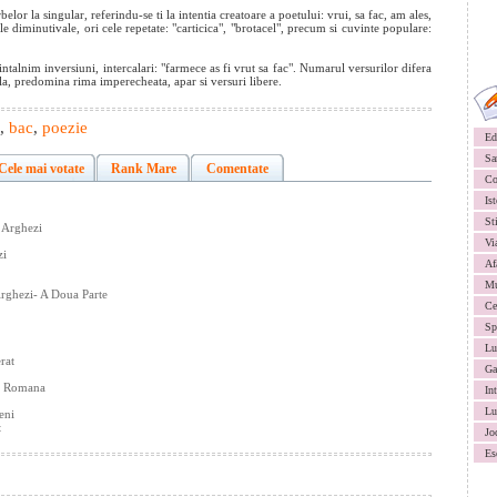
rbelor la singular, referindu-se ti la intentia creatoare a poetului: vrui, sa fac, am ales,
le diminutivale, ori cele repetate: "carticica", "brotacel", precum si cuvinte populare:
ntalnim inversiuni, intercalari: "farmece as fi vrut sa fac". Numarul versurilor difera
ala, predomina rima imperecheata, apar si versuri libere.
,
bac
,
poezie
Ed
Sa
Cele mai votate
Rank Mare
Comentate
Co
Ist
St
 Arghezi
Vi
zi
Af
Mu
rghezi- A Doua Parte
Ce
Sp
Lu
rat
Ga
ra Romana
In
Lu
eni
t
Jo
Es