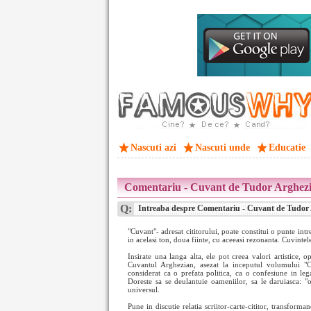
Nascuti azi
Nascuti unde
Educatie
Comentariu - Cuvant de Tudor Arghez
Q:
Intreaba despre Comentariu - Cuvant de Tudor 
"Cuvant"- adresat cititorului, poate constitui o punte intre 
in acelasi ton, doua fiinte, cu aceeasi rezonanta. Cuvinte
Insirate una langa alta, ele pot creea valori artistice, o
Cuvantul Arghezian, asezat la inceputul volumului "Ca
considerat ca o prefata politica, ca o confesiune in leg
Doreste sa se deulantuie oameniilor, sa le daruiasca: "o
universul.
Pune in discutie relatia scriitor-carte-cititor, transform