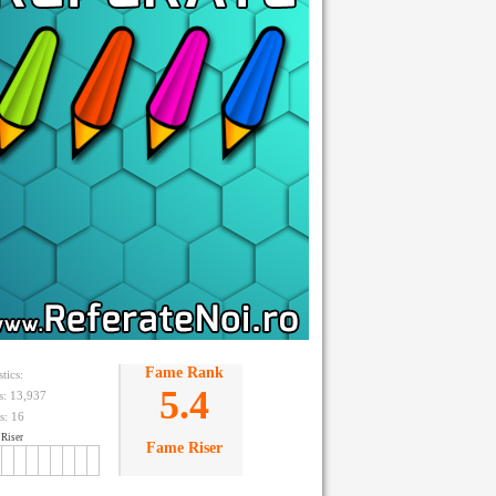
Fame Rank
stics:
5.4
ts: 13,937
s:
16
Riser
Fame Riser