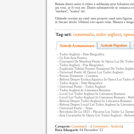
Relatia dintre autor ti cititor e subliniata prin folosirea ve
am vrut, ar fi vrut etc. Dintre substantivele se remarca ce
"tandara", "scama" etc.
Ultimele cuvinte au cand sens propriu cand sens figurat. i
in fiecare strofa. Ultimul vers apare rolat. Masura e ineg
Tag-uri:
comentariu
,
tudor arghezi
,
opera
Articole Populare
Articole Asemanatoare
-
Tudor Arghezi - Date Biografice
-
Ce Este Arta Poetica
-
Conceptul De Manifest Poetic In Opera Lui De Tudor
-
Tudor Arghezi - Fisa Biografica
-
Explicatia Titlului Poeziei Testament De Tudor Arghe
-
Universul Poetic Al Operei Lui Tudor Arghezi
-
Poezia Testament - Continut
-
Referat Despre Erotica Agonica In Opera Lui Tudor A
-
Tudor Argezi - Date Biografice
-
Universul Poetic - Tudor Arghezi
-
Tudor Arghezi In Literatura Romana
-
Locul Lui Tudor Arghezi In Literatura Romana
-
Locul Lui Tudor Arghezi In Literatura Romana - Refe
-
Referat Despre Tudor Arghezi In Literatura Romana
-
Referat Despre Locul Lui Tudor Arghezi In Literatu
-
Universul Poetic - Teme
-
Revolutia De La 1821 - Plecarea Lui Tudor La Tantar
-
Arta Cuvantului In Opera Lui Tudor Arghezi - Refera
Categorie:
Comentarii
- (
Comentarii - Archiva
)
Data Adaugarii:
04 December '12