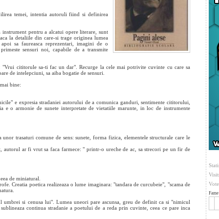
lirea temei, intentia autoruli fiind si definirea
 instrument pentru a alcatui opere literare, sunt
eaca la detaliile din care-si trage originea lumea
 apoi sa faureasca reprezentari, imagini de o
a primeste sensuri noi, capabile de a transmite
: "Vrui cititorule sa-ti fac un dar". Recurge la cele mai potrivite cuvinte cu care sa
are de intelepciuni, sa aiba bogatie de sensuri.
 mai bine:
-micile" e expresia stradaniei autorului de a comunica ganduri, sentimente cititorului,
ia e o armonie de sunete interpretate de vietatiile marunte, in loc de instrumente
 unor trasaturi comune de sens: sunete, forma fizica, elementele structurale care le
, autorul ar fi vrut sa faca farmece: " printr-o ureche de ac, sa strecori pe un fir de
Stati
Visi
deea de miniatural.
Vote
rofe. Creatia poetica realizeaza o lume imaginara: "tandara de curcubeie", "scama de
natura.
Fame 
ul umbrei si cenusa lui". Lumea uneori pare ascunsa, greu de definit ca si "nimicul
 sublineaza continua stradanie a poetului de a reda prin cuvinte, ceea ce pare inca