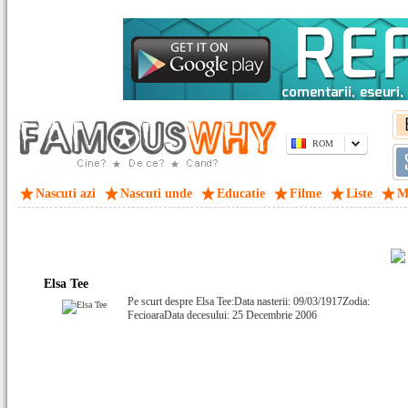
ROM
Nascuti azi
Nascuti unde
Educatie
Filme
Liste
M
Elsa Tee
Pe scurt despre Elsa Tee:Data nasterii: 09/03/1917Zodia:
FecioaraData decesului: 25 Decembrie 2006