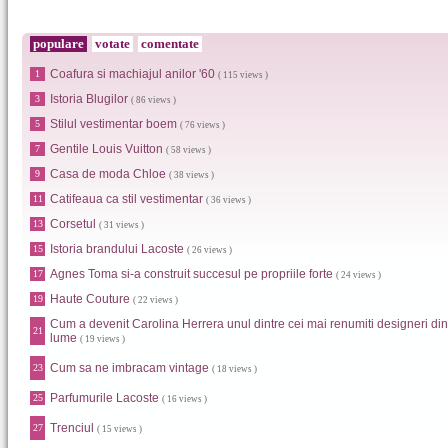
populare
votate
comentate
Coafura si machiajul anilor '60
1
( 115 views )
Istoria Blugilor
3
( 86 views )
Stilul vestimentar boem
5
( 76 views )
Gentile Louis Vuitton
7
( 58 views )
Casa de moda Chloe
9
( 38 views )
Catifeaua ca stil vestimentar
11
( 36 views )
Corsetul
13
( 31 views )
Istoria brandului Lacoste
15
( 26 views )
Agnes Toma si-a construit succesul pe propriile forte
17
( 24 views )
Haute Couture
19
( 22 views )
Cum a devenit Carolina Herrera unul dintre cei mai renumiti designeri din
21
lume
( 19 views )
Cum sa ne imbracam vintage
23
( 18 views )
Parfumurile Lacoste
25
( 16 views )
Trenciul
27
( 15 views )