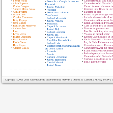
•
Serban Huidu
•
Caracterizarea lui Lica Sam
•
Dealurile si Campia de vest ale
•
Adela Popescu
•
Caracterizarea lui Nica din "
Romaniei
•
Corina Caragea
•
Carnati taranesti din carne de
•
Judetul Mehedinti
•
Andreea Marin Banica
•
Romania intre Orient si Occ
•
Australia
•
Alina Plugaru
•
Pastrama de porc
•
Depresiunea colinara a
•
Nicole Dutu
•
Ultima noapte de dragoste in
Transilvaniei
•
Cristina Ciobanasu
•
Amintiri din copilarie - La c
•
Podisul Mehedinti
•
Kitty Cepraga
•
Caracterizarea Smarandei din
•
Judetul Vrancea
•
Oana Cuzino
•
Rolul Literaturii in Perioada
•
Subcarpatii
•
Ioana Maria Moldovan
•
Cum sa avem grija de imbrac
•
Carpatii de curbura
•
Andreea Esca
•
Mancare de prune uscate
•
Judetul Dolj
•
Inna
•
Familie : definitie, structura
•
Podisul Dobrogei
•
Liviu Varciu
•
Violenta in mediul scolar
•
Judetul Iasi
•
Bianca Dragusanu
•
Referat: Chipul mamei in lit
•
Carpatii Meridionali
•
Dana Savuica
•
Vasile Alecsandri - Pasteluri
•
Republica Africa de Sud
•
Florin Salam
•
Ion, de Liviu Rebreanu - str
•
Podisul Getic
•
Dana Rogoz
•
Comentariul operei Cezara s
•
Efectele benefice asupra sanatatii
•
Andreea Banica
•
Caracterizarea Anei din Moa
ale lacului Amara
•
Planul educational de interve
•
Romania
•
Perioada pasoptista - Rezum
•
Austria
•
Caracterizarea lui Ghita din
•
Carpatii Occidentali
•
Spartanii si modelul lor de 
•
Judetul Hunedoara
•
Bolile globulelor albe
•
Canalul Manecii
•
Judetul Buzau
Copyright ©2006-2026
FamousWhy.ro
toate drepturile rezervate |
Termeni & Conditii
|
Privacy Policy
|
T