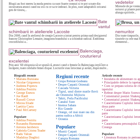
vedetelor
Blugii au fost mereu la moda pentru ca sunt foarte comozi si te pot scoate din
Miresele de pe vremur
incurcatura atunci cand nu stii cu ce sa te imbraci. In plus, sunt adaptabili oricarui
usturoi şi plante put
gen de tinuta,...
alunga spiritele...
Bate
vantul
schimbarii in atelierele Lacoste
nemuritor
Din 2000, cand în atelierul de creaţie Lacoste a intrat pentru prima oară designerul
Din toate timpurile, f
francez Christopher Lemaire, imaginea brandului s-a schimbat radical. Emblema
tinutele cu cele mai 
crocodilului a...
elementul...
Balenciaga,
couturierul
excelentei
Prin anii '60 obişnuia să se spună că, atunci cand o femeie în Balenciaga intră într-o
încăpere, toate celelalte femei dispar. Lucrurile stau întocmai şi astăzi, după multe...
Biografii recente
Regiuni recente
Articole recente
•
Mariana Buruiana
•
Instalatia de alimentare cu ap
•
Grupa Retezat-Godeanu
•
Nicolae Grigorescu
•
Principalele defecte la tapeta
•
Despre Carpatii Orientali
•
Andreea Popescu
•
Cum se prepara solutia de cle
•
Cascada Victoria
•
Adelina Pestritu
tapetului
•
Tigrul, unul dintre marile fluvii
•
George Enescu
•
Referat despre Marin Sorescu
ale Orientului Mijlociu
•
Joe Ranft
•
Comentariul poeziei Shakespe
•
Tahiti, Perla Pacificului
•
Russell Crowe
•
Comentariul poeziei Shakesp
•
Canalul Suez
•
Mircea Eliade
•
Caracterizarea Cuplului lero
•
Imensa Sahara
•
Laetitia Casta
doua parte
•
Rio Grande
•
Paul McCartney
•
Caracterizarea Cuplului lero
•
Orange, cel mai mare rau din
parte
partea sudica a Africii
Populare
•
Caracterizarea Cuplului ler
•
Oceania
•
Adelina Pestritu
parte
•
Ruxandra Hurezeanu
•
Caracterizarea personajului D
Populare
•
Antonia Iacobescu
Creanga
•
Gabriela Cristea Toader
•
Muntii Carpati
•
Radu Valcan
Populare
•
Despre Carpatii Orientali
•
Madalina Draghici
•
Literatura Romana in perioad
•
Campia Romana