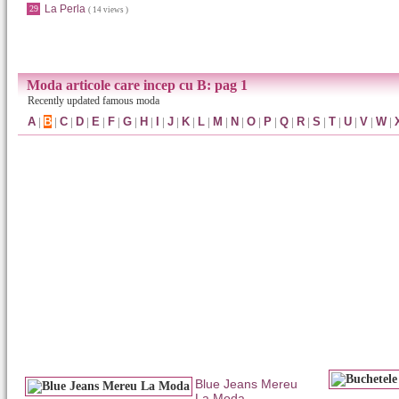
La Perla
29
( 14 views )
Moda articole care incep cu B: pag 1
Recently updated famous moda
A
|
B
|
C
|
D
|
E
|
F
|
G
|
H
|
I
|
J
|
K
|
L
|
M
|
N
|
O
|
P
|
Q
|
R
|
S
|
T
|
U
|
V
|
W
|
Blue Jeans Mereu
La Moda