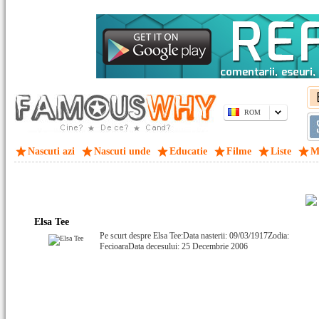
ROM
Nascuti azi
Nascuti unde
Educatie
Filme
Liste
M
Elsa Tee
Pe scurt despre Elsa Tee:Data nasterii: 09/03/1917Zodia:
FecioaraData decesului: 25 Decembrie 2006