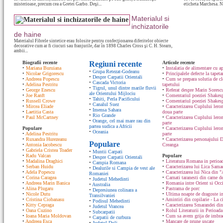
misterioase, precum cea a Gretei Garbo. Deşi...
eticheta Marchesa. N
Materialul si
inchizatorile
de haine
Materialul Fibrele sintetice erau folosite pentru confecţionarea diferitelor obiecte
decorative cum ar fi ciucuri sau franjurile, dar în 1898 Charles Cross şi C. H. Stearn,
ambii...
Biografii recente
Regiuni recente
Articole recente
•
Mariana Buruiana
•
Instalatia de alimentare cu ap
•
Grupa Retezat-Godeanu
•
Nicolae Grigorescu
•
Principalele defecte la tapeta
•
Despre Carpatii Orientali
•
Andreea Popescu
•
Cum se prepara solutia de cle
•
Cascada Victoria
•
Adelina Pestritu
tapetului
•
Tigrul, unul dintre marile fluvii
•
George Enescu
•
Referat despre Marin Sorescu
ale Orientului Mijlociu
•
Joe Ranft
•
Comentariul poeziei Shakespe
•
Tahiti, Perla Pacificului
•
Russell Crowe
•
Comentariul poeziei Shakesp
•
Canalul Suez
•
Mircea Eliade
•
Caracterizarea Cuplului lero
•
Imensa Sahara
•
Laetitia Casta
doua parte
•
Rio Grande
•
Paul McCartney
•
Caracterizarea Cuplului lero
•
Orange, cel mai mare rau din
parte
partea sudica a Africii
Populare
•
Caracterizarea Cuplului ler
•
Oceania
•
Adelina Pestritu
parte
•
Ruxandra Hurezeanu
•
Caracterizarea personajului D
Populare
•
Antonia Iacobescu
Creanga
•
Gabriela Cristea Toader
•
Muntii Carpati
•
Radu Valcan
Populare
•
Despre Carpatii Orientali
•
Madalina Draghici
•
Literatura Romana in perioad
•
Campia Romana
•
Serban Huidu
•
Caracterizarea lui Lica Sam
•
Dealurile si Campia de vest ale
•
Adela Popescu
•
Caracterizarea lui Nica din "
Romaniei
•
Corina Caragea
•
Carnati taranesti din carne de
•
Judetul Mehedinti
•
Andreea Marin Banica
•
Romania intre Orient si Occ
•
Australia
•
Alina Plugaru
•
Pastrama de porc
•
Depresiunea colinara a
•
Nicole Dutu
•
Ultima noapte de dragoste in
Transilvaniei
•
Cristina Ciobanasu
•
Amintiri din copilarie - La c
•
Podisul Mehedinti
•
Kitty Cepraga
•
Caracterizarea Smarandei din
•
Judetul Vrancea
•
Oana Cuzino
•
Rolul Literaturii in Perioada
•
Subcarpatii
•
Ioana Maria Moldovan
•
Cum sa avem grija de imbrac
•
Carpatii de curbura
•
Andreea Esca
•
Mancare de prune uscate
•
Judetul Dolj