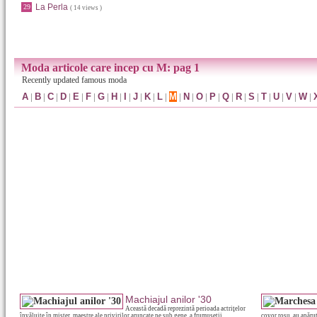
La Perla
29
( 14 views )
Moda articole care incep cu M: pag 1
Recently updated famous moda
A
|
B
|
C
|
D
|
E
|
F
|
G
|
H
|
I
|
J
|
K
|
L
|
M
|
N
|
O
|
P
|
Q
|
R
|
S
|
T
|
U
|
V
|
W
|
Machiajul anilor '30
Această decadă reprezintă perioada actriţelor
învăluite în mister, maestre ale privirilor aruncate pe sub gene, a frumuseţii
covor rosu, au apărut