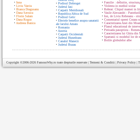
•
Inna
•
Familie : definitie, structura
•
Podisul Dobrogei
•
Liviu Varciu
•
Violenta in mediul scolar
•
Judetul Iasi
•
Bianca Dragusanu
•
Referat: Chipul mamei in lit
•
Carpatii Meridionali
•
Dana Savuica
•
Vasile Alecsandri - Pasteluri
•
Republica Africa de Sud
•
Florin Salam
•
Ion, de Liviu Rebreanu - str
•
Podisul Getic
•
Dana Rogoz
•
Comentariul operei Cezara s
•
Efectele benefice asupra sanatatii
•
Andreea Banica
•
Caracterizarea Anei din Moa
ale lacului Amara
•
Planul educational de interve
•
Romania
•
Perioada pasoptista - Rezum
•
Austria
•
Caracterizarea lui Ghita din
•
Carpatii Occidentali
•
Spartanii si modelul lor de 
•
Judetul Hunedoara
•
Bolile globulelor albe
•
Canalul Manecii
•
Judetul Buzau
Copyright ©2006-2026
FamousWhy.ro
toate drepturile rezervate |
Termeni & Conditii
|
Privacy Policy
|
T