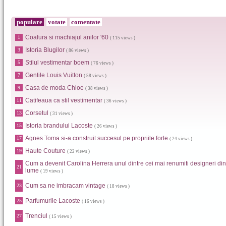
populare
votate
comentate
Coafura si machiajul anilor '60
1
( 115 views )
Istoria Blugilor
3
( 86 views )
Stilul vestimentar boem
5
( 76 views )
Gentile Louis Vuitton
7
( 58 views )
Casa de moda Chloe
9
( 38 views )
Catifeaua ca stil vestimentar
11
( 36 views )
Corsetul
13
( 31 views )
Istoria brandului Lacoste
15
( 26 views )
Agnes Toma si-a construit succesul pe propriile forte
17
( 24 views )
Haute Couture
19
( 22 views )
Cum a devenit Carolina Herrera unul dintre cei mai renumiti designeri din
21
lume
( 19 views )
Cum sa ne imbracam vintage
23
( 18 views )
Parfumurile Lacoste
25
( 16 views )
Trenciul
27
( 15 views )