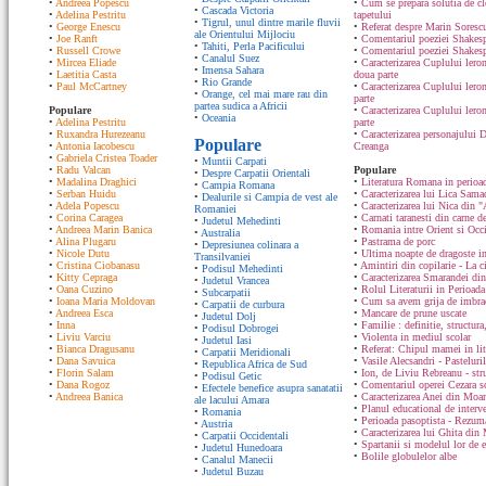
•
Andreea Popescu
•
Cum se prepara solutia de cle
•
Cascada Victoria
•
Adelina Pestritu
tapetului
•
Tigrul, unul dintre marile fluvii
•
George Enescu
•
Referat despre Marin Sorescu
ale Orientului Mijlociu
•
Joe Ranft
•
Comentariul poeziei Shakespe
•
Tahiti, Perla Pacificului
•
Russell Crowe
•
Comentariul poeziei Shakesp
•
Canalul Suez
•
Mircea Eliade
•
Caracterizarea Cuplului lero
•
Imensa Sahara
•
Laetitia Casta
doua parte
•
Rio Grande
•
Paul McCartney
•
Caracterizarea Cuplului lero
•
Orange, cel mai mare rau din
parte
partea sudica a Africii
Populare
•
Caracterizarea Cuplului ler
•
Oceania
•
Adelina Pestritu
parte
•
Ruxandra Hurezeanu
•
Caracterizarea personajului D
Populare
•
Antonia Iacobescu
Creanga
•
Gabriela Cristea Toader
•
Muntii Carpati
•
Radu Valcan
Populare
•
Despre Carpatii Orientali
•
Madalina Draghici
•
Literatura Romana in perioad
•
Campia Romana
•
Serban Huidu
•
Caracterizarea lui Lica Sam
•
Dealurile si Campia de vest ale
•
Adela Popescu
•
Caracterizarea lui Nica din "
Romaniei
•
Corina Caragea
•
Carnati taranesti din carne de
•
Judetul Mehedinti
•
Andreea Marin Banica
•
Romania intre Orient si Occ
•
Australia
•
Alina Plugaru
•
Pastrama de porc
•
Depresiunea colinara a
•
Nicole Dutu
•
Ultima noapte de dragoste in
Transilvaniei
•
Cristina Ciobanasu
•
Amintiri din copilarie - La c
•
Podisul Mehedinti
•
Kitty Cepraga
•
Caracterizarea Smarandei din
•
Judetul Vrancea
•
Oana Cuzino
•
Rolul Literaturii in Perioada
•
Subcarpatii
•
Ioana Maria Moldovan
•
Cum sa avem grija de imbrac
•
Carpatii de curbura
•
Andreea Esca
•
Mancare de prune uscate
•
Judetul Dolj
•
Inna
•
Familie : definitie, structura
•
Podisul Dobrogei
•
Liviu Varciu
•
Violenta in mediul scolar
•
Judetul Iasi
•
Bianca Dragusanu
•
Referat: Chipul mamei in lit
•
Carpatii Meridionali
•
Dana Savuica
•
Vasile Alecsandri - Pasteluri
•
Republica Africa de Sud
•
Florin Salam
•
Ion, de Liviu Rebreanu - str
•
Podisul Getic
•
Dana Rogoz
•
Comentariul operei Cezara s
•
Efectele benefice asupra sanatatii
•
Andreea Banica
•
Caracterizarea Anei din Moa
ale lacului Amara
•
Planul educational de interve
•
Romania
•
Perioada pasoptista - Rezum
•
Austria
•
Caracterizarea lui Ghita din
•
Carpatii Occidentali
•
Spartanii si modelul lor de 
•
Judetul Hunedoara
•
Bolile globulelor albe
•
Canalul Manecii
•
Judetul Buzau