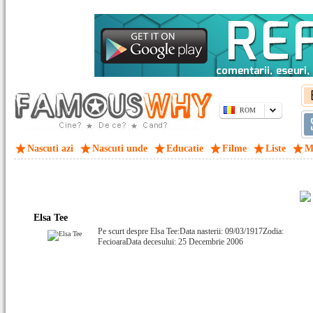
ROM
Nascuti azi
Nascuti unde
Educatie
Filme
Liste
M
Elsa Tee
Pe scurt despre Elsa Tee:Data nasterii: 09/03/1917Zodia:
FecioaraData decesului: 25 Decembrie 2006