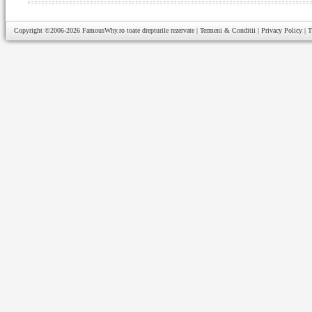
Copyright ©2006-2026
FamousWhy.ro
toate drepturile rezervate |
Termeni & Conditii
|
Privacy Policy
|
T