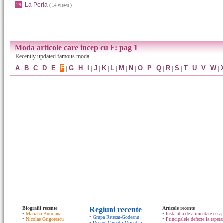
La Perla
29
( 14 views )
Moda articole care incep cu F: pag 1
Recently updated famous moda
A
|
B
|
C
|
D
|
E
|
F
|
G
|
H
|
I
|
J
|
K
|
L
|
M
|
N
|
O
|
P
|
Q
|
R
|
S
|
T
|
U
|
V
|
W
|
Biografii recente
Regiuni recente
Articole recente
•
Mariana Buruiana
•
Instalatia de alimentare cu ap
•
Grupa Retezat-Godeanu
•
Nicolae Grigorescu
•
Principalele defecte la tapeta
•
Despre Carpatii Orientali