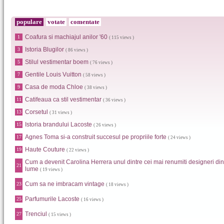
populare
votate
comentate
Coafura si machiajul anilor '60
1
( 115 views )
Istoria Blugilor
3
( 86 views )
Stilul vestimentar boem
5
( 76 views )
Gentile Louis Vuitton
7
( 58 views )
Casa de moda Chloe
9
( 38 views )
Catifeaua ca stil vestimentar
11
( 36 views )
Corsetul
13
( 31 views )
Istoria brandului Lacoste
15
( 26 views )
Agnes Toma si-a construit succesul pe propriile forte
17
( 24 views )
Haute Couture
19
( 22 views )
Cum a devenit Carolina Herrera unul dintre cei mai renumiti designeri din
21
lume
( 19 views )
Cum sa ne imbracam vintage
23
( 18 views )
Parfumurile Lacoste
25
( 16 views )
Trenciul
27
( 15 views )