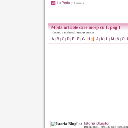
La Perla
29
( 14 views )
Moda articole care incep cu I: pag 1
Recently updated famous moda
A
|
B
|
C
|
D
|
E
|
F
|
G
|
H
|
I
|
J
|
K
|
L
|
M
|
N
|
O
|
Istoria Blugilor
Denim, blugi, jeans, sau blue-jeans, ind