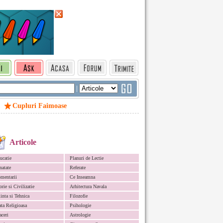
|
Cupluri Faimoase
Articole
ucatie
Planuri de Lectie
natate
Referate
mentarii
Ce Inseamna
orie si Civilizatie
Arhitectura Navala
iinta si Tehnica
Filozofie
ata Religioasa
Psihologie
aceri
Astrologie