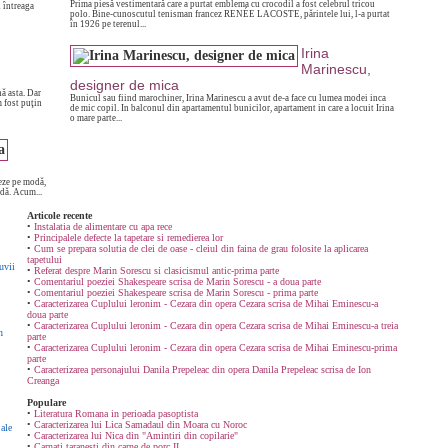
Prima piesă vestimentară care a purtat emblema cu crocodil a fost celebrul tricou
n întreaga
polo. Bine-cunoscutul tenisman francez RENÉE LACOSTE, părintele lui, l-a purtat
în 1926 pe terenul...
Irina
Marinescu,
designer de mica
ă asta. Dar
Bunicul sau fiind marochiner, Irina Marinescu a avut de-a face cu lumea modei inca
m fost puţin
de mic copil. In balconul din apartamentul bunicilor, apartament in care a locuit Irina
o mare parte...
zeze pe modă,
dă. Acum...
Articole recente
•
Instalatia de alimentare cu apa rece
•
Principalele defecte la tapetare si remedierea lor
•
Cum se prepara solutia de clei de oase - cleiul din faina de grau folosite la aplicarea
tapetului
uvii
•
Referat despre Marin Sorescu si clasicismul antic-prima parte
•
Comentariul poeziei Shakespeare scrisa de Marin Sorescu - a doua parte
•
Comentariul poeziei Shakespeare scrisa de Marin Sorescu - prima parte
•
Caracterizarea Cuplului leronim - Cezara din opera Cezara scrisa de Mihai Eminescu-a
doua parte
•
Caracterizarea Cuplului leronim - Cezara din opera Cezara scrisa de Mihai Eminescu-a treia
n
parte
•
Caracterizarea Cuplului leronim - Cezara din opera Cezara scrisa de Mihai Eminescu-prima
parte
•
Caracterizarea personajului Danila Prepeleac din opera Danila Prepeleac scrisa de Ion
Creanga
Populare
•
Literatura Romana in perioada pasoptista
•
Caracterizarea lui Lica Samadaul din Moara cu Noroc
ale
•
Caracterizarea lui Nica din "Amintiri din copilarie"
•
Carnati taranesti din carne de porc II