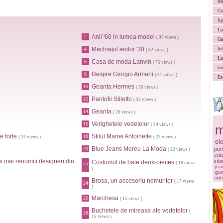
Mu
Ce
Sp
Lu
Anii '60 in lumea modei
2
( 97 views )
Ga
Machiajul anilor '30
In
4
( 82 views )
Lu
Casa de moda Lanvin
6
( 75 views )
Jo
Despre Giorgio Armani
8
( 51 views )
Es
Geanta Hermes
10
( 36 views )
Pantofii Stiletto
12
( 32 views )
Geanta
14
( 26 views )
Verighetele vedetelor
16
( 24 views )
m
e forte
Stilul Mariei Antoinette
18
( 24 views )
( 23 views )
el
Blue Jeans Mereu La Moda
20
por
( 22 views )
cut
i mai renumiti designeri din
int
Costumul de baie deux-pieces
( 18 views
22
jea
)
guc
agh
Brosa, un accesoriu nemuritor
( 17 views
24
)
Marchesa
26
( 15 views )
Buchetele de mireasa ale vedetelor
(
28
15 views )