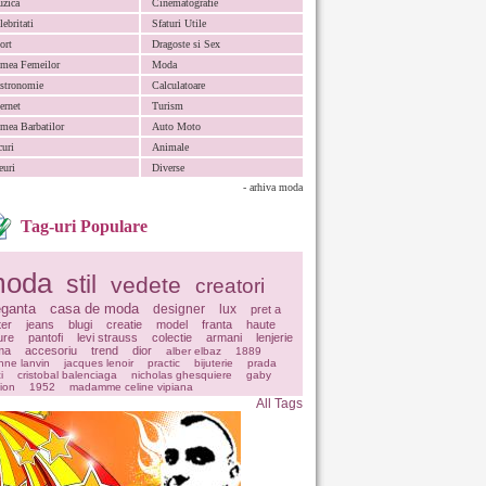
zica
Cinematografie
lebritati
Sfaturi Utile
ort
Dragoste si Sex
mea Femeilor
Moda
stronomie
Calculatoare
ternet
Turism
mea Barbatilor
Auto Moto
curi
Animale
euri
Diverse
- arhiva moda
Tag-uri Populare
oda
stil
vedete
creatori
eganta
casa de moda
designer
lux
pret a
ter
jeans
blugi
creatie
model
franta
haute
ure
pantofi
levi strauss
colectie
armani
lenjerie
ima
accesoriu
trend
dior
alber elbaz
1889
nne lanvin
jacques lenoir
practic
bijuterie
prada
i
cristobal balenciaga
nicholas ghesquiere
gaby
ion
1952
madamme celine vipiana
All Tags