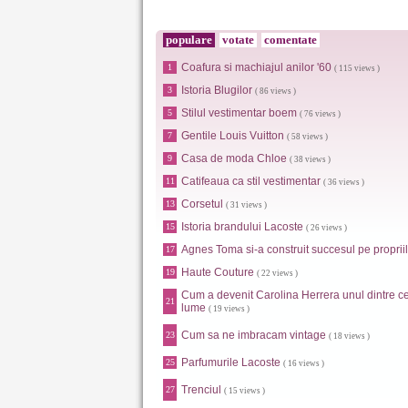
populare
votate
comentate
Coafura si machiajul anilor '60
1
( 115 views )
Istoria Blugilor
3
( 86 views )
Stilul vestimentar boem
5
( 76 views )
Gentile Louis Vuitton
7
( 58 views )
Casa de moda Chloe
9
( 38 views )
Catifeaua ca stil vestimentar
11
( 36 views )
Corsetul
13
( 31 views )
Istoria brandului Lacoste
15
( 26 views )
Agnes Toma si-a construit succesul pe propriil
17
Haute Couture
19
( 22 views )
Cum a devenit Carolina Herrera unul dintre ce
21
lume
( 19 views )
Cum sa ne imbracam vintage
23
( 18 views )
Parfumurile Lacoste
25
( 16 views )
Trenciul
27
( 15 views )