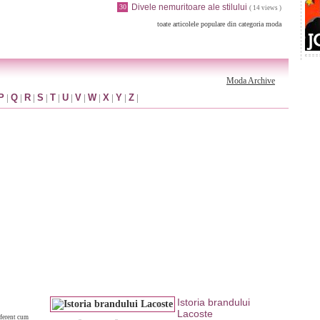
Divele nemuritoare ale stilului
30
( 14 views )
toate articolele populare din categoria moda
Moda Archive
P
|
Q
|
R
|
S
|
T
|
U
|
V
|
W
|
X
|
Y
|
Z
|
Istoria brandului
Lacoste
iferent cum