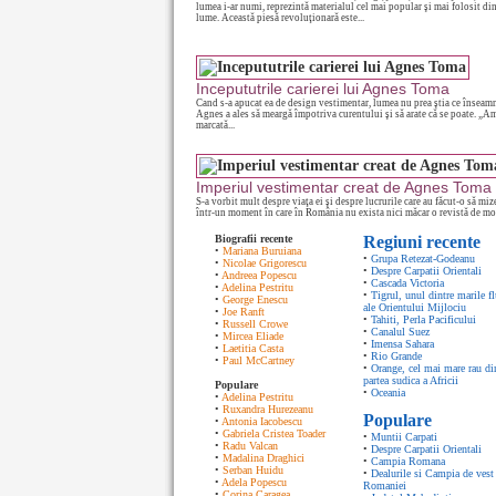
lumea i-ar numi, reprezintă materialul cel mai popular şi mai folosit di
lume. Această piesă revoluţionară este...
Incepututrile carierei lui Agnes Toma
Cand s-a apucat ea de design vestimentar, lumea nu prea ştia ce înseamn
Agnes a ales să meargă împotriva curentului şi să arate că se poate. „A
marcată...
Imperiul vestimentar creat de Agnes Toma
S-a vorbit mult despre viaţa ei şi despre lucrurile care au făcut-o să mi
într-un moment în care în România nu exista nici măcar o revistă de mo
Biografii recente
Regiuni recente
•
Mariana Buruiana
•
Grupa Retezat-Godeanu
•
Nicolae Grigorescu
•
Despre Carpatii Orientali
•
Andreea Popescu
•
Cascada Victoria
•
Adelina Pestritu
•
Tigrul, unul dintre marile fl
•
George Enescu
ale Orientului Mijlociu
•
Joe Ranft
•
Tahiti, Perla Pacificului
•
Russell Crowe
•
Canalul Suez
•
Mircea Eliade
•
Imensa Sahara
•
Laetitia Casta
•
Rio Grande
•
Paul McCartney
•
Orange, cel mai mare rau di
partea sudica a Africii
Populare
•
Oceania
•
Adelina Pestritu
•
Ruxandra Hurezeanu
Populare
•
Antonia Iacobescu
•
Gabriela Cristea Toader
•
Muntii Carpati
•
Radu Valcan
•
Despre Carpatii Orientali
•
Madalina Draghici
•
Campia Romana
•
Serban Huidu
•
Dealurile si Campia de vest 
•
Adela Popescu
Romaniei
•
Corina Caragea