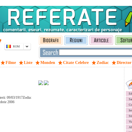
ROM
Filme
Liste
Monden
Citate Celebre
Zodiac
Director
Ed
terii: 09/03/1917Zodia:
Sa
mbrie 2006
Co
Ist
St
Vi
Af