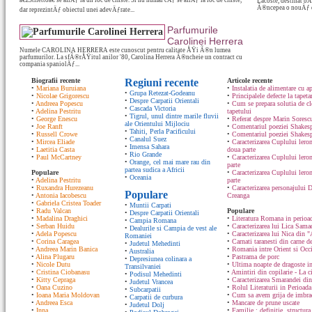
â€žStilettoâ€ se aflÄƒ la un loc de cinste. Si nu numai cÄƒ se aflÄƒ la loc de cinste,
Lacoste, destinat bÄ
Ã®ncepea o nouÄƒ er
dar reprezintÄƒ obiectul unei adevÄƒrate...
Parfumurile
Carolinei Herrera
Numele CAROLINA HERRERA este cunoscut pentru calitate ÅŸi Ã®n lumea
parfumurilor. La sfÃ®rÅŸitul anilor '80, Carolina Herrera Ã®ncheie un contract cu
compania spaniolÄƒ...
Biografii recente
Regiuni recente
Articole recente
•
Mariana Buruiana
•
Instalatia de alimentare cu ap
•
Grupa Retezat-Godeanu
•
Nicolae Grigorescu
•
Principalele defecte la tapeta
•
Despre Carpatii Orientali
•
Andreea Popescu
•
Cum se prepara solutia de cle
•
Cascada Victoria
•
Adelina Pestritu
tapetului
•
Tigrul, unul dintre marile fluvii
•
George Enescu
•
Referat despre Marin Sorescu
ale Orientului Mijlociu
•
Joe Ranft
•
Comentariul poeziei Shakespe
•
Tahiti, Perla Pacificului
•
Russell Crowe
•
Comentariul poeziei Shakesp
•
Canalul Suez
•
Mircea Eliade
•
Caracterizarea Cuplului lero
•
Imensa Sahara
•
Laetitia Casta
doua parte
•
Rio Grande
•
Paul McCartney
•
Caracterizarea Cuplului lero
•
Orange, cel mai mare rau din
parte
partea sudica a Africii
Populare
•
Caracterizarea Cuplului ler
•
Oceania
•
Adelina Pestritu
parte
•
Ruxandra Hurezeanu
•
Caracterizarea personajului D
Populare
•
Antonia Iacobescu
Creanga
•
Gabriela Cristea Toader
•
Muntii Carpati
•
Radu Valcan
Populare
•
Despre Carpatii Orientali
•
Madalina Draghici
•
Literatura Romana in perioad
•
Campia Romana
•
Serban Huidu
•
Caracterizarea lui Lica Sam
•
Dealurile si Campia de vest ale
•
Adela Popescu
•
Caracterizarea lui Nica din "
Romaniei
•
Corina Caragea
•
Carnati taranesti din carne de
•
Judetul Mehedinti
•
Andreea Marin Banica
•
Romania intre Orient si Occ
•
Australia
•
Alina Plugaru
•
Pastrama de porc
•
Depresiunea colinara a
•
Nicole Dutu
•
Ultima noapte de dragoste in
Transilvaniei
•
Cristina Ciobanasu
•
Amintiri din copilarie - La c
•
Podisul Mehedinti
•
Kitty Cepraga
•
Caracterizarea Smarandei din
•
Judetul Vrancea
•
Oana Cuzino
•
Rolul Literaturii in Perioada
•
Subcarpatii
•
Ioana Maria Moldovan
•
Cum sa avem grija de imbrac
•
Carpatii de curbura
•
Andreea Esca
•
Mancare de prune uscate
•
Judetul Dolj
•
Inna
•
Familie : definitie, structura