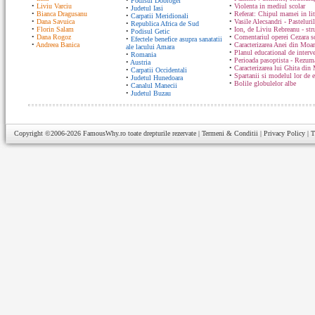
•
Podisul Dobrogei
•
Liviu Varciu
•
Violenta in mediul scolar
•
Judetul Iasi
•
Bianca Dragusanu
•
Referat: Chipul mamei in lit
•
Carpatii Meridionali
•
Dana Savuica
•
Vasile Alecsandri - Pasteluri
•
Republica Africa de Sud
•
Florin Salam
•
Ion, de Liviu Rebreanu - str
•
Podisul Getic
•
Dana Rogoz
•
Comentariul operei Cezara s
•
Efectele benefice asupra sanatatii
•
Andreea Banica
•
Caracterizarea Anei din Moa
ale lacului Amara
•
Planul educational de interve
•
Romania
•
Perioada pasoptista - Rezum
•
Austria
•
Caracterizarea lui Ghita din
•
Carpatii Occidentali
•
Spartanii si modelul lor de 
•
Judetul Hunedoara
•
Bolile globulelor albe
•
Canalul Manecii
•
Judetul Buzau
Copyright ©2006-2026
FamousWhy.ro
toate drepturile rezervate |
Termeni & Conditii
|
Privacy Policy
|
T