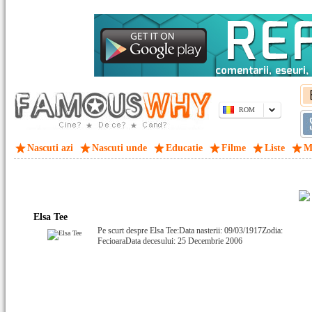
ROM
Nascuti azi
Nascuti unde
Educatie
Filme
Liste
M
Elsa Tee
Pe scurt despre Elsa Tee:Data nasterii: 09/03/1917Zodia:
FecioaraData decesului: 25 Decembrie 2006