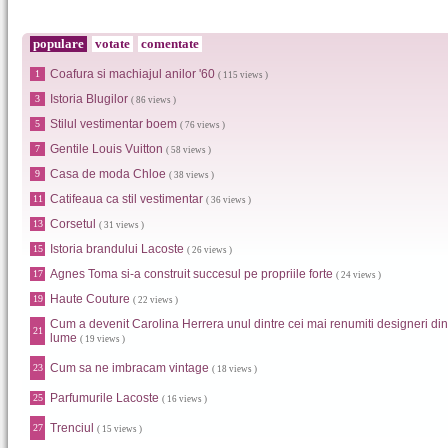
populare
votate
comentate
Coafura si machiajul anilor '60
1
( 115 views )
Istoria Blugilor
3
( 86 views )
Stilul vestimentar boem
5
( 76 views )
Gentile Louis Vuitton
7
( 58 views )
Casa de moda Chloe
9
( 38 views )
Catifeaua ca stil vestimentar
11
( 36 views )
Corsetul
13
( 31 views )
Istoria brandului Lacoste
15
( 26 views )
Agnes Toma si-a construit succesul pe propriile forte
17
( 24 views )
Haute Couture
19
( 22 views )
Cum a devenit Carolina Herrera unul dintre cei mai renumiti designeri din
21
lume
( 19 views )
Cum sa ne imbracam vintage
23
( 18 views )
Parfumurile Lacoste
25
( 16 views )
Trenciul
27
( 15 views )