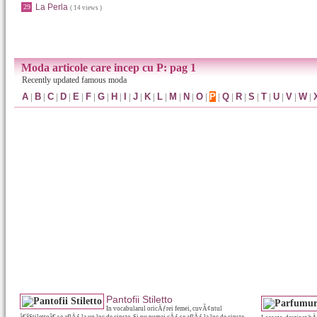
La Perla
29
( 14 views )
Moda articole care incep cu P: pag 1
Recently updated famous moda
A
|
B
|
C
|
D
|
E
|
F
|
G
|
H
|
I
|
J
|
K
|
L
|
M
|
N
|
O
|
P
|
Q
|
R
|
S
|
T
|
U
|
V
|
W
|
Pantofii Stiletto
In vocabularul oricÄƒrei femei, cuvÃ¢ntul