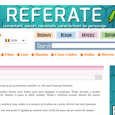
ROM
Filme
Liste
Monden
Citate Celebre
Zodiac
Director
reusit sa isi accesorizeze tinutele cu cele mai frumoase bijuterii.
 confera mereu unei femei acea aura eleganta si pretioasa. Drept dovada a acestei
chi timpuri si pana in zilele noastre, fiindu-i conferita aceeasi atentie din partea
 asortezi, insa, odata ce a inceput sa iti placa sa o porti, efectul este unul garantat.
, sau mai poate fi agatata pe umarul unei rochii de seara sau pe esarfa de matase.