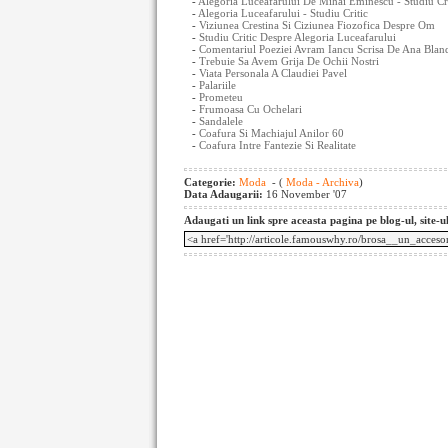
-
Alegoria Luceafarului De Mihai Eminescu - Studiu Cri
-
Alegoria Luceafarului - Studiu Critic
-
Viziunea Crestina Si Ciziunea Fiozofica Despre Om
-
Studiu Critic Despre Alegoria Luceafarului
-
Comentariul Poeziei Avram Iancu Scrisa De Ana Blan
-
Trebuie Sa Avem Grija De Ochii Nostri
-
Viata Personala A Claudiei Pavel
-
Palariile
-
Prometeu
-
Frumoasa Cu Ochelari
-
Sandalele
-
Coafura Si Machiajul Anilor 60
-
Coafura Intre Fantezie Si Realitate
Categorie:
Moda
- (
Moda - Archiva
)
Data Adaugarii:
16 November '07
Adaugati un link spre aceasta pagina pe blog-ul, site-u