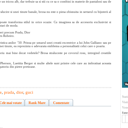
e un tricou alb, dar trebuie sa si stii cu ce sa o combini in materie de pantaloni sau de
lucire si unei tinute banale, brosa nu este o piesa obisnuita in sertarul cu bijuterii al
oate transforma stilul in orice ocazie. Cu imaginea sa de accesoriu exclusivist si
entari de moda.
neri precum Prada, Dior
nts Robeiro.
istica anilor ’50. Prinsa pe umarul unei creatii excentrice a lui John Galliano sau pe
nei tinute, ea reprezinta o adevarata emblema a personalitatii celui care o poarta.
riu mai bine decat vedetele? Brosa straluceste pe covorul rosu, intregind creatiile
erson, Laetitia Berger si multe altele sunt printre cele care au imbratisat aceasta
gatoriu din pietre pretioase.
e
,
prada
,
dior
,
guci
Stati
Visi
Cele mai votate
Rank Mare
Comentate
Vote
Fame 