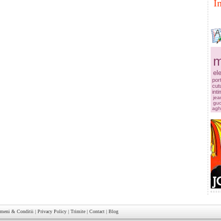
I
m
el
por
cut
int
jea
guc
agh
rmeni & Conditii
|
Privacy Policy
|
Trimite
|
Contact
|
Blog