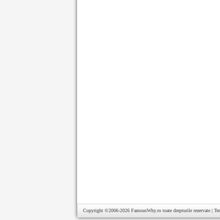
Copyright ©2006-2026
FamousWhy.ro
toate drepturile rezervate |
Te