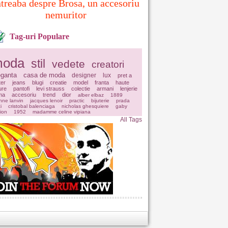
ntreaba despre Brosa, un accesoriu
nemuritor
Tag-uri Populare
oda
stil
vedete
creatori
eganta
casa de moda
designer
lux
pret a
ter
jeans
blugi
creatie
model
franta
haute
ure
pantofi
levi strauss
colectie
armani
lenjerie
ima
accesoriu
trend
dior
alber elbaz
1889
nne lanvin
jacques lenoir
practic
bijuterie
prada
i
cristobal balenciaga
nicholas ghesquiere
gaby
ion
1952
madamme celine vipiana
All Tags