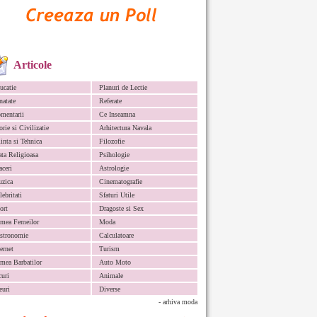
Articole
ucatie
Planuri de Lectie
natate
Referate
mentarii
Ce Inseamna
orie si Civilizatie
Arhitectura Navala
iinta si Tehnica
Filozofie
ata Religioasa
Psihologie
aceri
Astrologie
zica
Cinematografie
lebritati
Sfaturi Utile
ort
Dragoste si Sex
mea Femeilor
Moda
stronomie
Calculatoare
ternet
Turism
mea Barbatilor
Auto Moto
curi
Animale
euri
Diverse
- arhiva moda