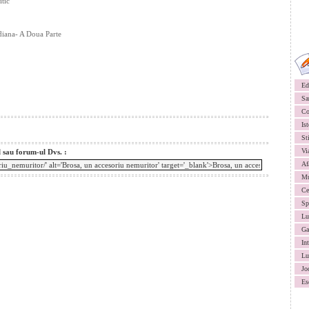
tic
diana- A Doua Parte
Ed
Sa
Co
Ist
St
Vi
l sau forum-ul Dvs. :
Af
Mu
Ce
Sp
Lu
Ga
In
Lu
Jo
Es