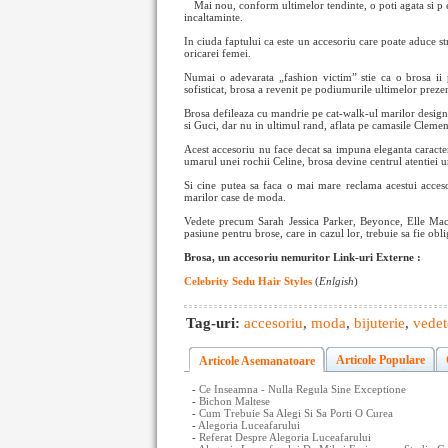
Mai nou, conform ultimelor tendinte, o poti agata si p
incaltaminte.
In ciuda faptului ca este un accesoriu care poate aduce stra
oricarei femei.
Numai o adevarata „fashion victim” stie ca o brosa ii p
sofisticat, brosa a revenit pe podiumurile ultimelor prez
Brosa defileaza cu mandrie pe cat-walk-ul marilor desig
si Guci, dar nu in ultimul rand, aflata pe camasile Cleme
Acest accesoriu nu face decat sa impuna eleganta caracter
umarul unei rochii Celine, brosa devine centrul atentiei u
Si cine putea sa faca o mai mare reclama acestui acceso
marilor case de moda.
Vedete precum Sarah Jessica Parker, Beyonce, Elle MacPh
pasiune pentru brose, care in cazul lor, trebuie sa fie obli
Brosa, un accesoriu nemuritor Link-uri Externe :
Celebrity Sedu Hair Styles
(
Enlgish
)
Tag-uri:
accesoriu
,
moda
,
bijuterie
,
vedet
Articole Populare
Articole Asemanatoare
-
Ce Inseamna - Nulla Regula Sine Exceptione
-
Bichon Maltese
-
Cum Trebuie Sa Alegi Si Sa Porti O Curea
-
Alegoria Luceafarului
-
Referat Despre Alegoria Luceafarului