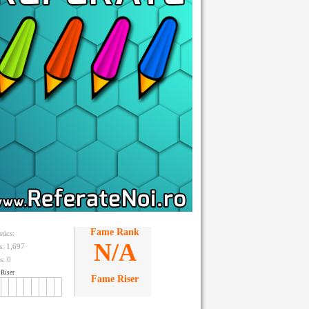
Fame Rank
stics:
N/A
ts: 1,697
s:
0
Riser
Fame Riser