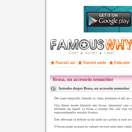
Nascuti azi
Nascuti unde
Educatie
Brosa, un accesoriu nemuritor
Q:
Intreaba despre Brosa, un accesoriu nemuritor
Din toate timpurile, femeile cu clasa, prestanta si stil, au 
Una dintre aceste bijuterii este brosa, elementul care
afirmatii sta faptul ca brosa a rezistat din cele mai ve
reprezentantelor sexului frumos.
Este adevarat ca trebuie sa stii unde sa o prinzi si cum sa o
O brosa poate sa puna in valoare reverul unui taior clasic