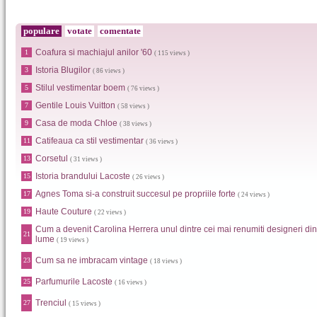
populare
votate
comentate
Coafura si machiajul anilor '60
1
( 115 views )
Istoria Blugilor
3
( 86 views )
Stilul vestimentar boem
5
( 76 views )
Gentile Louis Vuitton
7
( 58 views )
Casa de moda Chloe
9
( 38 views )
Catifeaua ca stil vestimentar
11
( 36 views )
Corsetul
13
( 31 views )
Istoria brandului Lacoste
15
( 26 views )
Agnes Toma si-a construit succesul pe propriile forte
17
( 24 views )
Haute Couture
19
( 22 views )
Cum a devenit Carolina Herrera unul dintre cei mai renumiti designeri din
21
lume
( 19 views )
Cum sa ne imbracam vintage
23
( 18 views )
Parfumurile Lacoste
25
( 16 views )
Trenciul
27
( 15 views )