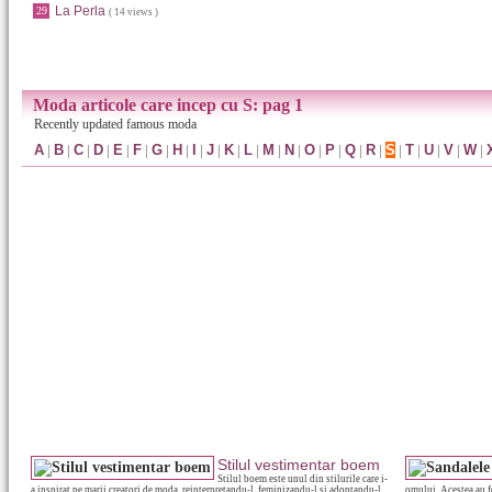
La Perla
29
( 14 views )
Moda articole care incep cu S: pag 1
Recently updated famous moda
A
|
B
|
C
|
D
|
E
|
F
|
G
|
H
|
I
|
J
|
K
|
L
|
M
|
N
|
O
|
P
|
Q
|
R
|
S
|
T
|
U
|
V
|
W
|
Stilul vestimentar boem
Stilul boem este unul din stilurile care i-
a inspirat pe marii creatori de moda, reinterpretandu-l, feminizandu-l si adoptandu-l
omului. Acestea au f