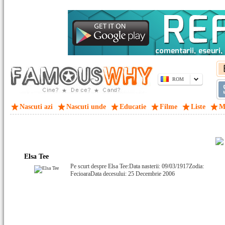
ROM
Nascuti azi
Nascuti unde
Educatie
Filme
Liste
M
Elsa Tee
Pe scurt despre Elsa Tee:Data nasterii: 09/03/1917Zodia:
FecioaraData decesului: 25 Decembrie 2006