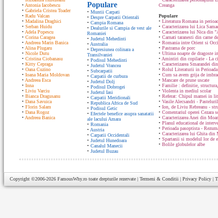
Populare
•
Antonia Iacobescu
Creanga
•
Gabriela Cristea Toader
•
Muntii Carpati
•
Radu Valcan
Populare
•
Despre Carpatii Orientali
•
Madalina Draghici
•
Literatura Romana in perioad
•
Campia Romana
•
Serban Huidu
•
Caracterizarea lui Lica Sam
•
Dealurile si Campia de vest ale
•
Adela Popescu
•
Caracterizarea lui Nica din "
Romaniei
•
Corina Caragea
•
Carnati taranesti din carne de
•
Judetul Mehedinti
•
Andreea Marin Banica
•
Romania intre Orient si Occ
•
Australia
•
Alina Plugaru
•
Pastrama de porc
•
Depresiunea colinara a
•
Nicole Dutu
•
Ultima noapte de dragoste in
Transilvaniei
•
Cristina Ciobanasu
•
Amintiri din copilarie - La c
•
Podisul Mehedinti
•
Kitty Cepraga
•
Caracterizarea Smarandei din
•
Judetul Vrancea
•
Oana Cuzino
•
Rolul Literaturii in Perioada
•
Subcarpatii
•
Ioana Maria Moldovan
•
Cum sa avem grija de imbrac
•
Carpatii de curbura
•
Andreea Esca
•
Mancare de prune uscate
•
Judetul Dolj
•
Inna
•
Familie : definitie, structura
•
Podisul Dobrogei
•
Liviu Varciu
•
Violenta in mediul scolar
•
Judetul Iasi
•
Bianca Dragusanu
•
Referat: Chipul mamei in lit
•
Carpatii Meridionali
•
Dana Savuica
•
Vasile Alecsandri - Pasteluri
•
Republica Africa de Sud
•
Florin Salam
•
Ion, de Liviu Rebreanu - str
•
Podisul Getic
•
Dana Rogoz
•
Comentariul operei Cezara s
•
Efectele benefice asupra sanatatii
•
Andreea Banica
•
Caracterizarea Anei din Moa
ale lacului Amara
•
Planul educational de interve
•
Romania
•
Perioada pasoptista - Rezum
•
Austria
•
Caracterizarea lui Ghita din
•
Carpatii Occidentali
•
Spartanii si modelul lor de 
•
Judetul Hunedoara
•
Bolile globulelor albe
•
Canalul Manecii
•
Judetul Buzau
Copyright ©2006-2026
FamousWhy.ro
toate drepturile rezervate |
Termeni & Conditii
|
Privacy Policy
|
T