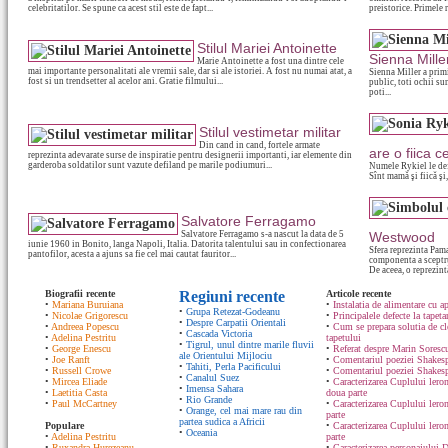
celebritatilor. Se spune ca acest stil este de fapt...
preistorice. Primele r
Stilul Mariei Antoinette
Sienna Mille
Marie Antoinette a fost una dintre cele
mai importante personalitati ale vremii sale, dar si ale istoriei. A fost nu numai atat, a
Sienna Miller a primi
fost si un trendsetter al acelor ani. Gratie filmului...
public, toti ochii sun
poti...
Stilul vestimetar militar
Din cand in cand, fortele armate
are o fiica c
reprezinta adevarate surse de inspiratie pentru designerii importanti, iar elemente din
garderoba soldatilor sunt vazute defiland pe marile podiumuri...
Numele Rykiel le def
Sînt mamă şi fiică şi,
Salvatore Ferragamo
Salvatore Ferragamo s-a nascut la data de 5
Westwood
iunie 1960 in Bonito, langa Napoli, Italia. Datorita talentului sau in confectionarea
Sfera reprezinta Pama
pantofilor, acesta a ajuns sa fie cel mai cautat fauritor...
componenta a sceptru
De aceea, o reprezintă
Biografii recente
Regiuni recente
Articole recente
•
Mariana Buruiana
•
Instalatia de alimentare cu ap
•
Grupa Retezat-Godeanu
•
Nicolae Grigorescu
•
Principalele defecte la tapeta
•
Despre Carpatii Orientali
•
Andreea Popescu
•
Cum se prepara solutia de cle
•
Cascada Victoria
•
Adelina Pestritu
tapetului
•
Tigrul, unul dintre marile fluvii
•
George Enescu
•
Referat despre Marin Sorescu
ale Orientului Mijlociu
•
Joe Ranft
•
Comentariul poeziei Shakespe
•
Tahiti, Perla Pacificului
•
Russell Crowe
•
Comentariul poeziei Shakesp
•
Canalul Suez
•
Mircea Eliade
•
Caracterizarea Cuplului lero
•
Imensa Sahara
•
Laetitia Casta
doua parte
•
Rio Grande
•
Paul McCartney
•
Caracterizarea Cuplului lero
•
Orange, cel mai mare rau din
parte
partea sudica a Africii
Populare
•
Caracterizarea Cuplului ler
•
Oceania
•
Adelina Pestritu
parte
•
Ruxandra Hurezeanu
•
Caracterizarea personajului D