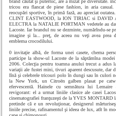
brand căutat şi puternic, are a mizat pe diversitate. în
tricou era flancat de piese fashion, in aria casual.
reocupări sportive, în primă fază, au apreciat ou
CLINT EASTWOOD, la ION TIRIAC si DAVID
ELECTRA la NATALIE PORTMAN vedetele au dat gir
Lacoste. Iar brandul nu se dezminte, numărîndu-se prin
imagine şi la... preţ, de aceea nu veţi avea prea d
emblema crocodilului.
0 invitaţie albă, de forma unei casete, chema pers
participe la show-ul Lacoste de la săptămîna mode
2006. Colecţia pentru toamna anului trecut a adus l
variaţii ale fustei mini, tivuri aparent descusute, dar d
lînă şi celebrele tricouri polo în dungi sau în culori n
la New York, un Citroën galben plasat pe catwa
efervescentă. Hainele cu semnătura lui Lemaire 
revigorant: el a urmat liniile clasice ale casei Laco
cinematografiei franţuzeşti de la YVES MONTAR
pretinde că e un revoluţionar, designerul mărturise
liniile precise, rafinamentul şi ideea de lux, atît în mo
cape şi chimonouri.