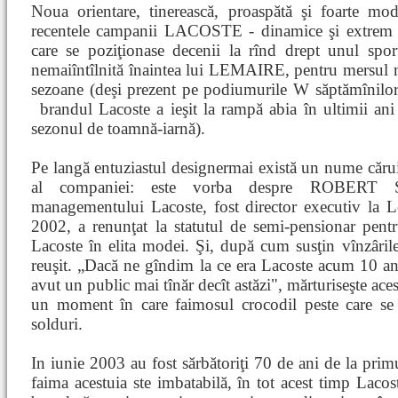
Noua orientare, tinerească, proaspătă şi foarte mode
recentele campanii LACOSTE - dinamice şi extrem 
care se poziţionase decenii la rînd drept unul spor
nemaiîntîlnită înaintea lui LEMAIRE, pentru mersul m
sezoane (deşi prezent pe podiumurile W săptămînilo
brandul Lacoste a ieşit la rampă abia în ultimii ani
sezonul de toamnă-iarnă).
Pe langă entuziastul designermai există un nume cărui
al companiei: este vorba despre ROBERT S
managementului Lacoste, fost director executiv la L
2002, a renunţat la statutul de semi-pensionar pent
Lacoste în elita modei. Şi, după cum susţin vînzârile
reuşit. „Dacă ne gîndim la ce era Lacoste acum 10 a
avut un public mai tînăr decît astăzi", mărturiseşte ace
un moment în care faimosul crocodil peste care se 
solduri.
In iunie 2003 au fost sărbătoriţi 70 de ani de la prim
faima acestuia ste imbatabilă, în tot acest timp Lacos