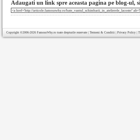
Adaugati un link spre aceasta pagina pe blog-ul, si
Copyright ©2006-2026
FamousWhy.ro
toate drepturile rezervate |
Termeni & Conditii
|
Privacy Policy
|
T