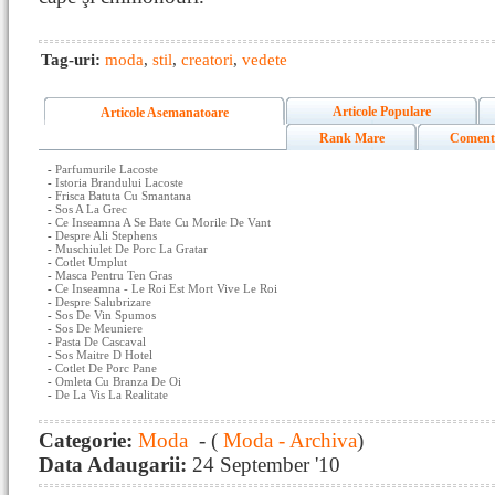
Tag-uri:
moda
,
stil
,
creatori
,
vedete
Articole Populare
Articole Asemanatoare
Rank Mare
Coment
-
Parfumurile Lacoste
-
Istoria Brandului Lacoste
-
Frisca Batuta Cu Smantana
-
Sos A La Grec
-
Ce Inseamna A Se Bate Cu Morile De Vant
-
Despre Ali Stephens
-
Muschiulet De Porc La Gratar
-
Cotlet Umplut
-
Masca Pentru Ten Gras
-
Ce Inseamna - Le Roi Est Mort Vive Le Roi
-
Despre Salubrizare
-
Sos De Vin Spumos
-
Sos De Meuniere
-
Pasta De Cascaval
-
Sos Maitre D Hotel
-
Cotlet De Porc Pane
-
Omleta Cu Branza De Oi
-
De La Vis La Realitate
Categorie:
Moda
- (
Moda - Archiva
)
Data Adaugarii:
24 September '10