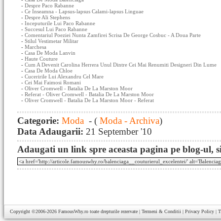
-
Despre Paco Rabanne
-
Ce Inseamna - Lapsus-lapsus Calami-lapsus Linguae
-
Despre Ali Stephens
-
Inceputurile Lui Paco Rabanne
-
Succesul Lui Paco Rabanne
-
Comentariul Poeziei Nunta Zamfirei Scrisa De George Cosbuc - A Doua Parte
-
Stilul Vestimetar Militar
-
Marchesa
-
Casa De Moda Lanvin
-
Haute Couture
-
Cum A Devenit Carolina Herrera Unul Dintre Cei Mai Renumiti Designeri Din Lume
-
Casa De Moda Chloe
-
Cuceririle Lui Alexandru Cel Mare
-
Cei Mai Faimosi Romani
-
Oliver Cromwell - Batalia De La Marston Moor
-
Referat - Oliver Cromwell - Batalia De La Marston Moor
-
Oliver Cromwell - Batalia De La Marston Moor - Referat
Categorie:
Moda
- (
Moda - Archiva
)
Data Adaugarii:
21 September '10
Adaugati un link spre aceasta pagina pe blog-ul, si
Copyright ©2006-2026
FamousWhy.ro
toate drepturile rezervate |
Termeni & Conditii
|
Privacy Policy
|
T