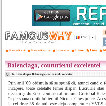
ROM
Nascuti azi
Nascuti unde
Educatie
Filme
Liste
M
Balenciaga, couturierul excelentei
Q:
Intreaba despre Balenciaga, couturierul excelentei
Prin anii '60 obişnuia să se spună că, atunci cand o f
încăpere, toate celelalte femei dispar. Lucrurile sta
decenii şi după ce couturierul minune Cristobal Balenc
în persoana copilului teribil Nicolas Ghesquiere. Aces
la cei doar 35 de ani, este deja comparat cu YV