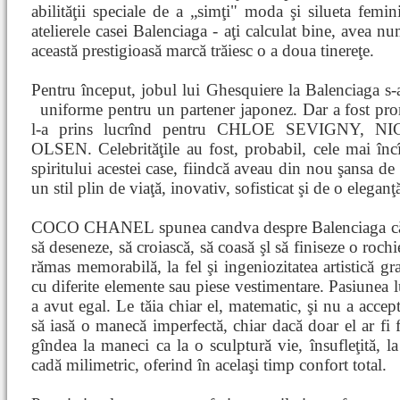
abilităţii speciale de a „simţi" moda şi silueta femi
atelierele casei Balenciaga - aţi calculat bine, avea nu
această prestigioasă marcă trăiesc o a doua tinereţe.
Pentru început, jobul lui Ghesquiere la Balenciaga s-
uniforme pentru un
partener japonez. Dar a fost pro
l-a prins lucrînd pentru CHLOE SEVIGNY, N
OLSEN. Celebrităţile au fost, probabil, cele mai încî
spiritului acestei case, fiindcă aveau din nou şansa de 
un stil plin de viaţă, inovativ, sofisticat şi de o elegan
COCO CHANEL spunea candva despre Balenciaga că es
să deseneze, să croiască, să coasă şl să finiseze o roch
rămas memorabilă, la fel şi ingeniozitatea artistică gra
cu diferite elemente sau piese vestimentare. Pasiunea
a avut egal. Le tăia chiar el, matematic, şi nu a accept
să iasă o manecă imperfectă, chiar dacă doar el ar fi f
gîndea la maneci ca la o sculptură vie, însufleţită, la
cadă milimetric, oferind în acelaşi timp confort total.