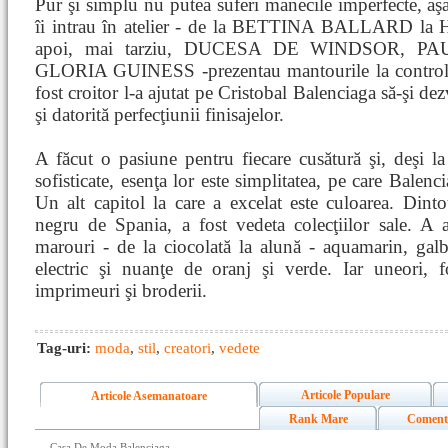
Pur şi simplu nu putea suferi manecile imperfecte, aşa 
îi intrau în atelier - de la BETTINA BALLARD
apoi, mai tarziu, DUCESA DE WINDSOR, 
GLORIA GUINESS -prezentau mantourile la control şi
fost croitor l-a ajutat pe Cristobal Balenciaga să-şi de
şi datorită perfecţiunii finisajelor.
A făcut o pasiune pentru fiecare cusătură şi, deşi la
sofisticate, esenţa lor este simplitatea, pe care Balenc
Un alt capitol la care a excelat este culoarea. Dinto
negru de Spania, a fost vedeta colecţiilor sale. A ad
marouri - de la ciocolată la alună - aquamarin, galbe
electric şi nuanţe de oranj şi verde. Iar uneori, fo
imprimeuri şi broderii.
Tag-uri:
moda
,
stil
,
creatori
,
vedete
Articole Populare
Articole Asemanatoare
Rank Mare
Coment
-
Casa De Moda Balenciaga