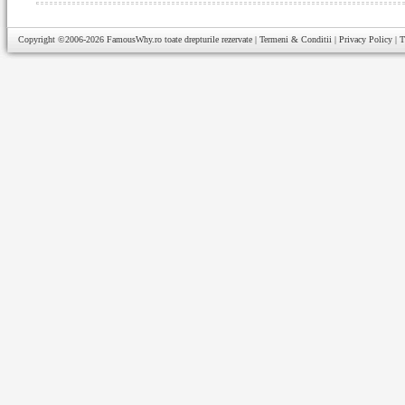
Copyright ©2006-2026
FamousWhy.ro
toate drepturile rezervate |
Termeni & Conditii
|
Privacy Policy
|
T