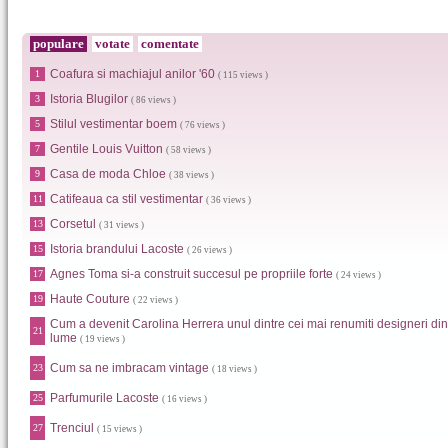
populare
votate
comentate
Coafura si machiajul anilor '60
1
( 115 views )
Istoria Blugilor
3
( 86 views )
Stilul vestimentar boem
5
( 76 views )
Gentile Louis Vuitton
7
( 58 views )
Casa de moda Chloe
9
( 38 views )
Catifeaua ca stil vestimentar
11
( 36 views )
Corsetul
13
( 31 views )
Istoria brandului Lacoste
15
( 26 views )
Agnes Toma si-a construit succesul pe propriile forte
17
( 24 views )
Haute Couture
19
( 22 views )
Cum a devenit Carolina Herrera unul dintre cei mai renumiti designeri din
21
lume
( 19 views )
Cum sa ne imbracam vintage
23
( 18 views )
Parfumurile Lacoste
25
( 16 views )
Trenciul
27
( 15 views )