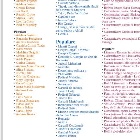
•
Andreea Popescu
•
Cum se prepara solutia de cle
•
Cascada Victoria
•
Adelina Pestritu
tapetului
•
Tigrul, unul dintre marile fluvii
•
George Enescu
•
Referat despre Marin Sorescu
ale Orientului Mijlociu
•
Joe Ranft
•
Comentariul poeziei Shakespe
•
Tahiti, Perla Pacificului
•
Russell Crowe
•
Comentariul poeziei Shakesp
•
Canalul Suez
•
Mircea Eliade
•
Caracterizarea Cuplului lero
•
Imensa Sahara
•
Laetitia Casta
doua parte
•
Rio Grande
•
Paul McCartney
•
Caracterizarea Cuplului lero
•
Orange, cel mai mare rau din
parte
partea sudica a Africii
Populare
•
Caracterizarea Cuplului ler
•
Oceania
•
Adelina Pestritu
parte
•
Ruxandra Hurezeanu
•
Caracterizarea personajului D
Populare
•
Antonia Iacobescu
Creanga
•
Gabriela Cristea Toader
•
Muntii Carpati
•
Radu Valcan
Populare
•
Despre Carpatii Orientali
•
Madalina Draghici
•
Literatura Romana in perioad
•
Campia Romana
•
Serban Huidu
•
Caracterizarea lui Lica Sam
•
Dealurile si Campia de vest ale
•
Adela Popescu
•
Caracterizarea lui Nica din "
Romaniei
•
Corina Caragea
•
Carnati taranesti din carne de
•
Judetul Mehedinti
•
Andreea Marin Banica
•
Romania intre Orient si Occ
•
Australia
•
Alina Plugaru
•
Pastrama de porc
•
Depresiunea colinara a
•
Nicole Dutu
•
Ultima noapte de dragoste in
Transilvaniei
•
Cristina Ciobanasu
•
Amintiri din copilarie - La c
•
Podisul Mehedinti
•
Kitty Cepraga
•
Caracterizarea Smarandei din
•
Judetul Vrancea
•
Oana Cuzino
•
Rolul Literaturii in Perioada
•
Subcarpatii
•
Ioana Maria Moldovan
•
Cum sa avem grija de imbrac
•
Carpatii de curbura
•
Andreea Esca
•
Mancare de prune uscate
•
Judetul Dolj
•
Inna
•
Familie : definitie, structura
•
Podisul Dobrogei
•
Liviu Varciu
•
Violenta in mediul scolar
•
Judetul Iasi
•
Bianca Dragusanu
•
Referat: Chipul mamei in lit
•
Carpatii Meridionali
•
Dana Savuica
•
Vasile Alecsandri - Pasteluri
•
Republica Africa de Sud
•
Florin Salam
•
Ion, de Liviu Rebreanu - str
•
Podisul Getic
•
Dana Rogoz
•
Comentariul operei Cezara s
•
Efectele benefice asupra sanatatii
•
Andreea Banica
•
Caracterizarea Anei din Moa
ale lacului Amara
•
Planul educational de interve
•
Romania
•
Perioada pasoptista - Rezum
•
Austria
•
Caracterizarea lui Ghita din
•
Carpatii Occidentali
•
Spartanii si modelul lor de 
•
Judetul Hunedoara
•
Bolile globulelor albe
•
Canalul Manecii
•
Judetul Buzau