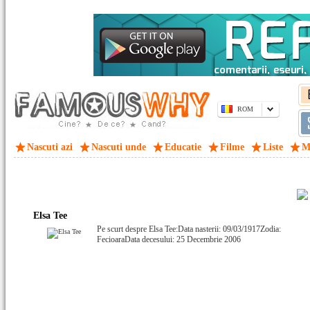
ROM
Nascuti azi
Nascuti unde
Educatie
Filme
Liste
M
Elsa Tee
Pe scurt despre Elsa Tee:Data nasterii: 09/03/1917Zodia:
FecioaraData decesului: 25 Decembrie 2006