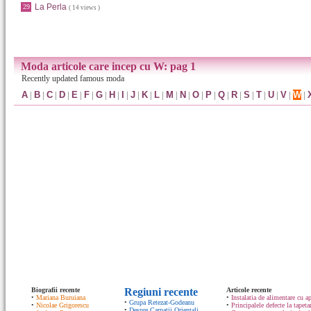
La Perla
29
( 14 views )
Moda articole care incep cu W: pag 1
Recently updated famous moda
A
|
B
|
C
|
D
|
E
|
F
|
G
|
H
|
I
|
J
|
K
|
L
|
M
|
N
|
O
|
P
|
Q
|
R
|
S
|
T
|
U
|
V
|
W
|
Biografii recente
Regiuni recente
Articole recente
•
Mariana Buruiana
•
Instalatia de alimentare cu ap
•
Grupa Retezat-Godeanu
•
Nicolae Grigorescu
•
Principalele defecte la tapeta
•
Despre Carpatii Orientali