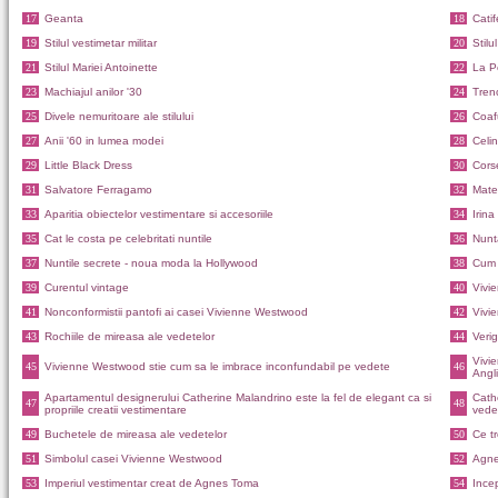
17
Geanta
18
Catif
19
Stilul vestimetar militar
20
Stil
21
Stilul Mariei Antoinette
22
La P
23
Machiajul anilor '30
24
Trenc
25
Divele nemuritoare ale stilului
26
Coafu
27
Anii '60 in lumea modei
28
Celi
29
Little Black Dress
30
Cors
31
Salvatore Ferragamo
32
Mater
33
Aparitia obiectelor vestimentare si accesoriile
34
Irin
35
Cat le costa pe celebritati nuntile
36
Nunta
37
Nuntile secrete - noua moda la Hollywood
38
Cum 
39
Curentul vintage
40
Vivi
41
Nonconformistii pantofi ai casei Vivienne Westwood
42
Vivi
43
Rochiile de mireasa ale vedetelor
44
Veri
Vivi
45
Vivienne Westwood stie cum sa le imbrace inconfundabil pe vedete
46
Angli
Apartamentul designerului Catherine Malandrino este la fel de elegant ca si
Cathe
47
48
propriile creatii vestimentare
vede
49
Buchetele de mireasa ale vedetelor
50
Ce tr
51
Simbolul casei Vivienne Westwood
52
Agnes
53
Imperiul vestimentar creat de Agnes Toma
54
Incep