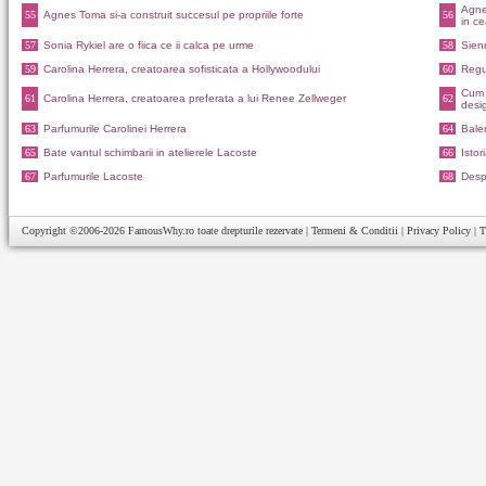
Agnes
55
Agnes Toma si-a construit succesul pe propriile forte
56
in c
57
Sonia Rykiel are o fiica ce ii calca pe urme
58
Sien
59
Carolina Herrera, creatoarea sofisticata a Hollywoodului
60
Regul
Cum a
61
Carolina Herrera, creatoarea preferata a lui Renee Zellweger
62
desi
63
Parfumurile Carolinei Herrera
64
Balen
65
Bate vantul schimbarii in atelierele Lacoste
66
Istor
67
Parfumurile Lacoste
68
Desp
Copyright ©2006-2026
FamousWhy.ro
toate drepturile rezervate |
Termeni & Conditii
|
Privacy Policy
|
T