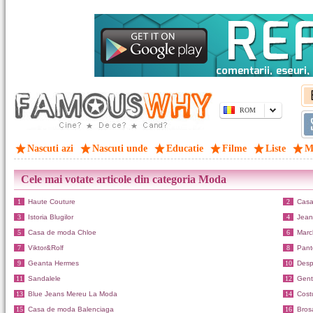
ROM
Nascuti azi
Nascuti unde
Educatie
Filme
Liste
M
Cele mai votate articole din categoria Moda
1
Haute Couture
2
Casa
3
Istoria Blugilor
4
Jean
5
Casa de moda Chloe
6
Marc
7
Viktor&Rolf
8
Panto
9
Geanta Hermes
10
Desp
11
Sandalele
12
Gent
13
Blue Jeans Mereu La Moda
14
Cost
15
Casa de moda Balenciaga
16
Bros